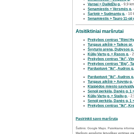
Varpai > Dailidžių g.
- 9,9 k
Senamiestis > Versmės g.
-
Šarlotė > Sudmantų g.
- 10
Senamiestis > Tauro 11-oji 
Atsitiktiniai maršrutai
Prekybos centras "Rimi Hy
Turgaus aikštė > Taikos pr.
Švyturio arena, Dubysos g.
Kūlių Vartų g. > Rasos g.
- 
Prekybos centras "Iki", Ving
Prekybos centras "Big", Tai
Parduotuvė "Iki", Audros g.
Parduotuvė "Iki", Audros g.
Turgaus aikštė > Apynių g.
Klaipėdos miesto savivaldy
Senoji perkėla, Danės g. 1 
Kūlių Vartų g. > Stalių g.
- 2
Senoji perkėla, Danės g. 1 
Prekybos centras "Iki", Kre
Pasirinkti savo maršrutą
Šaltinis: Google Maps. Pateikiama informaci
Maršruto aprašymo lietuviškas vertimas yra 