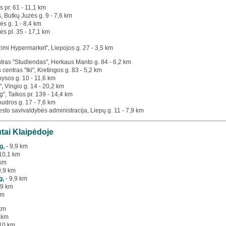
os pr. 61 - 11,1 km
s, Butkų Juzės g. 9 - 7,6 km
ės g. 1 - 8,4 km
ės pl. 35 - 17,1 km
Rimi Hypermarket", Liepojos g. 27 - 3,5 km
tras "Studlendas", Herkaus Manto g. 84 - 6,2 km
 centras "Iki", Kretingos g. 83 - 5,2 km
bysos g. 10 - 11,6 km
", Vingio g. 14 - 20,2 km
g", Taikos pr. 139 - 14,4 km
 Audros g. 17 - 7,6 km
esto savivaldybės administracija, Liepų g. 11 - 7,9 km
utai Klaipėdoje
g.
- 9,9 km
10,1 km
 km
9,9 km
g.
- 9,9 km
,9 km
km
 km
 km
10 km