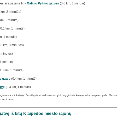
-a
išvažiavimą link
Galinio Pylimo gatvės
(0.6 km, 1 minutė)
 km, 2 minutės)
km, 1 minutė)
0.1 km, 1 minutė)
m, 1 minutė)
.8 km, 3 minutės)
 minutės)
1 minutė)
0.3 km, 1 minutė)
s gatvę
(0.4 km, 1 minutė)
tvę
(0.3 km, 1 minutė)
ygtukais
-
ir
+
kairėje. Žemėlapis stumdomas rodyklių mygtukais kairėje arba tempiant pele. Maršruto p
koordinates.
gatvę iš kitų Klaipėdos miesto rajonų