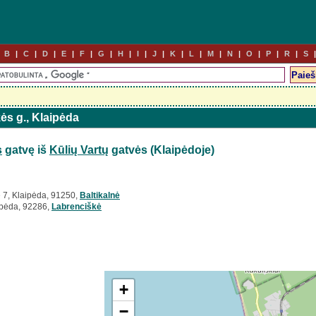
B
C
D
E
F
G
H
I
J
K
L
M
N
O
P
R
S
kės g., Klaipėda
s
gatvę iš
Kūlių Vartų
gatvės (Klaipėdoje)
ė 7, Klaipėda, 91250,
Baltikalnė
ipėda, 92286,
Labrenciškė
+
−