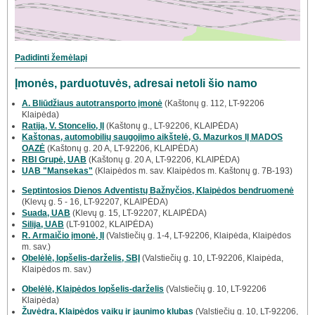
Padidinti žemėlapį
Įmonės, parduotuvės, adresai netoli šio namo
A. Bliūdžiaus autotransporto įmonė
(Kaštonų g. 112, LT-92206
Klaipėda)
Ratija, V. Stoncelio, IĮ
(Kaštonų g., LT-92206, KLAIPĖDA)
Kaštonas, automobilių saugojimo aikštelė, G. Mazurkos IĮ MADOS
OAZĖ
(Kaštonų g. 20 A, LT-92206, KLAIPĖDA)
RBI Grupė, UAB
(Kaštonų g. 20 A, LT-92206, KLAIPĖDA)
UAB "Mansekas"
(Klaipėdos m. sav. Klaipėdos m. Kaštonų g. 7B-193)
Septintosios Dienos Adventistų Bažnyčios, Klaipėdos bendruomenė
(Klevų g. 5 - 16, LT-92207, KLAIPĖDA)
Suada, UAB
(Klevų g. 15, LT-92207, KLAIPĖDA)
Silija, UAB
(LT-91002, KLAIPĖDA)
R. Armaičio įmonė, IĮ
(Valstiečių g. 1-4, LT-92206, Klaipėda, Klaipėdos
m. sav.)
Obelėlė, lopšelis-darželis, SBĮ
(Valstiečių g. 10, LT-92206, Klaipėda,
Klaipėdos m. sav.)
Obelėlė, Klaipėdos lopšelis-darželis
(Valstiečių g. 10, LT-92206
Klaipėda)
Žuvėdra, Klaipėdos vaikų ir jaunimo klubas
(Valstiečių g. 10, LT-92206,