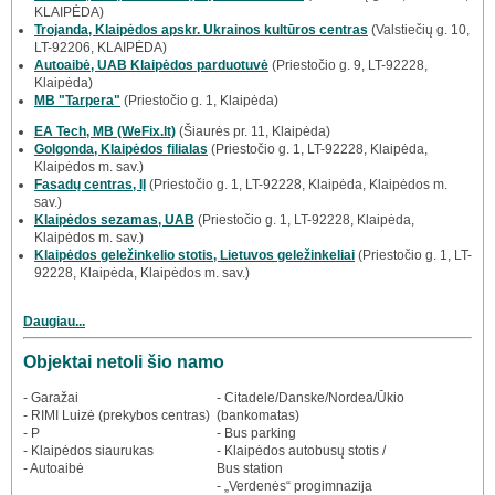
KLAIPĖDA)
Trojanda, Klaipėdos apskr. Ukrainos kultūros centras
(Valstiečių g. 10,
LT-92206, KLAIPĖDA)
Autoaibė, UAB Klaipėdos parduotuvė
(Priestočio g. 9, LT-92228,
Klaipėda)
MB "Tarpera"
(Priestočio g. 1, Klaipėda)
EA Tech, MB (WeFix.lt)
(Šiaurės pr. 11, Klaipėda)
Golgonda, Klaipėdos filialas
(Priestočio g. 1, LT-92228, Klaipėda,
Klaipėdos m. sav.)
Fasadų centras, IĮ
(Priestočio g. 1, LT-92228, Klaipėda, Klaipėdos m.
sav.)
Klaipėdos sezamas, UAB
(Priestočio g. 1, LT-92228, Klaipėda,
Klaipėdos m. sav.)
Klaipėdos geležinkelio stotis, Lietuvos geležinkeliai
(Priestočio g. 1, LT-
92228, Klaipėda, Klaipėdos m. sav.)
Daugiau...
Objektai netoli šio namo
- Garažai
- Citadele/Danske/Nordea/Ūkio
- RIMI Luizė (prekybos centras)
(bankomatas)
- P
- Bus parking
- Klaipėdos siaurukas
- Klaipėdos autobusų stotis /
- Autoaibė
Bus station
- „Verdenės“ progimnazija