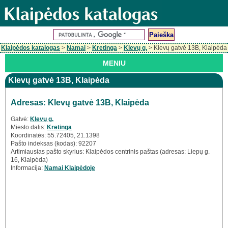
Klaipėdos katalogas
>
Namai
>
Kretinga
>
Klevų g.
> Klevų gatvė 13B, Klaipėda
MENIU
Klevų gatvė 13B, Klaipėda
Adresas: Klevų gatvė 13B, Klaipėda
Gatvė:
Klevų g.
Miesto dalis:
Kretinga
Koordinatės: 55.72405, 21.1398
Pašto indeksas (kodas): 92207
Artimiausias pašto skyrius: Klaipėdos centrinis paštas (adresas: Liepų g.
16, Klaipėda)
Informacija:
Namai Klaipėdoje