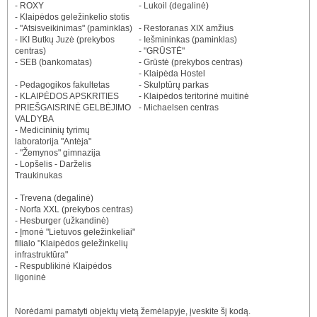
- ROXY
- Lukoil (degalinė)
- Klaipėdos geležinkelio stotis
- "Atsisveikinimas" (paminklas)
- Restoranas XIX amžius
- IKI Butkų Juzė (prekybos
- Iešmininkas (paminklas)
centras)
- "GRŪSTĖ"
- SEB (bankomatas)
- Grūstė (prekybos centras)
- Klaipėda Hostel
- Pedagogikos fakultetas
- Skulptūrų parkas
- KLAIPĖDOS APSKRITIES
- Klaipėdos teritorinė muitinė
PRIEŠGAISRINĖ GELBĖJIMO
- Michaelsen centras
VALDYBA
- Medicininių tyrimų
laboratorija "Antėja"
- "Žemynos" gimnazija
- Lopšelis - Darželis
Traukinukas
- Trevena (degalinė)
- Norfa XXL (prekybos centras)
- Hesburger (užkandinė)
- Įmonė "Lietuvos geležinkeliai"
filialo "Klaipėdos geležinkelių
infrastruktūra"
- Respublikinė Klaipėdos
ligoninė
Norėdami pamatyti objektų vietą žemėlapyje, įveskite šį kodą.