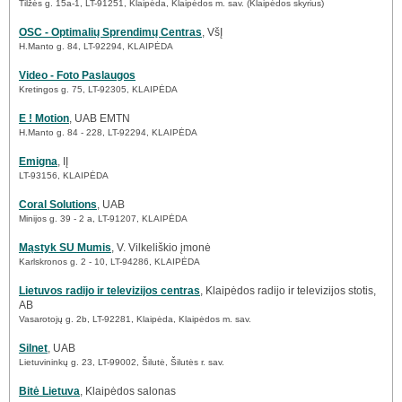
Tilžės g. 15a-1, LT-91251, Klaipėda, Klaipėdos m. sav. (Klaipėdos skyrius)
OSC - Optimalių Sprendimų Centras
, VšĮ
H.Manto g. 84, LT-92294, KLAIPĖDA
Video - Foto Paslaugos
Kretingos g. 75, LT-92305, KLAIPĖDA
E ! Motion
, UAB EMTN
H.Manto g. 84 - 228, LT-92294, KLAIPĖDA
Emigna
, IĮ
LT-93156, KLAIPĖDA
Coral Solutions
, UAB
Minijos g. 39 - 2 a, LT-91207, KLAIPĖDA
Mąstyk SU Mumis
, V. Vilkeliškio įmonė
Karlskronos g. 2 - 10, LT-94286, KLAIPĖDA
Lietuvos radijo ir televizijos centras
, Klaipėdos radijo ir televizijos stotis,
AB
Vasarotojų g. 2b, LT-92281, Klaipėda, Klaipėdos m. sav.
Silnet
, UAB
Lietuvininkų g. 23, LT-99002, Šilutė, Šilutės r. sav.
Bitė Lietuva
, Klaipėdos salonas