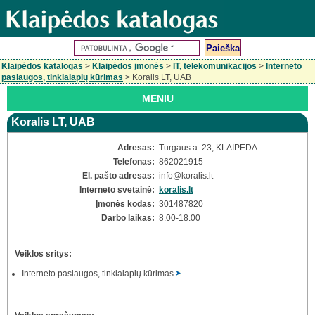
Klaipėdos katalogas
>
Klaipėdos įmonės
>
IT, telekomunikacijos
>
Interneto
paslaugos, tinklalapių kūrimas
> Koralis LT, UAB
MENIU
Koralis LT, UAB
Adresas:
Turgaus a. 23, KLAIPĖDA
Telefonas:
862021915
El. pašto adresas:
info
@koralis.lt
Interneto svetainė:
koralis.lt
Įmonės kodas:
301487820
Darbo laikas:
8.00-18.00
Veiklos sritys:
Interneto paslaugos, tinklalapių kūrimas