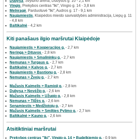
Dubysa
, Švyturio arena, Dubysos g. 10 - 2,1 km
Vingis
, Prekybos centras "Iki", Vingio g. 14 - 3,8 km
Melnragė
, Parduotuvė "Iki", Audros g. 17 - 9,1 km
Naujamiestis
, Klaipėdos miesto savivaldybės administracija, Liepų g. 11
- 4,8 km
Baltikalnė
- 4,2 km
Kiti panašaus ilgio maršrutai Klaipėdoje
Naujamiestis > Kooperacijos g.
- 2,7 km
Neringa > Dituvos
- 2,8 km
Naujamiestis > Smalininkų g.
- 2,7 km
Nemunas > Turgaus g.
- 2,7 km
Baltikalnė > Kalvos g.
- 2,7 km
Naujamiestis > Bastionų g.
- 2,8 km
Nemunas > Žvejų g.
- 2,7 km
Mažasis Kaimelis > Ramioji g.
- 2,8 km
Dubysa > Nevėžio g.
- 2,6 km
Mažasis Kaimelis > Užupio g.
- 2,8 km
Nemunas > Tilžės g.
- 2,6 km
Senamiestis > Medžiotojų g.
- 2,7 km
Mažasis Kaimelis > Smilties Pylimo g.
- 2,7 km
Baltikalnė > Kauno g.
- 2,6 km
Atsitiktiniai maršrutai
Prekybos centras "Iki", Vingio g. 14 > Budelkiemio g.
- 0,9 km