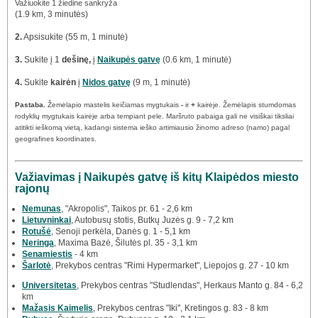
Važiuokite 1 žiedine sankryža
(1.9 km, 3 minutės)
2.
Apsisukite (55 m, 1 minutė)
3.
Sukite į 1
dešinę,
į
Naikupės gatvę
(0.6 km, 1 minutė)
4.
Sukite
kairėn
į
Nidos gatvę
(9 m, 1 minutė)
Pastaba.
Žemėlapio mastelis keičiamas mygtukais
-
ir
+
kairėje. Žemėlapis stumdomas
rodyklių mygtukais kairėje arba tempiant pele. Maršruto pabaiga gali ne visiškai tiksliai
atitikti ieškomą vietą, kadangi sistema ieško artimiausio žinomo adreso (namo) pagal
geografines koordinates.
Važiavimas į Naikupės gatvę iš kitų Klaipėdos miesto
rajonų
Nemunas
, "Akropolis", Taikos pr. 61 - 2,6 km
Lietuvninkai
, Autobusų stotis, Butkų Juzės g. 9 - 7,2 km
Rotušė
, Senoji perkėla, Danės g. 1 - 5,1 km
Neringa
, Maxima Bazė, Šilutės pl. 35 - 3,1 km
Senamiestis
- 4 km
Šarlotė
, Prekybos centras "Rimi Hypermarket", Liepojos g. 27 - 10 km
Universitetas
, Prekybos centras "Studlendas", Herkaus Manto g. 84 - 6,2
km
Mažasis Kaimelis
, Prekybos centras "Iki", Kretingos g. 83 - 8 km