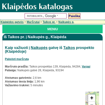
Klaipėdos gatvės
>
Maršrutai
>
Taikos pr.
>
Naikupės g.
MENIU
Iš Taikos pr. į Naikupės g., Klaipėda
Kaip važiuoti į
Naikupės
gatvę iš
Taikos
prospekto
(Klaipėdoje)
Pakeisti maršrutą
Maršruto pradžia:
Taikos prospektas 139, Klaipėda, 94284,
Varpai
Pabaiga:
Naikupės gatvė 28, Klaipėda, 93194
Atstumas gatvėmis:
2,6 km
Atstumas tiesia linija:
1,96 km
Važiavimo trukmė:
5 minutės
+