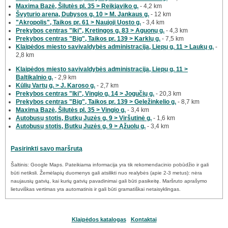
Maxima Bazė, Šilutės pl. 35 > Reikjaviko g.
- 4,2 km
Švyturio arena, Dubysos g. 10 > M. Jankaus g.
- 12 km
"Akropolis", Taikos pr. 61 > Naujoji Uosto g.
- 3,4 km
Prekybos centras "Iki", Kretingos g. 83 > Aguonų g.
- 4,3 km
Prekybos centras "Big", Taikos pr. 139 > Karklų g.
- 7,5 km
Klaipėdos miesto savivaldybės administracija, Liepų g. 11 > Laukų g.
-
2,8 km
Klaipėdos miesto savivaldybės administracija, Liepų g. 11 >
Baltikalnio g.
- 2,9 km
Kūlių Vartų g. > J. Karoso g.
- 2,7 km
Prekybos centras "Iki", Vingio g. 14 > Jogučių g.
- 20,3 km
Prekybos centras "Big", Taikos pr. 139 > Geležinkelio g.
- 8,7 km
Maxima Bazė, Šilutės pl. 35 > Vingio g.
- 3,4 km
Autobusų stotis, Butkų Juzės g. 9 > Viršutinė g.
- 1,6 km
Autobusų stotis, Butkų Juzės g. 9 > Ąžuolų g.
- 3,4 km
Pasirinkti savo maršrutą
Šaltinis: Google Maps. Pateikiama informacija yra tik rekomendacinio pobūdžio ir gali
būti netiksli. Žemėlapių duomenys gali atsilikti nuo realybės (apie 2-3 metus): nėra
naujausių gatvių, kai kurių gatvių pavadinimai gali būti pasikeitę. Maršruto aprašymo
lietuviškas vertimas yra automatinis ir gali būti gramatiškai netaisyklingas.
Klaipėdos katalogas
Kontaktai