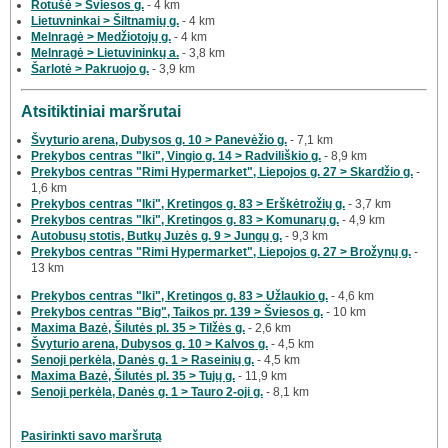
Rotušė > Šviesos g.
- 4 km
Lietuvninkai > Šiltnamių g.
- 4 km
Melnragė > Medžiotojų g.
- 4 km
Melnragė > Lietuvininkų a.
- 3,8 km
Šarlotė > Pakruojo g.
- 3,9 km
Atsitiktiniai maršrutai
Švyturio arena, Dubysos g. 10 > Panevėžio g.
- 7,1 km
Prekybos centras "Iki", Vingio g. 14 > Radviliškio g.
- 8,9 km
Prekybos centras "Rimi Hypermarket", Liepojos g. 27 > Skardžio g.
-
1,6 km
Prekybos centras "Iki", Kretingos g. 83 > Erškėtrožių g.
- 3,7 km
Prekybos centras "Iki", Kretingos g. 83 > Komunarų g.
- 4,9 km
Autobusų stotis, Butkų Juzės g. 9 > Jungų g.
- 9,3 km
Prekybos centras "Rimi Hypermarket", Liepojos g. 27 > Brožynų g.
-
13 km
Prekybos centras "Iki", Kretingos g. 83 > Užlaukio g.
- 4,6 km
Prekybos centras "Big", Taikos pr. 139 > Šviesos g.
- 10 km
Maxima Bazė, Šilutės pl. 35 > Tilžės g.
- 2,6 km
Švyturio arena, Dubysos g. 10 > Kalvos g.
- 4,5 km
Senoji perkėla, Danės g. 1 > Raseinių g.
- 4,5 km
Maxima Bazė, Šilutės pl. 35 > Tujų g.
- 11,9 km
Senoji perkėla, Danės g. 1 > Tauro 2-oji g.
- 8,1 km
Pasirinkti savo maršrutą