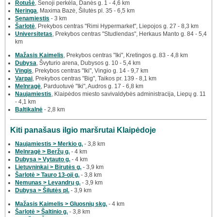
Rotušė
, Senoji perkėla, Danės g. 1 - 4,6 km
Neringa
, Maxima Bazė, Šilutės pl. 35 - 6,5 km
Senamiestis
- 3 km
Šarlotė
, Prekybos centras "Rimi Hypermarket", Liepojos g. 27 - 8,3 km
Universitetas
, Prekybos centras "Studlendas", Herkaus Manto g. 84 - 5,4
km
Mažasis Kaimelis
, Prekybos centras "Iki", Kretingos g. 83 - 4,8 km
Dubysa
, Švyturio arena, Dubysos g. 10 - 5,4 km
Vingis
, Prekybos centras "Iki", Vingio g. 14 - 9,7 km
Varpai
, Prekybos centras "Big", Taikos pr. 139 - 8,1 km
Melnragė
, Parduotuvė "Iki", Audros g. 17 - 6,8 km
Naujamiestis
, Klaipėdos miesto savivaldybės administracija, Liepų g. 11
- 4,1 km
Baltikalnė
- 2,8 km
Kiti panašaus ilgio maršrutai Klaipėdoje
Naujamiestis > Merkio g.
- 3,8 km
Melnragė > Beržų g.
- 4 km
Dubysa > Vytauto g.
- 4 km
Lietuvninkai > Birutės g.
- 3,9 km
Šarlotė > Tauro 13-oji g.
- 3,8 km
Nemunas > Levandrų g.
- 3,9 km
Dubysa > Šilutės pl.
- 3,9 km
Mažasis Kaimelis > Gluosnių skg.
- 4 km
Šarlotė > Šaltinio g.
- 3,8 km