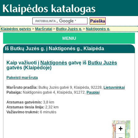
Klaipėdos gatvės
>
Maršrutai
>
Butkų Juzės g.
>
Naktigonės g.
MENIU
Iš Butkų Juzės g. į Naktigonės g., Klaipėda
Kaip važiuoti į
Naktigonės
gatvę iš
Butkų Juzės
gatvės (Klaipėdoje)
Pakeisti maršrutą
Maršruto pradžia:
Butkų Juzės gatvė 9, Klaipėda, 92228,
Lietuvninkai
Pabaiga:
Naktigonės gatvė 4, Klaipėda, 91272,
Paupiai
Atstumas gatvėmis:
3,8 km
Atstumas tiesia linija:
2,32 km
Važiavimo trukmė:
6 minutės
+