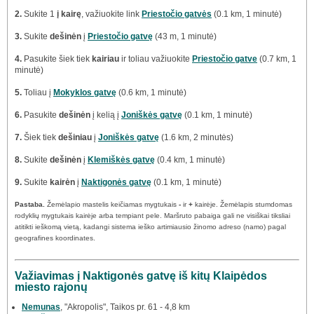
2.
Sukite 1
į kairę
, važiuokite link
Priestočio gatvės
(0.1 km, 1 minutė)
3.
Sukite
dešinėn
į
Priestočio gatvę
(43 m, 1 minutė)
4.
Pasukite šiek tiek
kairiau
ir toliau važiuokite
Priestočio gatve
(0.7 km, 1
minutė)
5.
Toliau į
Mokyklos gatvę
(0.6 km, 1 minutė)
6.
Pasukite
dešinėn
į kelią į
Joniškės gatvę
(0.1 km, 1 minutė)
7.
Šiek tiek
dešiniau
į
Joniškės gatvę
(1.6 km, 2 minutės)
8.
Sukite
dešinėn
į
Klemiškės gatvę
(0.4 km, 1 minutė)
9.
Sukite
kairėn
į
Naktigonės gatvę
(0.1 km, 1 minutė)
Pastaba.
Žemėlapio mastelis keičiamas mygtukais
-
ir
+
kairėje. Žemėlapis stumdomas
rodyklių mygtukais kairėje arba tempiant pele. Maršruto pabaiga gali ne visiškai tiksliai
atitikti ieškomą vietą, kadangi sistema ieško artimiausio žinomo adreso (namo) pagal
geografines koordinates.
Važiavimas į Naktigonės gatvę iš kitų Klaipėdos
miesto rajonų
Nemunas
, "Akropolis", Taikos pr. 61 - 4,8 km