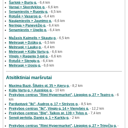
Šarlotė > Burių g.
- 6,4 km
Varpai > Skerdyklos g.
- 6,6 km
Senamiestis > Ruonių g.
- 6,5 km
Rotušė > Vasaros g.
- 6,4 km
Naujamiestis > Jaunimo g.
- 6,6 km
Neringa > Panevėžio g.
- 6,4 km
Senamiestis > Upelio g.
- 6,4 km
Mažasis Kaimelis > Skautų g.
- 6,5 km
Melnragė > Dzūkų g.
- 6,5 km
Melnragė > Laukų g.
- 6,4 km
Melnragė > Kūlių Vartų g.
- 6,6 km
Vingis > Raganių 3-ioji g.
- 6,6 km
Rotušė > Slengių g.
- 6,4 km
Melnragė > Uosių g.
- 6,6 km
Atsitiktiniai maršrutai
Maxima Bazė, Šilutės pl. 35 > Ajerų g.
- 8,2 km
Kūlių Vartų g. > Austėjos g.
- 10 km
Prekybos centras "Rimi Hypermarket", Liepojos g. 27 > Teatro g.
- 6
km
Parduotuvė "Iki", Audros g. 17 > Strėvos g.
- 8,5 km
Prekybos centras "Iki", Vingio g. 14 > Vienybės g.
- 12,2 km
Prekybos centras "Big", Taikos pr. 139 > Tylos g.
- 7,4 km
Senoji perkėla, Danės g. 1 > Karklų g.
- 2 km
Prekybos centras "Rimi Hypermarket", Liepojos g. 27 > Trinyčių g.
-