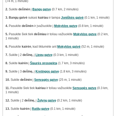
(74 m, 1 minutė)
2.
Sukite
dešinėn
į
Bangų gatvę
(0.7 km, 2 minutės)
3.
Bangų gatvė
sukasi
kairiau
ir tampa
Joniškės gatvė
(0.1 km, 1 minutė)
4.
Pasukite
dešinėn
ir įvažiuokite į
Mokyklos gatvę
(0.8 km, 1 minutė)
5.
Pasukite šiek tiek
dešiniau
ir toliau važiuokite
Mokyklos gatve
(0.2 km,
1 minutė)
6.
Pasukite
kairėn
, kad liktumėte ant
Mokyklos gatvė
(52 m, 1 minutė)
7.
Sukite į 2
dešinę,
į
Liepų gatvę
(0.3 km, 1 minutė)
8.
Sukite
kairėn
į
Šiaurės prospektą
(1.7 km, 3 minutės)
9.
Sukite į 3
dešinę,
į
Kretingos gatvę
(1.8 km, 3 minutės)
10.
Sukite
dešinėn
į
Senvagės gatvę
(25 m, 1 minutė)
11.
Pasukite šiek tiek
kairiau
ir toliau važiuokite
Senvagės gatve
(0.3 km,
1 minutė)
12.
Sukite į 2
dešinę,
į
Žolynų gatvę
(0.2 km, 1 minutė)
13.
Sukite
kairėn
į
Ratilų gatvę
(0.1 km, 1 minutė)