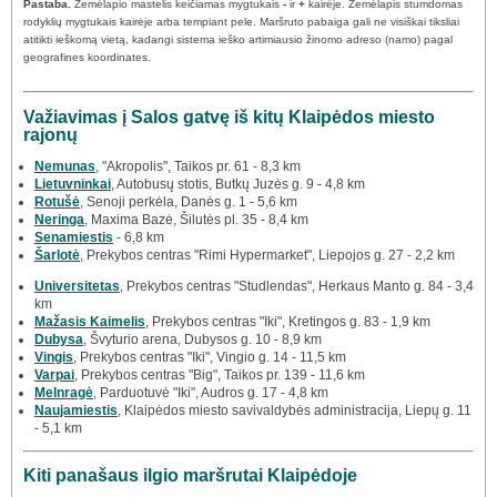
Pastaba.
Žemėlapio mastelis keičiamas mygtukais
-
ir
+
kairėje. Žemėlapis stumdomas
rodyklių mygtukais kairėje arba tempiant pele. Maršruto pabaiga gali ne visiškai tiksliai
atitikti ieškomą vietą, kadangi sistema ieško artimiausio žinomo adreso (namo) pagal
geografines koordinates.
Važiavimas į Salos gatvę iš kitų Klaipėdos miesto
rajonų
Nemunas
, "Akropolis", Taikos pr. 61 - 8,3 km
Lietuvninkai
, Autobusų stotis, Butkų Juzės g. 9 - 4,8 km
Rotušė
, Senoji perkėla, Danės g. 1 - 5,6 km
Neringa
, Maxima Bazė, Šilutės pl. 35 - 8,4 km
Senamiestis
- 6,8 km
Šarlotė
, Prekybos centras "Rimi Hypermarket", Liepojos g. 27 - 2,2 km
Universitetas
, Prekybos centras "Studlendas", Herkaus Manto g. 84 - 3,4
km
Mažasis Kaimelis
, Prekybos centras "Iki", Kretingos g. 83 - 1,9 km
Dubysa
, Švyturio arena, Dubysos g. 10 - 8,9 km
Vingis
, Prekybos centras "Iki", Vingio g. 14 - 11,5 km
Varpai
, Prekybos centras "Big", Taikos pr. 139 - 11,6 km
Melnragė
, Parduotuvė "Iki", Audros g. 17 - 4,8 km
Naujamiestis
, Klaipėdos miesto savivaldybės administracija, Liepų g. 11
- 5,1 km
Kiti panašaus ilgio maršrutai Klaipėdoje