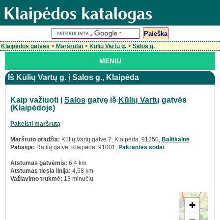
Klaipėdos gatvės
>
Maršrutai
>
Kūlių Vartų g.
>
Salos g.
MENIU
Iš Kūlių Vartų g. į Salos g., Klaipėda
Kaip važiuoti į
Salos
gatvę iš
Kūlių Vartų
gatvės
(Klaipėdoje)
Pakeisti maršrutą
Maršruto pradžia:
Kūlių Vartų gatvė 7, Klaipėda, 91250,
Baltikalnė
Pabaiga:
Ratilų gatvė, Klaipėda, 91001,
Pakrantės sodai
Atstumas gatvėmis:
6,4 km
Atstumas tiesia linija:
4,58 km
Važiavimo trukmė:
13 minučių
+