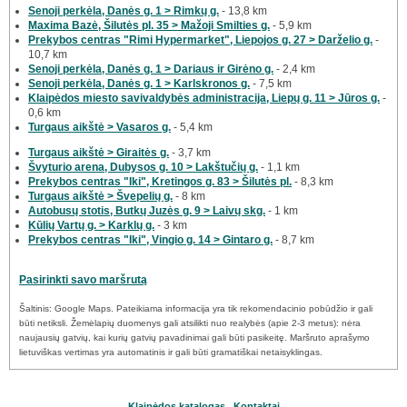
Senoji perkėla, Danės g. 1 > Rimkų g.
- 13,8 km
Maxima Bazė, Šilutės pl. 35 > Mažoji Smilties g.
- 5,9 km
Prekybos centras "Rimi Hypermarket", Liepojos g. 27 > Darželio g.
-
10,7 km
Senoji perkėla, Danės g. 1 > Dariaus ir Girėno g.
- 2,4 km
Senoji perkėla, Danės g. 1 > Karlskronos g.
- 7,5 km
Klaipėdos miesto savivaldybės administracija, Liepų g. 11 > Jūros g.
-
0,6 km
Turgaus aikštė > Vasaros g.
- 5,4 km
Turgaus aikštė > Giraitės g.
- 3,7 km
Švyturio arena, Dubysos g. 10 > Lakštučių g.
- 1,1 km
Prekybos centras "Iki", Kretingos g. 83 > Šilutės pl.
- 8,3 km
Turgaus aikštė > Švepelių g.
- 8 km
Autobusų stotis, Butkų Juzės g. 9 > Laivų skg.
- 1 km
Kūlių Vartų g. > Karklų g.
- 3 km
Prekybos centras "Iki", Vingio g. 14 > Gintaro g.
- 8,7 km
Pasirinkti savo maršrutą
Šaltinis: Google Maps. Pateikiama informacija yra tik rekomendacinio pobūdžio ir gali
būti netiksli. Žemėlapių duomenys gali atsilikti nuo realybės (apie 2-3 metus): nėra
naujausių gatvių, kai kurių gatvių pavadinimai gali būti pasikeitę. Maršruto aprašymo
lietuviškas vertimas yra automatinis ir gali būti gramatiškai netaisyklingas.
Klaipėdos katalogas
Kontaktai