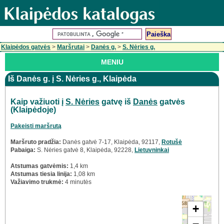
Klaipėdos gatvės
>
Maršrutai
>
Danės g.
>
S. Nėries g.
MENIU
Iš Danės g. į S. Nėries g., Klaipėda
Kaip važiuoti į
S. Nėries
gatvę iš
Danės
gatvės
(Klaipėdoje)
Pakeisti maršrutą
Maršruto pradžia:
Danės gatvė 7-17, Klaipėda, 92117,
Rotušė
Pabaiga:
S. Nėries gatvė 8, Klaipėda, 92228,
Lietuvninkai
Atstumas gatvėmis:
1,4 km
Atstumas tiesia linija:
1,08 km
Važiavimo trukmė:
4 minutės
+