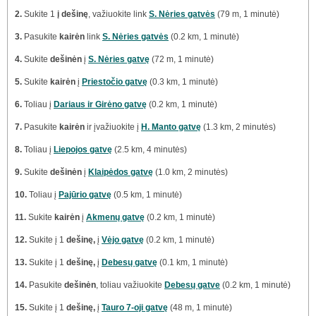
2.
Sukite 1
į dešinę
, važiuokite link
S. Nėries gatvės
(79 m, 1 minutė)
3.
Pasukite
kairėn
link
S. Nėries gatvės
(0.2 km, 1 minutė)
4.
Sukite
dešinėn
į
S. Nėries gatvę
(72 m, 1 minutė)
5.
Sukite
kairėn
į
Priestočio gatvę
(0.3 km, 1 minutė)
6.
Toliau į
Dariaus ir Girėno gatvę
(0.2 km, 1 minutė)
7.
Pasukite
kairėn
ir įvažiuokite į
H. Manto gatvę
(1.3 km, 2 minutės)
8.
Toliau į
Liepojos gatvę
(2.5 km, 4 minutės)
9.
Sukite
dešinėn
į
Klaipėdos gatvę
(1.0 km, 2 minutės)
10.
Toliau į
Pajūrio gatvę
(0.5 km, 1 minutė)
11.
Sukite
kairėn
į
Akmenų gatvę
(0.2 km, 1 minutė)
12.
Sukite į 1
dešinę,
į
Vėjo gatvę
(0.2 km, 1 minutė)
13.
Sukite į 1
dešinę,
į
Debesų gatvę
(0.1 km, 1 minutė)
14.
Pasukite
dešinėn
, toliau važiuokite
Debesų gatve
(0.2 km, 1 minutė)
15.
Sukite į 1
dešinę,
į
Tauro 7-oji gatvę
(48 m, 1 minutė)