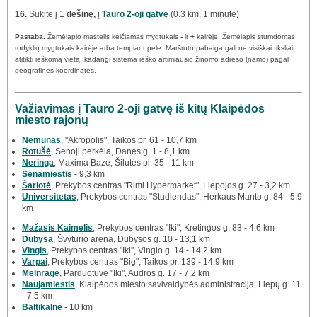
16.
Sukite į 1
dešinę,
į
Tauro 2-oji gatvę
(0.3 km, 1 minutė)
Pastaba.
Žemėlapio mastelis keičiamas mygtukais
-
ir
+
kairėje. Žemėlapis stumdomas
rodyklių mygtukais kairėje arba tempiant pele. Maršruto pabaiga gali ne visiškai tiksliai
atitikti ieškomą vietą, kadangi sistema ieško artimiausio žinomo adreso (namo) pagal
geografines koordinates.
Važiavimas į Tauro 2-oji gatvę iš kitų Klaipėdos
miesto rajonų
Nemunas
, "Akropolis", Taikos pr. 61 - 10,7 km
Rotušė
, Senoji perkėla, Danės g. 1 - 8,1 km
Neringa
, Maxima Bazė, Šilutės pl. 35 - 11 km
Senamiestis
- 9,3 km
Šarlotė
, Prekybos centras "Rimi Hypermarket", Liepojos g. 27 - 3,2 km
Universitetas
, Prekybos centras "Studlendas", Herkaus Manto g. 84 - 5,9
km
Mažasis Kaimelis
, Prekybos centras "Iki", Kretingos g. 83 - 4,6 km
Dubysa
, Švyturio arena, Dubysos g. 10 - 13,1 km
Vingis
, Prekybos centras "Iki", Vingio g. 14 - 14,2 km
Varpai
, Prekybos centras "Big", Taikos pr. 139 - 14,9 km
Melnragė
, Parduotuvė "Iki", Audros g. 17 - 7,2 km
Naujamiestis
, Klaipėdos miesto savivaldybės administracija, Liepų g. 11
- 7,5 km
Baltikalnė
- 10 km