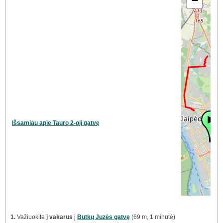
−
Išsamiau apie Tauro 2-oji gatvę
1.
Važiuokite
į vakarus
į
Butkų Juzės gatvę
(69 m, 1 minutė)