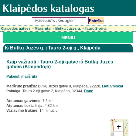
Klaipėdos gatvės
>
Maršrutai
>
Butkų Juzės g.
>
Tauro 2-oji g.
MENIU
Iš Butkų Juzės g. į Tauro 2-oji g., Klaipėda
Kaip važiuoti į
Tauro 2-oji
gatvę iš
Butkų Juzės
gatvės (Klaipėdoje)
Pakeisti maršrutą
Maršruto pradžia:
Butkų Juzės gatvė 9, Klaipėda, 92228,
Lietuvninkai
Pabaiga:
Tauro 2-oji gatvė 2, Klaipėda, 92344,
Danė
Atstumas gatvėmis:
7,3 km
Atstumas tiesia linija:
4,82 km
Važiavimo trukmė:
14 minučių
+