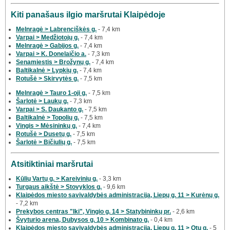
Kiti panašaus ilgio maršrutai Klaipėdoje
Melnragė > Labrenciškės g.
- 7,4 km
Varpai > Medžiotojų g.
- 7,4 km
Melnragė > Gabijos g.
- 7,4 km
Varpai > K. Donelaičio a.
- 7,3 km
Senamiestis > Brožynų g.
- 7,4 km
Baltikalnė > Lypkių g.
- 7,4 km
Rotušė > Skirvytės g.
- 7,5 km
Melnragė > Tauro 1-oji g.
- 7,5 km
Šarlotė > Laukų g.
- 7,3 km
Varpai > S. Daukanto g.
- 7,5 km
Baltikalnė > Topolių g.
- 7,5 km
Vingis > Mėsininkų g.
- 7,4 km
Rotušė > Dusetų g.
- 7,5 km
Šarlotė > Bičiulių g.
- 7,5 km
Atsitiktiniai maršrutai
Kūlių Vartų g. > Kareivinių g.
- 3,3 km
Turgaus aikštė > Stovyklos g.
- 9,6 km
Klaipėdos miesto savivaldybės administracija, Liepų g. 11 > Kurėnų g.
- 7,2 km
Prekybos centras "Iki", Vingio g. 14 > Statybininkų pr.
- 2,6 km
Švyturio arena, Dubysos g. 10 > Kombinato g.
- 0,4 km
Klaipėdos miesto savivaldybės administracija, Liepų g. 11 > Otų g.
- 5