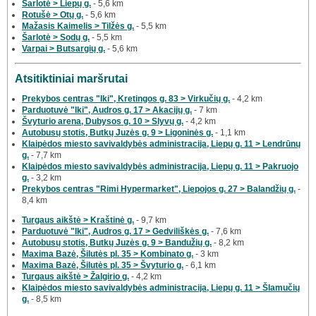
Šarlotė > Liepų g.
- 5,6 km
Rotušė > Otų g.
- 5,6 km
Mažasis Kaimelis > Tilžės g.
- 5,5 km
Šarlotė > Sodų g.
- 5,5 km
Varpai > Butsargių g.
- 5,6 km
Atsitiktiniai maršrutai
Prekybos centras "Iki", Kretingos g. 83 > Virkučių g.
- 4,2 km
Parduotuvė "Iki", Audros g. 17 > Akacijų g.
- 7 km
Švyturio arena, Dubysos g. 10 > Slyvų g.
- 4,2 km
Autobusų stotis, Butkų Juzės g. 9 > Ligoninės g.
- 1,1 km
Klaipėdos miesto savivaldybės administracija, Liepų g. 11 > Lendrūnų
g.
- 7,7 km
Klaipėdos miesto savivaldybės administracija, Liepų g. 11 > Pakruojo
g.
- 3,2 km
Prekybos centras "Rimi Hypermarket", Liepojos g. 27 > Balandžių g.
-
8,4 km
Turgaus aikštė > Kraštinė g.
- 9,7 km
Parduotuvė "Iki", Audros g. 17 > Gedviliškės g.
- 7,6 km
Autobusų stotis, Butkų Juzės g. 9 > Bandužių g.
- 8,2 km
Maxima Bazė, Šilutės pl. 35 > Kombinato g.
- 3 km
Maxima Bazė, Šilutės pl. 35 > Švyturio g.
- 6,1 km
Turgaus aikštė > Žalgirio g.
- 4,2 km
Klaipėdos miesto savivaldybės administracija, Liepų g. 11 > Šlamučių
g.
- 8,5 km