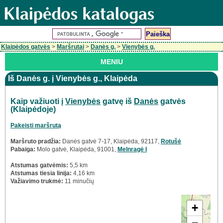
Klaipėdos gatvės
>
Maršrutai
>
Danės g.
>
Vienybės g.
MENIU
Iš Danės g. į Vienybės g., Klaipėda
Kaip važiuoti į
Vienybės
gatvę iš
Danės
gatvės
(Klaipėdoje)
Pakeisti maršrutą
Maršruto pradžia:
Danės gatvė 7-17, Klaipėda, 92117,
Rotušė
Pabaiga:
Molo gatvė, Klaipėda, 91001,
Melnragė I
Atstumas gatvėmis:
5,5 km
Atstumas tiesia linija:
4,16 km
Važiavimo trukmė:
11 minučių
+