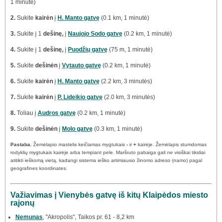
1 minutė)
2.
Sukite
kairėn
į
H. Manto gatvę
(0.1 km, 1 minutė)
3.
Sukite į 1
dešinę,
į
Naujojo Sodo gatvę
(0.2 km, 1 minutė)
4.
Sukite į 1
dešinę,
į
Puodžių gatvę
(75 m, 1 minutė)
5.
Sukite
dešinėn
į
Vytauto gatvę
(0.2 km, 1 minutė)
6.
Sukite
kairėn
į
H. Manto gatvę
(2.2 km, 3 minutės)
7.
Sukite
kairėn
į
P. Lideikio gatvę
(2.0 km, 3 minutės)
8.
Toliau į
Audros gatvę
(0.2 km, 1 minutė)
9.
Sukite
dešinėn
į
Molo gatvę
(0.3 km, 1 minutė)
Pastaba.
Žemėlapio mastelis keičiamas mygtukais
-
ir
+
kairėje. Žemėlapis stumdomas
rodyklių mygtukais kairėje arba tempiant pele. Maršruto pabaiga gali ne visiškai tiksliai
atitikti ieškomą vietą, kadangi sistema ieško artimiausio žinomo adreso (namo) pagal
geografines koordinates.
Važiavimas į Vienybės gatvę iš kitų Klaipėdos miesto
rajonų
Nemunas
, "Akropolis", Taikos pr. 61 - 8,2 km