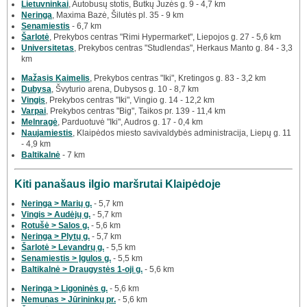
Lietuvninkai
, Autobusų stotis, Butkų Juzės g. 9 - 4,7 km
Neringa
, Maxima Bazė, Šilutės pl. 35 - 9 km
Senamiestis
- 6,7 km
Šarlotė
, Prekybos centras "Rimi Hypermarket", Liepojos g. 27 - 5,6 km
Universitetas
, Prekybos centras "Studlendas", Herkaus Manto g. 84 - 3,3
km
Mažasis Kaimelis
, Prekybos centras "Iki", Kretingos g. 83 - 3,2 km
Dubysa
, Švyturio arena, Dubysos g. 10 - 8,7 km
Vingis
, Prekybos centras "Iki", Vingio g. 14 - 12,2 km
Varpai
, Prekybos centras "Big", Taikos pr. 139 - 11,4 km
Melnragė
, Parduotuvė "Iki", Audros g. 17 - 0,4 km
Naujamiestis
, Klaipėdos miesto savivaldybės administracija, Liepų g. 11
- 4,9 km
Baltikalnė
- 7 km
Kiti panašaus ilgio maršrutai Klaipėdoje
Neringa > Marių g.
- 5,7 km
Vingis > Audėjų g.
- 5,7 km
Rotušė > Salos g.
- 5,6 km
Neringa > Plytų g.
- 5,7 km
Šarlotė > Levandrų g.
- 5,5 km
Senamiestis > Įgulos g.
- 5,5 km
Baltikalnė > Draugystės 1-oji g.
- 5,6 km
Neringa > Ligoninės g.
- 5,6 km
Nemunas > Jūrininkų pr.
- 5,6 km