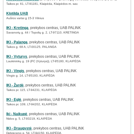
Taikos pr. 61, LT-91181, Klaipėda, Klaipėdos m. sav.
Klotilda UAB
Aušros vartai g 15-3 Vilnius
IKI - Kretinga
, prekybos centras, UAB PALINK
Savanorių g. 44 / Topolių g. 2, LT-97110, KRETINGA
IKI - Palanga
, prekybos centras, UAB PALINK
Taikos g. 68 A, LT-00125, PALANGA
IKI - Vyturys
, prekybos centras, UAB PALINK
Laukininkų g. 19 (PC (Vyturys)), LT-95180, KLAIPĖDA
IKI - Vingis
, prekybos centras, UAB PALINK
Vingio g. 14, LT-95193, KLAIPĖDA
IKI - Žardė
, prekybos centras, UAB PALINK
Taikos pr. 115, LT-94231, KLAIPĖDA
IKI - Eglė
, prekybos centras, UAB PALINK
Taikos pr. 109, LT-94202, KLAIPĖDA
Iki - Naikupė
, prekybos centras, UAB PALINK
Nidos g. 5, LT-93219, KLAIPĖDA
IKI - Draugystė
, prekybos centras, UAB PALINK
Debreceno g. 54, LT-94150, KLAIPĖDA