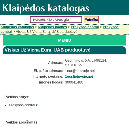
Klaipėdos katalogas
>
Klaipėdos įmonės
>
Prekybos centrai
>
Prekybos
centrai
> Viskas Už Vieną Eurą, UAB parduotuvė
MENIU
Viskas Už Vieną Eurą, UAB parduotuvė
Gedimino g. 5 A, LT-98124,
Adresas:
SKUODAS
El. pašto adresas:
1eur
@lietuvoje.net
Interneto svetainė:
1eur.lietuvoje.net
Įmonės kodas:
300041480
Veiklos sritys:
Prekybos centrai
Veiklos aprašymas: