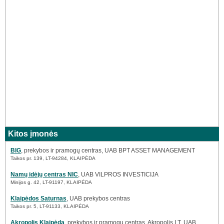
Kitos įmonės
BIG
, prekybos ir pramogų centras, UAB BPT ASSET MANAGEMENT
Taikos pr. 139, LT-94284, KLAIPĖDA
Namų idėjų centras NIC
, UAB VILPROS INVESTICIJA
Minijos g. 42, LT-91197, KLAIPĖDA
Klaipėdos Saturnas
, UAB prekybos centras
Taikos pr. 5, LT-91133, KLAIPĖDA
Akropolis Klaipėda
, prekybos ir pramogų centras, Akropolis LT, UAB