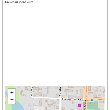
Prekės už vieną eurą.
+
−