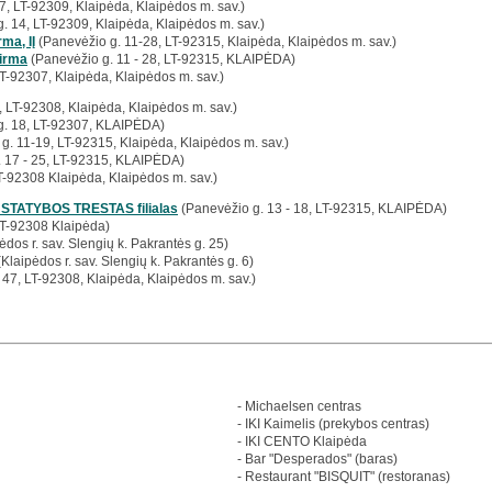
7, LT-92309, Klaipėda, Klaipėdos m. sav.)
. 14, LT-92309, Klaipėda, Klaipėdos m. sav.)
ma, IĮ
(Panevėžio g. 11-28, LT-92315, Klaipėda, Klaipėdos m. sav.)
irma
(Panevėžio g. 11 - 28, LT-92315, KLAIPĖDA)
LT-92307, Klaipėda, Klaipėdos m. sav.)
, LT-92308, Klaipėda, Klaipėdos m. sav.)
g. 18, LT-92307, KLAIPĖDA)
g. 11-19, LT-92315, Klaipėda, Klaipėdos m. sav.)
 17 - 25, LT-92315, KLAIPĖDA)
T-92308 Klaipėda, Klaipėdos m. sav.)
 STATYBOS TRESTAS filialas
(Panevėžio g. 13 - 18, LT-92315, KLAIPĖDA)
LT-92308 Klaipėda)
ėdos r. sav. Slengių k. Pakrantės g. 25)
Klaipėdos r. sav. Slengių k. Pakrantės g. 6)
 47, LT-92308, Klaipėda, Klaipėdos m. sav.)
- Michaelsen centras
- IKI Kaimelis (prekybos centras)
- IKI CENTO Klaipėda
- Bar "Desperados" (baras)
- Restaurant "BISQUIT" (restoranas)