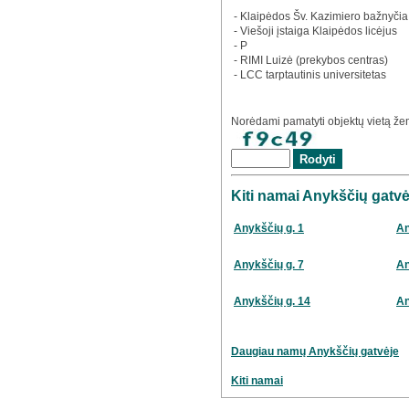
- Klaipėdos Šv. Kazimiero bažnyčia
- Viešoji įstaiga Klaipėdos licėjus
- P
- RIMI Luizė (prekybos centras)
- LCC tarptautinis universitetas
Norėdami pamatyti objektų vietą žem
Kiti namai Anykščių gatvė
Anykščių g. 1
An
Anykščių g. 7
An
Anykščių g. 14
An
Daugiau namų Anykščių gatvėje
Kiti namai