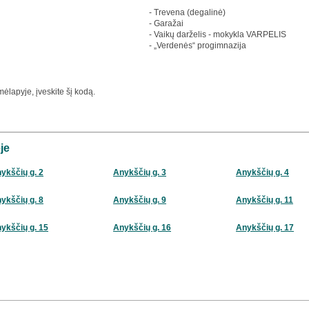
- Trevena (degalinė)
- Garažai
- Vaikų darželis - mokykla VARPELIS
- „Verdenės“ progimnazija
ėlapyje, įveskite šį kodą.
je
ykščių g. 2
Anykščių g. 3
Anykščių g. 4
ykščių g. 8
Anykščių g. 9
Anykščių g. 11
ykščių g. 15
Anykščių g. 16
Anykščių g. 17