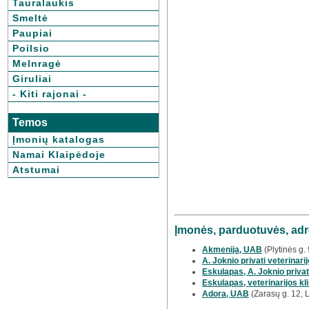
Tauralaukis
Smeltė
Paupiai
Poilsio
Melnragė
Giruliai
- Kiti rajonai -
Temos
Įmonių katalogas
Namai Klaipėdoje
Atstumai
Įmonės, parduotuvės, adr
Akmenija, UAB
(Plytinės g.
A. Joknio privati veterinarij
Eskulapas, A. Joknio privat
Eskulapas, veterinarijos kl
Adora, UAB
(Zarasų g. 12, 