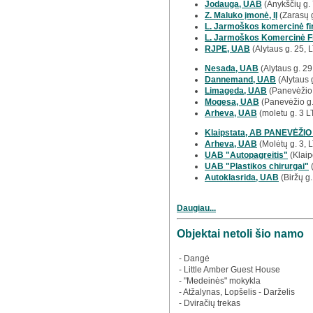
Jodauga, UAB
(Anykščių g. 
Z. Maluko įmonė, IĮ
(Zarasų g
L. Jarmoškos komercinė fir
L. Jarmoškos Komercinė F
RJPE, UAB
(Alytaus g. 25, 
Nesada, UAB
(Alytaus g. 29
Dannemand, UAB
(Alytaus 
Limageda, UAB
(Panevėžio 
Mogesa, UAB
(Panevėžio g.
Arheva, UAB
(moletu g. 3 L
Klaipstata, AB PANEVĖŽIO
Arheva, UAB
(Molėtų g. 3, 
UAB "Autopagreitis"
(Klaip
UAB "Plastikos chirurgai"
(
Autoklasrida, UAB
(Biržų g.
Daugiau...
Objektai netoli šio namo
- Dangė
- Little Amber Guest House
- "Medeinės" mokykla
- Atžalynas, Lopšelis - Darželis
- Dviračių trekas