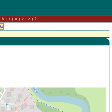
Š
T
U
V
Z
Ž