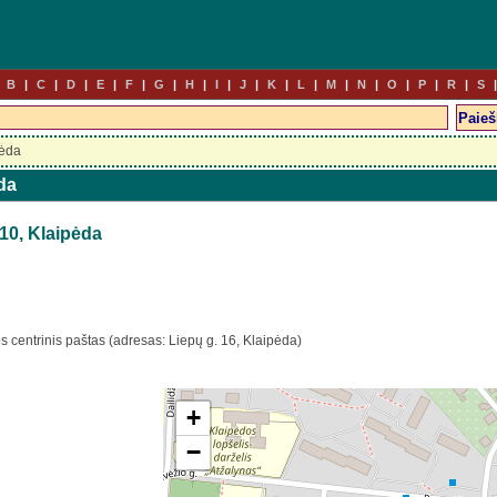
B
C
D
E
F
G
H
I
J
K
L
M
N
O
P
R
S
pėda
da
10, Klaipėda
s centrinis paštas (adresas: Liepų g. 16, Klaipėda)
+
−