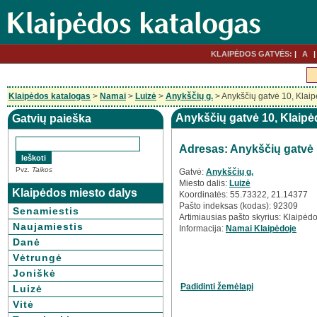
KLAIPĖDOS GATVĖS:
A
Klaipėdos katalogas
>
Namai
>
Luizė
>
Anykščių g.
> Anykščių gatvė 10, Klai
Anykščių gatvė 10, Klaipė
Gatvių paieška
Adresas: Anykščių gatvė 
Pvz.
Taikos
Gatvė:
Anykščių g.
Miesto dalis:
Luizė
Klaipėdos miesto dalys
Koordinatės: 55.73322, 21.14377
Pašto indeksas (kodas): 92309
Senamiestis
Artimiausias pašto skyrius: Klaipėdo
Naujamiestis
Informacija:
Namai Klaipėdoje
Danė
Vėtrungė
Joniškė
Padidinti žemėlapį
Luizė
Vitė