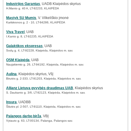
Industrijos Garantas
, UADB Klaipėdos skyrius
H.Manto g. 40 A, LT-92233, KLAIPĖDA
Mąstyk SU Mumis
, V. Vilkeliškio įmonė
Karlskronos g. 2 - 10, LT-94286, KLAIPĖDA
Viva Travel
, UAB
I.Kanto g. 8, LT-92235, KLAIPĖDA
Galaktikos ekspresas
, UAB
Sodų g. 4, LT-92228, Klaipėda, Klaipėdos m. sav.
OSM Klaipėda
, UAB
Naujakiemio g. 26, LT-94192, Klaipėda, Klaipėdos m. sav.
Aulina
, Klaipėdos skyrius, VšĮ
Birutės g. 2-333, LT-91203, Klaipėda, Klaipėdos m. sav.
Allianz Lietuva gyvybės draudimas UAB
, Klaipėdos skyrius
S. Daukanto g. 3/6, LT-92123, Klaipėda, Klaipėdos m. sav.
Insura
, UADBB
Šilutės pl. 2-507, LT-91110, Klaipėda, Klaipėdos m. sav.
Palangos darbo birža
, VBĮ
Vytauto g. 63, LT-00134, Palanga, Palangos sav.