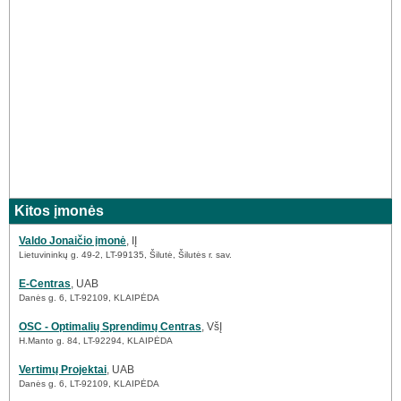
Kitos įmonės
Valdo Jonaičio įmonė
, IĮ
Lietuvininkų g. 49-2, LT-99135, Šilutė, Šilutės r. sav.
E-Centras
, UAB
Danės g. 6, LT-92109, KLAIPĖDA
OSC - Optimalių Sprendimų Centras
, VšĮ
H.Manto g. 84, LT-92294, KLAIPĖDA
Vertimų Projektai
, UAB
Danės g. 6, LT-92109, KLAIPĖDA