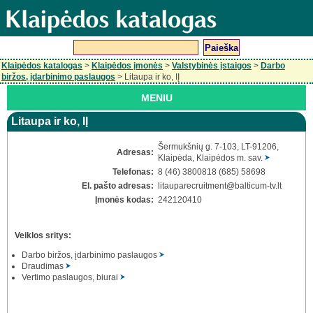
Klaipėdos katalogas
>
Klaipėdos įmonės
>
Valstybinės įstaigos
>
Darbo
biržos, įdarbinimo paslaugos
> Litaupa ir ko, IĮ
MENIU
Litaupa ir ko, IĮ
Šermukšnių g. 7-103, LT-91206,
Adresas:
Klaipėda, Klaipėdos m. sav.
Telefonas:
8 (46) 3800818 (685) 58698
El. pašto adresas:
litauparecruitment
@balticum-tv.lt
Įmonės kodas:
242120410
Veiklos sritys:
Darbo biržos, įdarbinimo paslaugos
Draudimas
Vertimo paslaugos, biurai