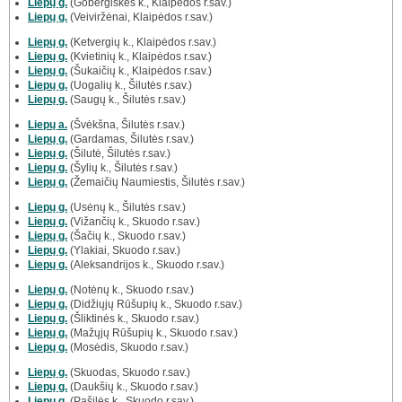
Liepų g.
(Gobergiškės k., Klaipėdos r.sav.)
Liepų g.
(Veiviržėnai, Klaipėdos r.sav.)
Liepų g.
(Ketvergių k., Klaipėdos r.sav.)
Liepų g.
(Kvietinių k., Klaipėdos r.sav.)
Liepų g.
(Šukaičių k., Klaipėdos r.sav.)
Liepų g.
(Uogalių k., Šilutės r.sav.)
Liepų g.
(Saugų k., Šilutės r.sav.)
Liepų a.
(Švėkšna, Šilutės r.sav.)
Liepų g.
(Gardamas, Šilutės r.sav.)
Liepų g.
(Šilutė, Šilutės r.sav.)
Liepų g.
(Šylių k., Šilutės r.sav.)
Liepų g.
(Žemaičių Naumiestis, Šilutės r.sav.)
Liepų g.
(Usėnų k., Šilutės r.sav.)
Liepų g.
(Vižančių k., Skuodo r.sav.)
Liepų g.
(Šačių k., Skuodo r.sav.)
Liepų g.
(Ylakiai, Skuodo r.sav.)
Liepų g.
(Aleksandrijos k., Skuodo r.sav.)
Liepų g.
(Notėnų k., Skuodo r.sav.)
Liepų g.
(Didžiųjų Rūšupių k., Skuodo r.sav.)
Liepų g.
(Šliktinės k., Skuodo r.sav.)
Liepų g.
(Mažųjų Rūšupių k., Skuodo r.sav.)
Liepų g.
(Mosėdis, Skuodo r.sav.)
Liepų g.
(Skuodas, Skuodo r.sav.)
Liepų g.
(Daukšių k., Skuodo r.sav.)
Liepų g.
(Pašilės k., Skuodo r.sav.)