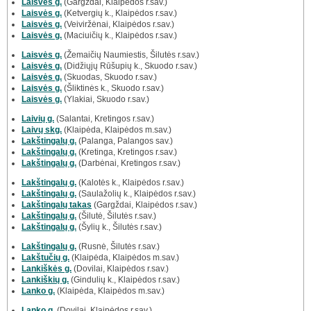
Laisvės g.
(Gargždai, Klaipėdos r.sav.)
Laisvės g.
(Ketvergių k., Klaipėdos r.sav.)
Laisvės g.
(Veiviržėnai, Klaipėdos r.sav.)
Laisvės g.
(Maciuičių k., Klaipėdos r.sav.)
Laisvės g.
(Žemaičių Naumiestis, Šilutės r.sav.)
Laisvės g.
(Didžiųjų Rūšupių k., Skuodo r.sav.)
Laisvės g.
(Skuodas, Skuodo r.sav.)
Laisvės g.
(Šliktinės k., Skuodo r.sav.)
Laisvės g.
(Ylakiai, Skuodo r.sav.)
Laivių g.
(Salantai, Kretingos r.sav.)
Laivų skg.
(Klaipėda, Klaipėdos m.sav.)
Lakštingalų g.
(Palanga, Palangos sav.)
Lakštingalų g.
(Kretinga, Kretingos r.sav.)
Lakštingalų g.
(Darbėnai, Kretingos r.sav.)
Lakštingalų g.
(Kalotės k., Klaipėdos r.sav.)
Lakštingalų g.
(Saulažolių k., Klaipėdos r.sav.)
Lakštingalų takas
(Gargždai, Klaipėdos r.sav.)
Lakštingalų g.
(Šilutė, Šilutės r.sav.)
Lakštingalų g.
(Šylių k., Šilutės r.sav.)
Lakštingalų g.
(Rusnė, Šilutės r.sav.)
Lakštučių g.
(Klaipėda, Klaipėdos m.sav.)
Lankiškės g.
(Dovilai, Klaipėdos r.sav.)
Lankiškių g.
(Gindulių k., Klaipėdos r.sav.)
Lanko g.
(Klaipėda, Klaipėdos m.sav.)
Lanko g.
(Dovilai, Klaipėdos r.sav.)