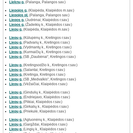
Lieknų g.
(Palanga, Palangos sav.)
Liepojos g.
(Klaipėda, Klaipėdos m.sav.)
Liepojos pl.
(Palanga, Palangos sav.)
Liepos g.
(Judrėnai, Klaipėdos r.sav.)
Liepos g.
(Žadeikių k., Klaipėdos r.sav.)
Liepų g.
(Klaipėda, Klaipėdos m.sav.)
Liepų g.
(Kūlupėnų k., Kretingos r.sav.)
Liepų g.
(Padvarių k., Kretingos r.sav.)
Liepų g.
(Vydmantų k., Kretingos r.sav.)
Liepų g.
(Kurmaičių k., Kretingos r.sav.)
Liepų g.
(SB „Daubėnai“, Kretingos r.sav.)
Liepų g.
(Kretingsodžio k., Kretingos r.sav.)
Liepų g.
(Salantai, Kretingos r.sav.)
Liepų g.
(Kretinga, Kretingos r.sav.)
Liepų g.
(SB „Medvalkis“, Kretingos r.sav.)
Liepų g.
(Vėžaičiai, Klaipėdos r.sav.)
Liepų g.
(Gindulių k., Klaipėdos r.sav.)
Liepų g.
(Endriejavo, Klaipėdos r.sav.)
Liepų g.
(Plikiai, Klaipėdos r.sav.)
Liepų g.
(Girkalių k., Klaipėdos r.sav.)
Liepų g.
(Priekulė, Klaipėdos r.sav.)
Liepų g.
(Agluonėnų k., Klaipėdos r.sav.)
Liepų g.
(Gargždai, Klaipėdos r.sav.)
Liepų g.
(Lingių k., Klaipėdos r.sav.)