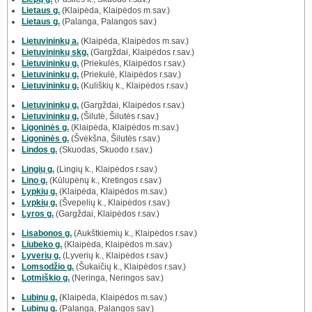
Lietaus g.
(Klaipėda, Klaipėdos m.sav.)
Lietaus g.
(Palanga, Palangos sav.)
Lietuvininkų a.
(Klaipėda, Klaipėdos m.sav.)
Lietuvininkų skg.
(Gargždai, Klaipėdos r.sav.)
Lietuvininkų g.
(Priekulės, Klaipėdos r.sav.)
Lietuvininkų g.
(Priekulė, Klaipėdos r.sav.)
Lietuvininkų g.
(Kuliškių k., Klaipėdos r.sav.)
Lietuvininkų g.
(Gargždai, Klaipėdos r.sav.)
Lietuvininkų g.
(Šilutė, Šilutės r.sav.)
Ligoninės g.
(Klaipėda, Klaipėdos m.sav.)
Ligoninės g.
(Švėkšna, Šilutės r.sav.)
Lindos g.
(Skuodas, Skuodo r.sav.)
Lingių g.
(Lingių k., Klaipėdos r.sav.)
Lino g.
(Kūlupėnų k., Kretingos r.sav.)
Lypkių g.
(Klaipėda, Klaipėdos m.sav.)
Lypkių g.
(Švepelių k., Klaipėdos r.sav.)
Lyros g.
(Gargždai, Klaipėdos r.sav.)
Lisabonos g.
(Aukštkiemių k., Klaipėdos r.sav.)
Liubeko g.
(Klaipėda, Klaipėdos m.sav.)
Lyverių g.
(Lyverių k., Klaipėdos r.sav.)
Lomsodžio g.
(Šukaičių k., Klaipėdos r.sav.)
Lotmiškio g.
(Neringa, Neringos sav.)
Lubinų g.
(Klaipėda, Klaipėdos m.sav.)
Lubinų g.
(Palanga, Palangos sav.)