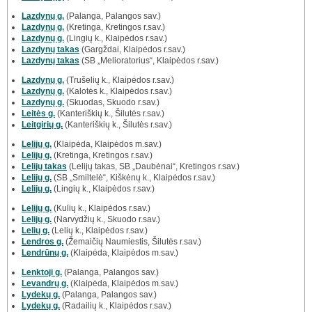
Lazdynų g.
(Palanga, Palangos sav.)
Lazdynų g.
(Kretinga, Kretingos r.sav.)
Lazdynų g.
(Lingių k., Klaipėdos r.sav.)
Lazdynų takas
(Gargždai, Klaipėdos r.sav.)
Lazdynų takas
(SB „Melioratorius“, Klaipėdos r.sav.)
Lazdynų g.
(Trušelių k., Klaipėdos r.sav.)
Lazdynų g.
(Kalotės k., Klaipėdos r.sav.)
Lazdynų g.
(Skuodas, Skuodo r.sav.)
Leitės g.
(Kanteriškių k., Šilutės r.sav.)
Leitgirių g.
(Kanteriškių k., Šilutės r.sav.)
Lelijų g.
(Klaipėda, Klaipėdos m.sav.)
Lelijų g.
(Kretinga, Kretingos r.sav.)
Lelijų takas
(Lelijų takas, SB „Daubėnai“, Kretingos r.sav.)
Lelijų g.
(SB „Smiltelė“, Kiškėnų k., Klaipėdos r.sav.)
Lelijų g.
(Lingių k., Klaipėdos r.sav.)
Lelijų g.
(Kulių k., Klaipėdos r.sav.)
Lelijų g.
(Narvydžių k., Skuodo r.sav.)
Lelių g.
(Lelių k., Klaipėdos r.sav.)
Lendros g.
(Žemaičių Naumiestis, Šilutės r.sav.)
Lendrūnų g.
(Klaipėda, Klaipėdos m.sav.)
Lenktoji g.
(Palanga, Palangos sav.)
Levandrų g.
(Klaipėda, Klaipėdos m.sav.)
Lydekų g.
(Palanga, Palangos sav.)
Lydekų g.
(Radailių k., Klaipėdos r.sav.)