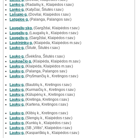
Lanko g.
(Radailių k., Klaipėdos r.sav.)
Lanko g.
(Katyčiai, Šilutės r.sav.)
Lašupio g.
(Dovilai, Klaipėdos r.sav.)
Latgalos g.
(Palanga, Palangos sav.)
Laugalių skg.
(Gargždai, Klaipėdos r.sav.)
Laugalių g.
(Laugalių k., Klaipėdos r.sav.)
Laugalių g.
(Gargždai, Klaipėdos r.sav.)
Laukininkų g.
(Klaipėda, Klaipėdos m.sav.)
Lauko g.
(Šilutė, Šilutės r.sav.)
Lauko g.
(Švėkšna, Šilutės r.sav.)
Laukpačio g.
(Klaipėda, Klaipėdos m.sav.)
Laukų g.
(Klaipėda, Klaipėdos m.sav.)
Laukų g.
(Palanga, Palangos sav.)
Laukų g.
(Pryšmančių k., Kretingos r.sav.)
Laukų g.
(Baublių k., Kretingos r.sav.)
Laukų g.
(Kurmaičių k., Kretingos r.sav.)
Laukų g.
(Kūlupėnų k., Kretingos r.sav.)
Laukų g.
(Kretinga, Kretingos r.sav.)
Laukų g.
(Kartena, Kretingos r.sav.)
Laukų g.
(Klibių k., Kretingos r.sav.)
Laukų g.
(Slengių k., Klaipėdos r.sav.)
Laukų g.
(Kunkių k., Klaipėdos r.sav.)
Laukų g.
(SB „Viltis“, Klaipėdos r.sav.)
Laukų g.
(Kaspariškių k., Klaipėdos r.sav.)