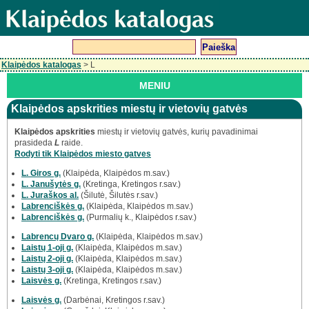
Klaipėdos katalogas
> L
MENIU
Klaipėdos apskrities miestų ir vietovių gatvės
Klaipėdos apskrities
miestų ir vietovių gatvės, kurių pavadinimai
prasideda
L
raide.
Rodyti tik Klaipėdos miesto gatves
L. Giros g.
(Klaipėda, Klaipėdos m.sav.)
L. Janušytės g.
(Kretinga, Kretingos r.sav.)
L. Juraškos al.
(Šilutė, Šilutės r.sav.)
Labrenciškės g.
(Klaipėda, Klaipėdos m.sav.)
Labrenciškės g.
(Purmalių k., Klaipėdos r.sav.)
Labrencų Dvaro g.
(Klaipėda, Klaipėdos m.sav.)
Laistų 1-oji g.
(Klaipėda, Klaipėdos m.sav.)
Laistų 2-oji g.
(Klaipėda, Klaipėdos m.sav.)
Laistų 3-oji g.
(Klaipėda, Klaipėdos m.sav.)
Laisvės g.
(Kretinga, Kretingos r.sav.)
Laisvės g.
(Darbėnai, Kretingos r.sav.)