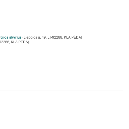
rgijos skyrius
(Liepojos g. 49, LT-92288, KLAIPĖDA)
T-92288, KLAIPĖDA)