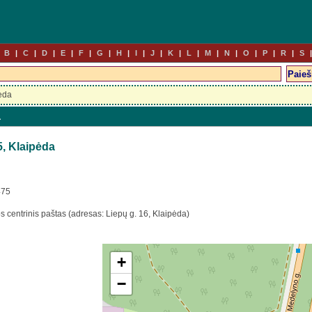
B
C
D
E
F
G
H
I
J
K
L
M
N
O
P
R
S
ėda
a
5, Klaipėda
475
s centrinis paštas (adresas: Liepų g. 16, Klaipėda)
+
−