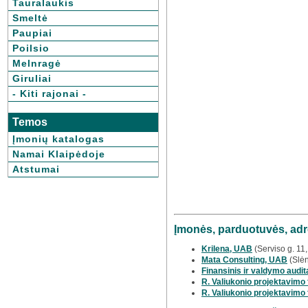
Tauralaukis
Smeltė
Paupiai
Poilsio
Melnragė
Giruliai
- Kiti rajonai -
Temos
Įmonių katalogas
Namai Klaipėdoje
Atstumai
Įmonės, parduotuvės, adr
Krilena, UAB
(Serviso g. 11
Mata Consulting, UAB
(Slėn
Finansinis ir valdymo audita
R. Valiukonio projektavimo f
R. Valiukonio projektavimo