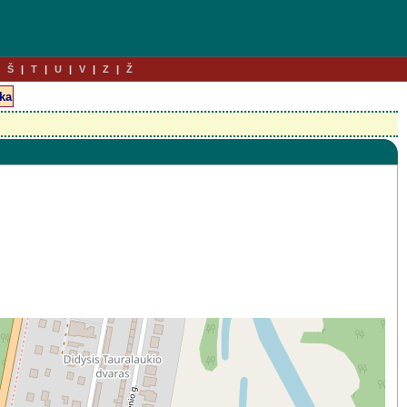
Š
T
U
V
Z
Ž