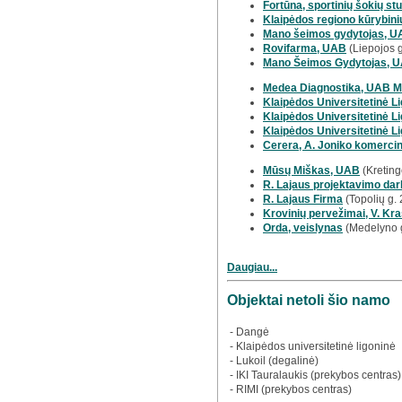
Fortūna, sportinių šokių stu
Klaipėdos regiono kūrybinių
Mano šeimos gydytojas, 
Rovifarma, UAB
(Liepojos g
Mano Šeimos Gydytojas, UAB
Medea Diagnostika, UAB 
Klaipėdos Universitetinė L
Klaipėdos Universitetinė Li
Klaipėdos Universitetinė L
Cerera, A. Joniko komercin
Mūsų Miškas, UAB
(Kreting
R. Lajaus projektavimo darb
R. Lajaus Firma
(Topolių g.
Krovinių pervežimai, V. Kra
Orda, veislynas
(Medelyno 
Daugiau...
Objektai netoli šio namo
- Dangė
- Klaipėdos universitetinė ligoninė
- Lukoil (degalinė)
- IKI Tauralaukis (prekybos centras)
- RIMI (prekybos centras)