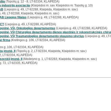
dija
(Topolių g. 12 - 8, LT-92334, KLAIPĖDA)
 industrijų asociacija
(Klaipėdos m. sav. Klaipėdos m. Topolių g. 10)
UAB
(Liepojos g. 49, LT-92288, Klaipėda, Klaipėdos m. sav.)
. 49, LT-92288, Klaipėda, Klaipėdos m. sav.)
 Liepojos filialas
(Liepojos g. 49, LT-92288, KLAIPĖDA)
MCT
(Liepojos g. 49, LT-92288, KLAIPĖDA)
igoninė, VšĮ, Onkologijos departamentas
(Liepojos g. 49, LT-92288, KLAIPĖDA)
goninė, VšĮ Chirurgijos departamento dienos plastinės ir rekonstrukcinės chiru
igoninė, VšĮ Traumatologijos departamento skausmo skyrius
(Liepojos g. 49, L
ė firma
(Kretingos g. 106, LT-92334, KLAIPĖDA)
os g. 106, LT-92334, KLAIPĖDA)
ų įmonė, IĮ
(Topolių g. 2, LT-92334, Klaipėda, Klaipėdos m. sav.)
 2, LT-92334, KLAIPĖDA)
sovskij įmonė, IĮ
(Medelyno g. 1, LT-92283, Klaipėda, Klaipėdos m. sav.)
g. 72, LT-92335, KLAIPĖDA)