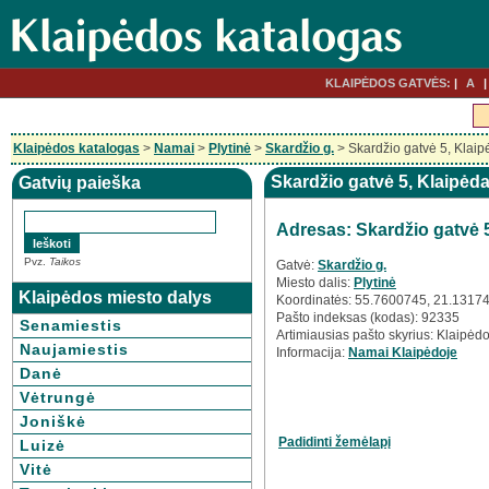
KLAIPĖDOS GATVĖS:
A
Klaipėdos katalogas
>
Namai
>
Plytinė
>
Skardžio g.
> Skardžio gatvė 5, Klaip
Skardžio gatvė 5, Klaipėd
Gatvių paieška
Adresas: Skardžio gatvė 
Pvz.
Taikos
Gatvė:
Skardžio g.
Miesto dalis:
Plytinė
Klaipėdos miesto dalys
Koordinatės: 55.7600745, 21.1317
Pašto indeksas (kodas): 92335
Senamiestis
Artimiausias pašto skyrius: Klaipėdo
Naujamiestis
Informacija:
Namai Klaipėdoje
Danė
Vėtrungė
Joniškė
Padidinti žemėlapį
Luizė
Vitė