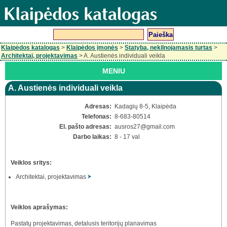
Klaipėdos katalogas
>
Klaipėdos įmonės
>
Statyba, nekilnojamasis turtas
>
Architektai, projektavimas
> A. Austienės individuali veikla
MENIU
A. Austienės individuali veikla
Adresas:
Kadagių 8-5, Klaipėda
Telefonas:
8-683-80514
El. pašto adresas:
ausros27
@gmail.com
Darbo laikas:
8 - 17 val
Veiklos sritys:
Architektai, projektavimas
Veiklos aprašymas:
Pastatų projektavimas, detalusis teritorijų planavimas