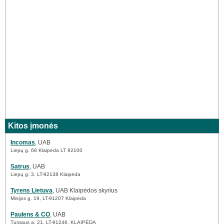
Kitos įmonės
Incomas
, UAB
Liepų g. 68 Klaipėda LT 92100
Satrus
, UAB
Liepų g. 3, LT-92138 Klaipėda
Tyrens Lietuva
, UAB Klaipėdos skyrius
Minijos g. 19, LT-91207 Klaipėda
Paulens & CO
, UAB
Turgaus a. 21, LT-91246, KLAIPĖDA