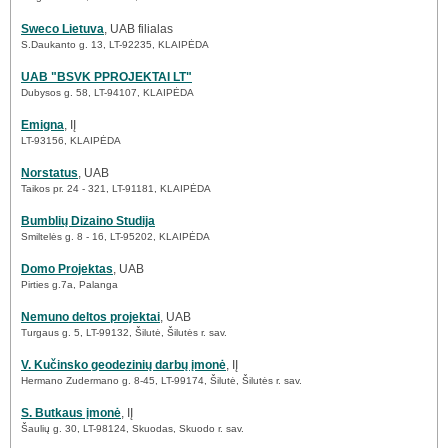
Sweco Lietuva
, UAB filialas
S.Daukanto g. 13, LT-92235, KLAIPĖDA
UAB "BSVK PPROJEKTAI LT"
Dubysos g. 58, LT-94107, KLAIPĖDA
Emigna
, IĮ
LT-93156, KLAIPĖDA
Norstatus
, UAB
Taikos pr. 24 - 321, LT-91181, KLAIPĖDA
Bumblių Dizaino Studija
Smiltelės g. 8 - 16, LT-95202, KLAIPĖDA
Domo Projektas
, UAB
Pirties g.7a, Palanga
Nemuno deltos projektai
, UAB
Turgaus g. 5, LT-99132, Šilutė, Šilutės r. sav.
V. Kučinsko geodezinių darbų įmonė
, IĮ
Hermano Zudermano g. 8-45, LT-99174, Šilutė, Šilutės r. sav.
S. Butkaus įmonė
, IĮ
Šaulių g. 30, LT-98124, Skuodas, Skuodo r. sav.