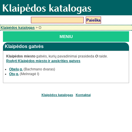
Klaipėdos katalogas
> O
MENIU
Klaipėdos gatvės
Klaipėdos miesto
gatvės, kurių pavadinimai prasideda
O
raide.
Rodyti Klaipėdos miesto ir apskrities gatves
Obelų g.
(Bachmano dvaras)
Otų g.
(Melnragė I)
Klaipėdos katalogas
Kontaktai