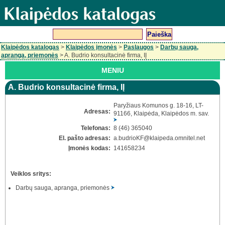
Klaipėdos katalogas
>
Klaipėdos įmonės
>
Paslaugos
>
Darbų sauga,
apranga, priemonės
> A. Budrio konsultacinė firma, IĮ
MENIU
A. Budrio konsultacinė firma, IĮ
Paryžiaus Komunos g. 18-16, LT-
Adresas:
91166, Klaipėda, Klaipėdos m. sav.
Telefonas:
8 (46) 365040
El. pašto adresas:
a.budrioKF
@klaipeda.omnitel.net
Įmonės kodas:
141658234
Veiklos sritys:
Darbų sauga, apranga, priemonės