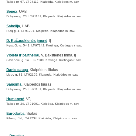
Taikos pr. 67, LT-94112, Klaipėda, Klaipėdos m. sav.
Senex
, UAB
Dubysos g. 23, LT-91181, Klaipėda, Klaipėdos m. sav.
Sabelija
, UAB
Rūtų g. 4, LT-91201, Klaipėda, Klaipėdos m. sav.
D. Kačauskienės įmonė
, IĮ
Kęstučio g. 5-41, LT-97142, Kretinga, Kretingos r. sav.
Violeta ir partneriai
, V. Bakstienės firma, IĮ
Savanorių g. 14, LT-97108, Kretinga, Kretingos r. sav.
Danis sauga
, Klaipėdos filialas
Liepų g. 81, LT-92195, Klaipėda, Klaipėdos m. sav.
Saugima
, Klaipėdos biuras
Dubysos g. 25, LT-91181, Klaipėda, Klaipėdos m. sav.
Humanetė
, VšĮ
Taikos pr. 24, LT-91001, Klaipėda, Klaipėdos m. sav.
Eurodarba
, filialas
Pilies g. 14, LT-91234, Klaipėda, Klaipėdos m. sav.