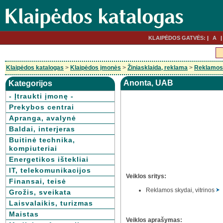
KLAIPĖDOS GATVĖS:
A
Klaipėdos katalogas
>
Klaipėdos įmonės
>
Žiniasklaida, reklama
>
Reklamos 
Anonta, UAB
Kategorijos
- Įtraukti įmonę -
Prekybos centrai
Apranga, avalynė
Baldai, interjeras
Buitinė technika,
kompiuteriai
Energetikos ištekliai
IT, telekomunikacijos
Veiklos sritys:
Finansai, teisė
Reklamos skydai, vitrinos
Grožis, sveikata
Laisvalaikis, turizmas
Maistas
Veiklos aprašymas: