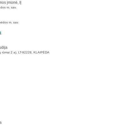
mos įmonė, IĮ
ėdos m. sav.
pėdos m. sav.
s
udija
ivių rūmai 2 a), LT-92228, KLAIPĖDA
a