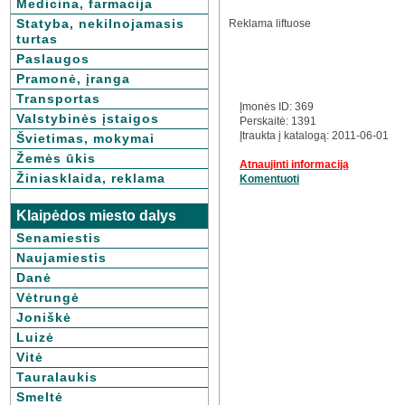
Medicina, farmacija
Statyba, nekilnojamasis
Reklama liftuose
turtas
Paslaugos
Pramonė, įranga
Transportas
Įmonės ID: 369
Valstybinės įstaigos
Perskaitė: 1391
Įtraukta į katalogą: 2011-06-01
Švietimas, mokymai
Žemės ūkis
Atnaujinti informaciją
Žiniasklaida, reklama
Komentuoti
Klaipėdos miesto dalys
Senamiestis
Naujamiestis
Danė
Vėtrungė
Joniškė
Luizė
Vitė
Tauralaukis
Smeltė