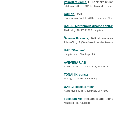
Vakarų reklama
, D. Kačinsko rekla
Šilutės pl. 23a, LT-91107, Klaipėda, Klaip
Admen
, UAB
Pramonės g.8A, LT-94102, Klaipėda, Klai
UAB R. Martinkaus dizaino centra
Žiedų skg. 4b, LT-91227 Klaipėda
Šviesos Krateris
, UAB reklamos st
Priestočio g. 1 (Geležinkelio stoties kele
UAB "Pro Leo"
Klaipėdos m. Šilutės pl. 79,
AVEVERA UAB
Taikos pr. 38-107, LT-91218, Klaipėda
TONAI | Kretinga
Tiekėjų g. 58, 97168 Kretinga
UAB „Tilio sistemos“
Kulautuvos g. 45A, Kaunas, LT-47190
Fablabas MB
, Reklamos laboratorij
Minijos g. 45, Klaipėda