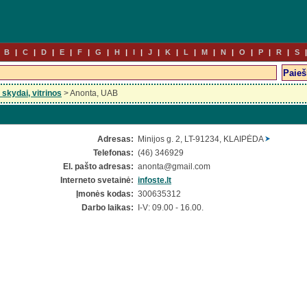
B
C
D
E
F
G
H
I
J
K
L
M
N
O
P
R
S
skydai, vitrinos
> Anonta, UAB
Adresas:
Minijos g. 2, LT-91234, KLAIPĖDA
Telefonas:
(46) 346929
El. pašto adresas:
anonta
@gmail.com
Interneto svetainė:
infoste.lt
Įmonės kodas:
300635312
Darbo laikas:
I-V: 09.00 - 16.00.