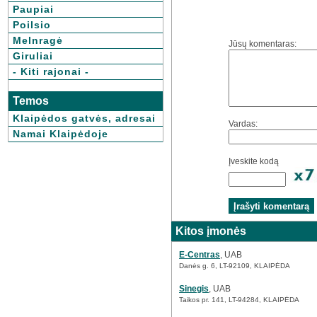
Paupiai
Poilsio
Melnragė
Jūsų komentaras:
Giruliai
- Kiti rajonai -
Temos
Klaipėdos gatvės, adresai
Vardas:
Namai Klaipėdoje
Įveskite kodą
Kitos įmonės
E-Centras
, UAB
Danės g. 6, LT-92109, KLAIPĖDA
Sinegis
, UAB
Taikos pr. 141, LT-94284, KLAIPĖDA