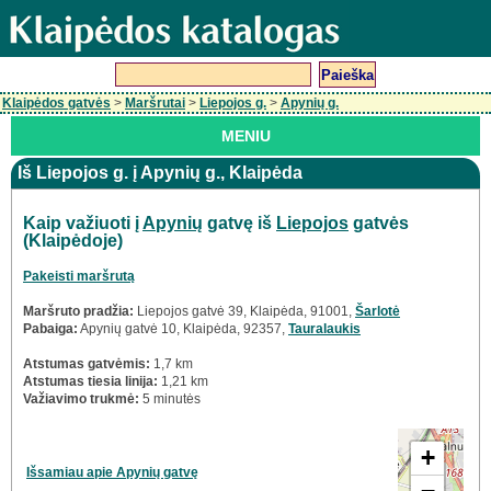
Klaipėdos gatvės
>
Maršrutai
>
Liepojos g.
>
Apynių g.
MENIU
Iš Liepojos g. į Apynių g., Klaipėda
Kaip važiuoti į
Apynių
gatvę iš
Liepojos
gatvės
(Klaipėdoje)
Pakeisti maršrutą
Maršruto pradžia:
Liepojos gatvė 39, Klaipėda, 91001,
Šarlotė
Pabaiga:
Apynių gatvė 10, Klaipėda, 92357,
Tauralaukis
Atstumas gatvėmis:
1,7 km
Atstumas tiesia linija:
1,21 km
Važiavimo trukmė:
5 minutės
+
Išsamiau apie Apynių gatvę