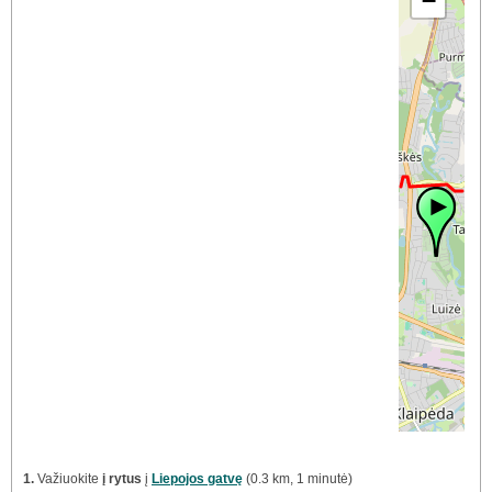
−
1.
Važiuokite
į rytus
į
Liepojos gatvę
(0.3 km, 1 minutė)