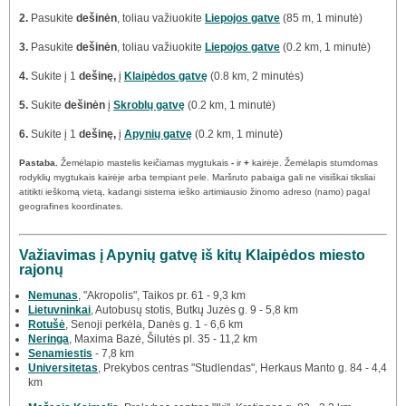
2.
Pasukite
dešinėn
, toliau važiuokite
Liepojos gatve
(85 m, 1 minutė)
3.
Pasukite
dešinėn
, toliau važiuokite
Liepojos gatve
(0.2 km, 1 minutė)
4.
Sukite į 1
dešinę,
į
Klaipėdos gatvę
(0.8 km, 2 minutės)
5.
Sukite
dešinėn
į
Skroblų gatvę
(0.2 km, 1 minutė)
6.
Sukite į 1
dešinę,
į
Apynių gatvę
(0.2 km, 1 minutė)
Pastaba.
Žemėlapio mastelis keičiamas mygtukais
-
ir
+
kairėje. Žemėlapis stumdomas
rodyklių mygtukais kairėje arba tempiant pele. Maršruto pabaiga gali ne visiškai tiksliai
atitikti ieškomą vietą, kadangi sistema ieško artimiausio žinomo adreso (namo) pagal
geografines koordinates.
Važiavimas į Apynių gatvę iš kitų Klaipėdos miesto
rajonų
Nemunas
, "Akropolis", Taikos pr. 61 - 9,3 km
Lietuvninkai
, Autobusų stotis, Butkų Juzės g. 9 - 5,8 km
Rotušė
, Senoji perkėla, Danės g. 1 - 6,6 km
Neringa
, Maxima Bazė, Šilutės pl. 35 - 11,2 km
Senamiestis
- 7,8 km
Universitetas
, Prekybos centras "Studlendas", Herkaus Manto g. 84 - 4,4
km