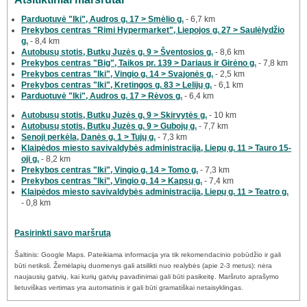
Parduotuvė "Iki", Audros g. 17 > Smėlio g.
- 6,7 km
Prekybos centras "Rimi Hypermarket", Liepojos g. 27 > Saulėlydžio
g.
- 8,4 km
Autobusų stotis, Butkų Juzės g. 9 > Šventosios g.
- 8,6 km
Prekybos centras "Big", Taikos pr. 139 > Dariaus ir Girėno g.
- 7,8 km
Prekybos centras "Iki", Vingio g. 14 > Svajonės g.
- 2,5 km
Prekybos centras "Iki", Kretingos g. 83 > Lelijų g.
- 6,1 km
Parduotuvė "Iki", Audros g. 17 > Rėvos g.
- 6,4 km
Autobusų stotis, Butkų Juzės g. 9 > Skirvytės g.
- 10 km
Autobusų stotis, Butkų Juzės g. 9 > Gubojų g.
- 7,7 km
Senoji perkėla, Danės g. 1 > Tujų g.
- 7,3 km
Klaipėdos miesto savivaldybės administracija, Liepų g. 11 > Tauro 15-
oji g.
- 8,2 km
Prekybos centras "Iki", Vingio g. 14 > Tomo g.
- 7,3 km
Prekybos centras "Iki", Vingio g. 14 > Kapsų g.
- 7,4 km
Klaipėdos miesto savivaldybės administracija, Liepų g. 11 > Teatro g.
- 0,8 km
Pasirinkti savo maršrutą
Šaltinis: Google Maps. Pateikiama informacija yra tik rekomendacinio pobūdžio ir gali
būti netiksli. Žemėlapių duomenys gali atsilikti nuo realybės (apie 2-3 metus): nėra
naujausių gatvių, kai kurių gatvių pavadinimai gali būti pasikeitę. Maršruto aprašymo
lietuviškas vertimas yra automatinis ir gali būti gramatiškai netaisyklingas.