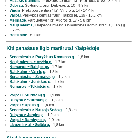
Mažasis Kaimelis
, Prekybos centras "Iki", Kretingos g. 83 - 3,2 km
Dubysa
, Švyturio arena, Dubysos g. 10 - 9,8 km
Vingis
, Prekybos centras "Iki", Vingio g. 14 - 14,4 km
Varpai
, Prekybos centras "Big", Taikos pr. 139 - 15,1 km
Melnragė
, Parduotuvė "Iki", Audros g. 17 - 5,8 km
Naujamiestis
, Klaipėdos miesto savivaldybės administracija, Liepų g. 11
- 6 km
Baltikalnė
- 8,1 km
Kiti panašaus ilgio maršrutai Klaipėdoje
Senamiestis > Paryžiaus Komunos g.
- 1,8 km
Naujamiestis > Vežėjų g.
- 1,7 km
Nemunas > Baltijos pr.
- 1,7 km
Baltikalnė > Varnių g.
- 1,8 km
Senamiestis > Žemaičių g.
- 1,7 km
Baltikalnė > Joniškės g.
- 1,7 km
Nemunas > Tekintojų g.
- 1,7 km
Varpai > Šturmanų g.
- 1,9 km
Dubysa > Šturmanų g.
- 1,8 km
Varpai > Upelio g.
- 1,8 km
Senamiestis > Naujojo Sodo g.
- 1,8 km
Dubysa > Jurginų g.
- 1,9 km
Varpai > Rambyno g.
- 1,9 km
Lietuvninkai > Gulbių g.
- 1,8 km
Atsitiktiniai maršrutai