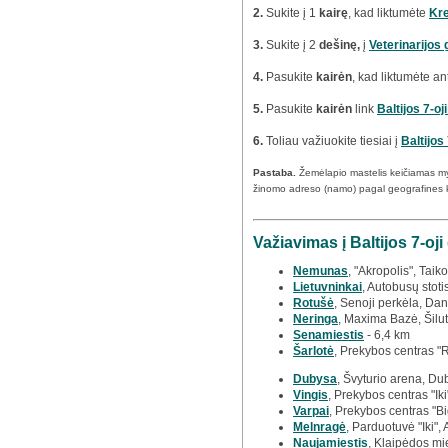
2.
Sukite į 1
kairę
, kad liktumėte
Kre
3.
Sukite į 2
dešinę,
į
Veterinarijos 
4.
Pasukite
kairėn
, kad liktumėte an
5.
Pasukite
kairėn
link
Baltijos 7-oj
6.
Toliau važiuokite tiesiai į
Baltijos
Pastaba.
Žemėlapio mastelis keičiamas m
žinomo adreso (namo) pagal geografines 
Važiavimas į Baltijos 7-oj
Nemunas
, "Akropolis", Taiko
Lietuvninkai
, Autobusų stoti
Rotušė
, Senoji perkėla, Dan
Neringa
, Maxima Bazė, Šilut
Senamiestis
- 6,4 km
Šarlotė
, Prekybos centras "
Dubysa
, Švyturio arena, Du
Vingis
, Prekybos centras "Iki
Varpai
, Prekybos centras "Bi
Melnragė
, Parduotuvė "Iki",
Naujamiestis
, Klaipėdos mi