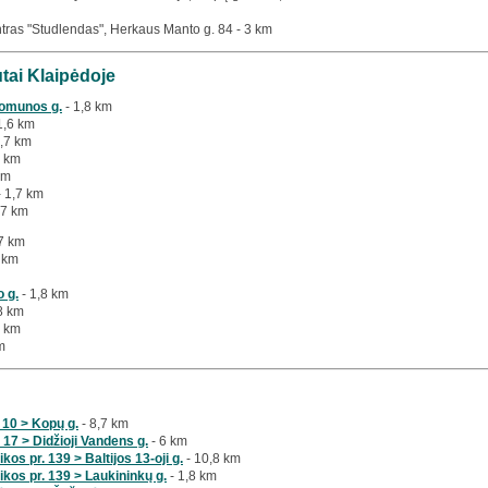
tras "Studlendas", Herkaus Manto g. 84 - 3 km
utai Klaipėdoje
Komunos g.
- 1,8 km
1,6 km
1,7 km
7 km
km
 1,7 km
,7 km
7 km
 km
 g.
- 1,8 km
8 km
6 km
m
 10 > Kopų g.
- 8,7 km
 17 > Didžioji Vandens g.
- 6 km
os pr. 139 > Baltijos 13-oji g.
- 10,8 km
kos pr. 139 > Laukininkų g.
- 1,8 km