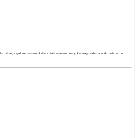
abaiga gali ne visiškai tiksliai atitikti ieškomą vietą, kadangi sistema ieško artimiausio