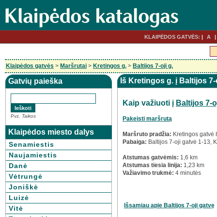
KLAIPĖDOS GATVĖS:
A
Klaipėdos gatvės
>
Maršrutai
>
Kretingos g.
>
Baltijos 7-oji g.
Iš Kretingos g. į Baltijos 7-
Gatvių paieška
Kaip važiuoti į
Baltijos 7-o
Pvz.
Taikos
Pakeisti maršrutą
Klaipėdos miesto dalys
Maršruto pradžia:
Kretingos gatvė 
Pabaiga:
Baltijos 7-oji gatvė 1-13,
Senamiestis
Naujamiestis
Atstumas gatvėmis:
1,6 km
Danė
Atstumas tiesia linija:
1,23 km
Važiavimo trukmė:
4 minutės
Vėtrungė
Joniškė
Luizė
Išsamiau apie Baltijos 7-oji gatvę
Vitė