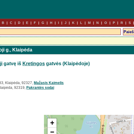
B
C
D
E
F
G
H
I
J
K
L
M
N
O
P
R
S
oji g., Klaipėda
ji
gatvę iš
Kretingos
gatvės (Klaipėdoje)
83, Klaipėda, 92327,
Mažasis Kaimelis
 Klaipėda, 92319,
Pakrantės sodai
+
−