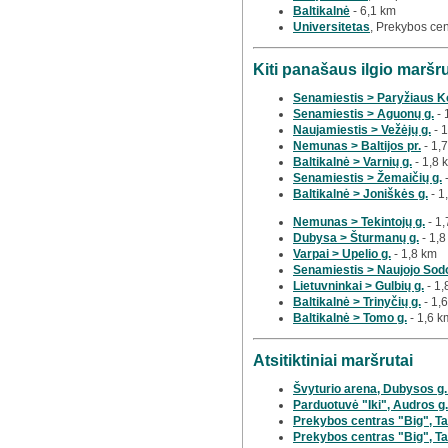
Baltikalnė
- 6,1 km
Universitetas
, Prekybos cen
Kiti panašaus ilgio maršr
Senamiestis > Paryžiaus 
Senamiestis > Aguonų g.
- 
Naujamiestis > Vežėjų g.
- 
Nemunas > Baltijos pr.
- 1,
Baltikalnė > Varnių g.
- 1,8 
Senamiestis > Žemaičių g.
-
Baltikalnė > Joniškės g.
- 1
Nemunas > Tekintojų g.
- 1,
Dubysa > Šturmanų g.
- 1,8
Varpai > Upelio g.
- 1,8 km
Senamiestis > Naujojo Sodo
Lietuvninkai > Gulbių g.
- 1,
Baltikalnė > Trinyčių g.
- 1,
Baltikalnė > Tomo g.
- 1,6 k
Atsitiktiniai maršrutai
Švyturio arena, Dubysos g.
Parduotuvė "Iki", Audros g.
Prekybos centras "Big", Taik
Prekybos centras "Big", Tai