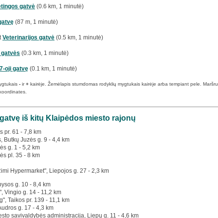
tingos gatvė
(0.6 km, 1 minutė)
gatvę
(87 m, 1 minutė)
t
Veterinarijos gatvė
(0.5 km, 1 minutė)
i gatvės
(0.3 km, 1 minutė)
 7-oji gatvę
(0.1 km, 1 minutė)
ygtukais
-
ir
+
kairėje. Žemėlapis stumdomas rodyklių mygtukais kairėje arba tempiant pele. Maršruto p
koordinates.
i gatvę iš kitų Klaipėdos miesto rajonų
s pr. 61 - 7,8 km
s, Butkų Juzės g. 9 - 4,4 km
ės g. 1 - 5,2 km
ės pl. 35 - 8 km
Rimi Hypermarket", Liepojos g. 27 - 2,3 km
bysos g. 10 - 8,4 km
", Vingio g. 14 - 11,2 km
g", Taikos pr. 139 - 11,1 km
 Audros g. 17 - 4,3 km
esto savivaldybės administracija, Liepų g. 11 - 4,6 km