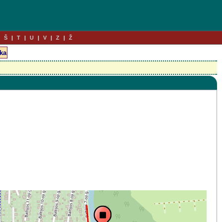
Š
T
U
V
Z
Ž