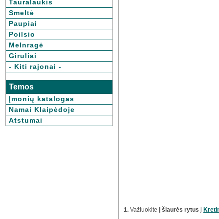
Tauralaukis
Smeltė
Paupiai
Poilsio
Melnragė
Giruliai
- Kiti rajonai -
Temos
Įmonių katalogas
Namai Klaipėdoje
Atstumai
1.
Važiuokite
į šiaurės rytus
į
Kreti