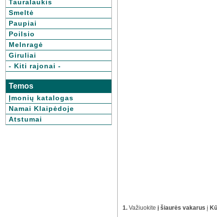
Tauralaukis
Smeltė
Paupiai
Poilsio
Melnragė
Giruliai
- Kiti rajonai -
Temos
Įmonių katalogas
Namai Klaipėdoje
Atstumai
1.
Važiuokite
į šiaurės vakarus
į
Kū