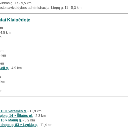
 Audros g. 17 - 9,5 km
esto savivaldybės administracija, Liepų g. 11 - 5,3 km
utai Klaipėdoje
km
 4,8 km
m
m
km
5 km
 km
oji g.
- 4,9 km
m
 km
m
km
 10 > Versmės g.
- 11,9 km
io g. 14 > Šilutės pl.
- 2,3 km
 10 > Mainų g.
- 3,9 km
tingos g. 83 > Lypkių g.
- 11,4 km