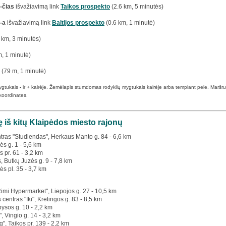
-čias
išvažiavimą link
Taikos prospekto
(2.6 km, 5 minutės)
-a
išvažiavimą link
Baltijos prospekto
(0.6 km, 1 minutė)
 km, 3 minutės)
, 1 minutė)
(79 m, 1 minutė)
ygtukais
-
ir
+
kairėje. Žemėlapis stumdomas rodyklių mygtukais kairėje arba tempiant pele. Maršruto p
koordinates.
 iš kitų Klaipėdos miesto rajonų
tras "Studlendas", Herkaus Manto g. 84 - 6,6 km
ės g. 1 - 5,6 km
s pr. 61 - 3,2 km
s, Butkų Juzės g. 9 - 7,8 km
ės pl. 35 - 3,7 km
Rimi Hypermarket", Liepojos g. 27 - 10,5 km
 centras "Iki", Kretingos g. 83 - 8,5 km
bysos g. 10 - 2,2 km
", Vingio g. 14 - 3,2 km
g", Taikos pr. 139 - 2,2 km