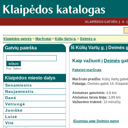
KLAIPĖDOS GATVĖS:
A
Klaipėdos gatvės
>
Maršrutai
>
Kūlių Vartų g.
>
Deimės g.
Iš Kūlių Vartų g. į Deimės 
Gatvių paieška
Kaip važiuoti į
Deimės
gat
Pvz.
Taikos
Pakeisti maršrutą
Klaipėdos miesto dalys
Maršruto pradžia:
Kūlių Vartų gatv
Pabaiga:
Deimės gatvė 16, Klaipėd
Senamiestis
Naujamiestis
Atstumas gatvėmis:
4,8 km
Danė
Atstumas tiesia linija:
3,89 km
Važiavimo trukmė:
10 minučių
Vėtrungė
Joniškė
Luizė
Išsamiau apie Deimės gatvę
Vitė