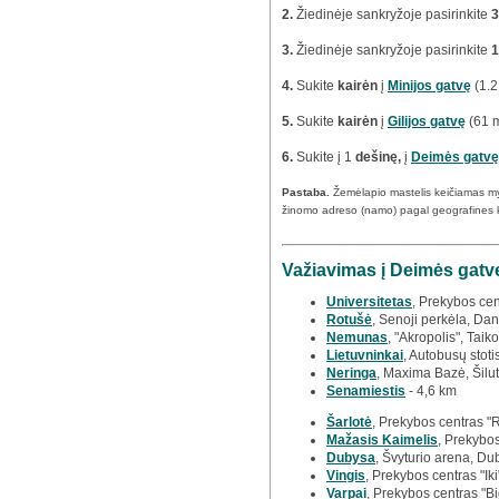
2.
Žiedinėje sankryžoje pasirinkite
3
3.
Žiedinėje sankryžoje pasirinkite
1
4.
Sukite
kairėn
į
Minijos gatvę
(1.2
5.
Sukite
kairėn
į
Gilijos gatvę
(61 m
6.
Sukite į 1
dešinę,
į
Deimės gatvę
Pastaba.
Žemėlapio mastelis keičiamas m
žinomo adreso (namo) pagal geografines 
Važiavimas į Deimės gatvę
Universitetas
, Prekybos cen
Rotušė
, Senoji perkėla, Dan
Nemunas
, "Akropolis", Taiko
Lietuvninkai
, Autobusų stoti
Neringa
, Maxima Bazė, Šilut
Senamiestis
- 4,6 km
Šarlotė
, Prekybos centras "
Mažasis Kaimelis
, Prekybos
Dubysa
, Švyturio arena, Du
Vingis
, Prekybos centras "Iki
Varpai
, Prekybos centras "Bi