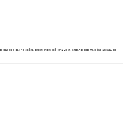
abaiga gali ne visiškai tiksliai atitikti ieškomą vietą, kadangi sistema ieško artimiausio