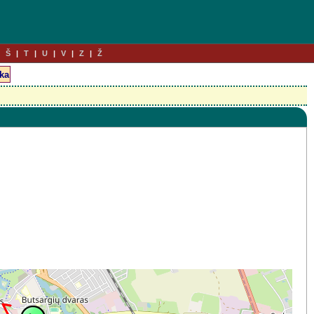
Š
T
U
V
Z
Ž