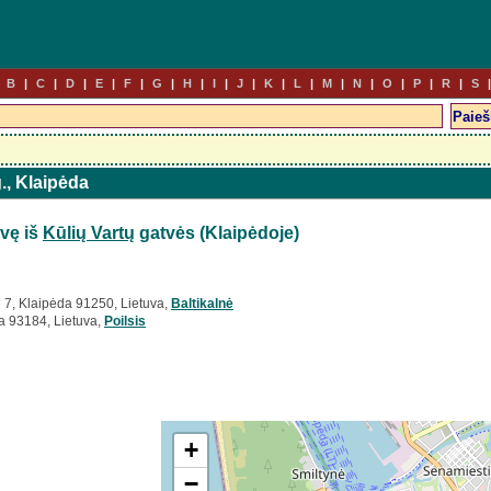
B
C
D
E
F
G
H
I
J
K
L
M
N
O
P
R
S
g., Klaipėda
vę iš
Kūlių Vartų
gatvės (Klaipėdoje)
ė 7, Klaipėda 91250, Lietuva,
Baltikalnė
a 93184, Lietuva,
Poilsis
+
−