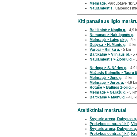
Melnragė
, Parduotuvė "Iki",
Naujamiestis
, Klaipėdos mi
Kiti panašaus ilgio maršr
Baltikalnė > Naglio g.
- 4,9 
Nemunas > Naktigonės g.
-
Melnragė > Laivų skg.
- 5 k
Dubysa > H. Manto g.
- 5 k
Varpai > Rimkų g.
- 5 km
Baltikalnė > Vilniaus pl.
- 5 
Naujamiestis > Žiobrių g.
- 
Neringa > S. Nėries g.
- 4,9
Mažasis Kaimelis > Tauro 6-
Melnragė > Jono g.
- 5 km
Melnragė > Jūros g.
- 4,9 k
Rotušė > Baltijos 2-oji g.
- 5
Melnragė > Garažų g.
- 5 k
Baltikalnė > Mainų g.
- 4,8 
Atsitiktiniai maršrutai
Švyturio arena, Dubysos g.
Prekybos centras "Iki", Ving
Švyturio arena, Dubysos g.
Prekybos centras "Iki", Kre