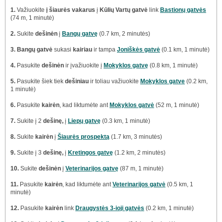
1.
Važiuokite
į šiaurės vakarus
į
Kūlių Vartų gatvė
link
Bastionų gatvės
(74 m, 1 minutė)
2.
Sukite
dešinėn
į
Bangų gatvę
(0.7 km, 2 minutės)
3.
Bangų gatvė
sukasi
kairiau
ir tampa
Joniškės gatvė
(0.1 km, 1 minutė)
4.
Pasukite
dešinėn
ir įvažiuokite į
Mokyklos gatvę
(0.8 km, 1 minutė)
5.
Pasukite šiek tiek
dešiniau
ir toliau važiuokite
Mokyklos gatve
(0.2 km,
1 minutė)
6.
Pasukite
kairėn
, kad liktumėte ant
Mokyklos gatvė
(52 m, 1 minutė)
7.
Sukite į 2
dešinę,
į
Liepų gatvę
(0.3 km, 1 minutė)
8.
Sukite
kairėn
į
Šiaurės prospektą
(1.7 km, 3 minutės)
9.
Sukite į 3
dešinę,
į
Kretingos gatvę
(1.2 km, 2 minutės)
10.
Sukite
dešinėn
į
Veterinarijos gatvę
(87 m, 1 minutė)
11.
Pasukite
kairėn
, kad liktumėte ant
Veterinarijos gatvė
(0.5 km, 1
minutė)
12.
Pasukite
kairėn
link
Draugystės 3-ioji gatvės
(0.2 km, 1 minutė)