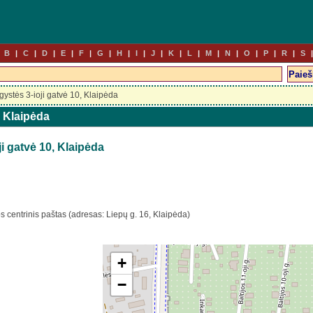
B
C
D
E
F
G
H
I
J
K
L
M
N
O
P
R
S
ystės 3-ioji gatvė 10, Klaipėda
, Klaipėda
i gatvė 10, Klaipėda
s centrinis paštas (adresas: Liepų g. 16, Klaipėda)
+
−