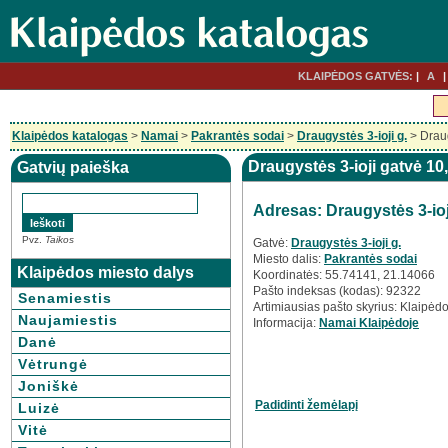
KLAIPĖDOS GATVĖS:
A
Klaipėdos katalogas
>
Namai
>
Pakrantės sodai
>
Draugystės 3-ioji g.
> Draug
Draugystės 3-ioji gatvė 10
Gatvių paieška
Adresas: Draugystės 3-ioj
Pvz.
Taikos
Gatvė:
Draugystės 3-ioji g.
Miesto dalis:
Pakrantės sodai
Klaipėdos miesto dalys
Koordinatės: 55.74141, 21.14066
Pašto indeksas (kodas): 92322
Senamiestis
Artimiausias pašto skyrius: Klaipėdo
Naujamiestis
Informacija:
Namai Klaipėdoje
Danė
Vėtrungė
Joniškė
Padidinti žemėlapį
Luizė
Vitė