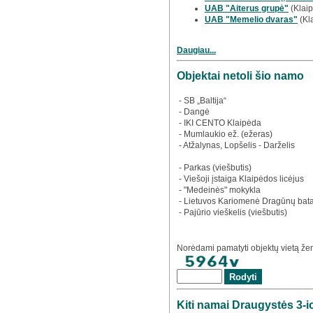
UAB "Aiterus grupė"
(Klaip
UAB "Memelio dvaras"
(Kl
Daugiau...
Objektai netoli šio namo
- SB „Baltija“
- Dangė
- IKI CENTO Klaipėda
- Mumlaukio ež. (ežeras)
- Atžalynas, Lopšelis - Darželis
- Parkas (viešbutis)
- Viešoji įstaiga Klaipėdos licėjus
- "Medeinės" mokykla
- Lietuvos Kariomenė Dragūnų bat
- Pajūrio vieškelis (viešbutis)
Norėdami pamatyti objektų vietą žem
Kiti namai Draugystės 3-io