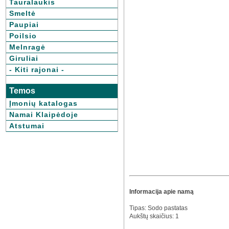
Tauralaukis
Smeltė
Paupiai
Poilsio
Melnragė
Giruliai
- Kiti rajonai -
Temos
Įmonių katalogas
Namai Klaipėdoje
Atstumai
Informacija apie namą
Tipas: Sodo pastatas
Aukštų skaičius: 1