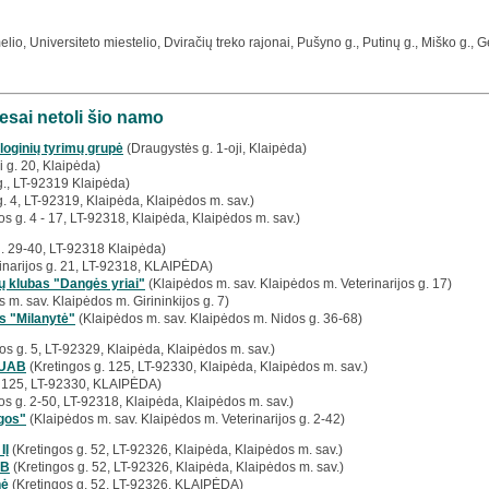
io, Universiteto miestelio, Dviračių treko rajonai, Pušyno g., Putinų g., Miško g., Gel
esai netoli šio namo
loginių tyrimų grupė
(Draugystės g. 1-oji, Klaipėda)
i g. 20, Klaipėda)
 g., LT-92319 Klaipėda)
g. 4, LT-92319, Klaipėda, Klaipėdos m. sav.)
os g. 4 - 17, LT-92318, Klaipėda, Klaipėdos m. sav.)
g. 29-40, LT-92318 Klaipėda)
inarijos g. 21, LT-92318, KLAIPĖDA)
ų klubas "Dangės yriai"
(Klaipėdos m. sav. Klaipėdos m. Veterinarijos g. 17)
 m. sav. Klaipėdos m. Girininkijos g. 7)
s "Milanytė"
(Klaipėdos m. sav. Klaipėdos m. Nidos g. 36-68)
jos g. 5, LT-92329, Klaipėda, Klaipėdos m. sav.)
 UAB
(Kretingos g. 125, LT-92330, Klaipėda, Klaipėdos m. sav.)
. 125, LT-92330, KLAIPĖDA)
jos g. 2-50, LT-92318, Klaipėda, Klaipėdos m. sav.)
gos"
(Klaipėdos m. sav. Klaipėdos m. Veterinarijos g. 2-42)
IĮ
(Kretingos g. 52, LT-92326, Klaipėda, Klaipėdos m. sav.)
AB
(Kretingos g. 52, LT-92326, Klaipėda, Klaipėdos m. sav.)
nė
(Kretingos g. 52, LT-92326, KLAIPĖDA)