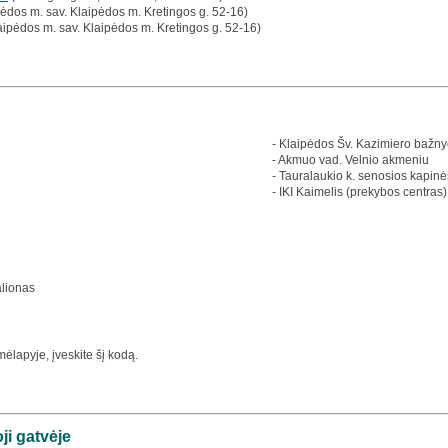
ėdos m. sav. Klaipėdos m. Kretingos g. 52-16)
aipėdos m. sav. Klaipėdos m. Kretingos g. 52-16)
- Klaipėdos Šv. Kazimiero bažny
- Akmuo vad. Velnio akmeniu
- Tauralaukio k. senosios kapinė
- IKI Kaimelis (prekybos centras)
alionas
ėlapyje, įveskite šį kodą.
ji gatvėje