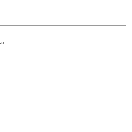
čia
s