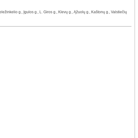
ežinkelio g., Įgulos g., L. Giros g., Klevų g., Ąžuolų g., Kaštonų g., Valstiečių