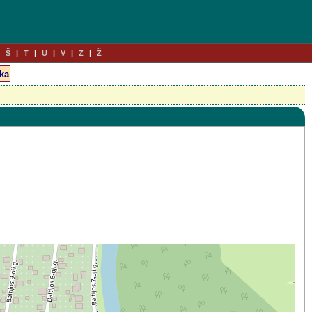
Š
T
U
V
Z
Ž