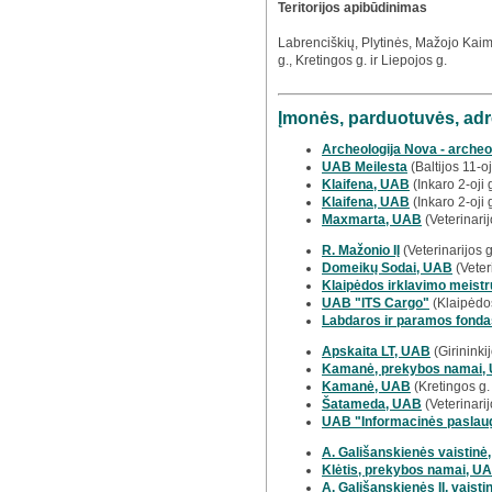
Teritorijos apibūdinimas
Labrenciškių, Plytinės, Mažojo Kaimel
g., Kretingos g. ir Liepojos g.
Įmonės, parduotuvės, adr
Archeologija Nova - archeo
UAB Meilesta
(Baltijos 11-oj
Klaifena, UAB
(Inkaro 2-oji
Klaifena, UAB
(Inkaro 2-oji 
Maxmarta, UAB
(Veterinarij
R. Mažonio IĮ
(Veterinarijos 
Domeikų Sodai, UAB
(Veter
Klaipėdos irklavimo meistr
UAB "ITS Cargo"
(Klaipėdos
Labdaros ir paramos fonda
Apskaita LT, UAB
(Girininki
Kamanė, prekybos namai,
Kamanė, UAB
(Kretingos g
Šatameda, UAB
(Veterinari
UAB "Informacinės paslau
A. Gališanskienės vaistinė, 
Klėtis, prekybos namai, U
A. Gališanskienės IĮ, vaisti