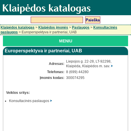
Klaipėdos katalogas
>
Klaipėdos įmonės
>
Paslaugos
>
Konsultacinės
paslaugos
> Europerspektyva ir partneriai, UAB
MENIU
Europerspektyva ir partneriai, UAB
Liepojos g. 22-28, LT-92298,
Adresas:
Klaipėda, Klaipėdos m. sav.
Telefonas:
8 (699) 44280
Įmonės kodas:
300074295
Veiklos sritys:
Konsultacinės paslaugos