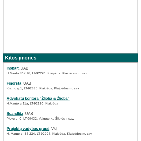
Kitos įmonės
Inobalt
, UAB
H.Manto 84-310, LT-92294, Klaipėda, Klaipėdos m. sav.
Finorsta
, UAB
Kranto g.1, LT-92335, Klaipėda, Klaipėdos m. sav.
Advokatų kontora "Žlioba & Žlioba"
H.Manto g.11a, LT-92130, Klaipėda
Scandlita
, UAB
Pievų g. 6, LT-99432, Vainuto k., Šilutės r. sav.
Projektų vadybos grupė
, VšĮ
H. Manto g. 84-224, LT-92294, Klaipėda, Klaipėdos m. sav.