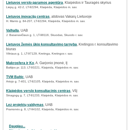
Lietuvos verslo paramos agentūra
, Klaipėdos ir Tauragės skyrius
Liepų g. 42-2, LT-92294, Klaipėda, Klaipėdos m. sav.
Lietuvos inovacijų centras
, atstovas Vakarų Lietuvoje
H. Manto g. 84-207, LT-92294, Klaipėda, Klaipėdos m. sav.
Valhalla
, UAB
J. Basanavičiaus g. 1, LT-98116, Skuodas, Skuodo r. sav.
Lietuvos žemės ūkio konsultavimo tarnyba
, Kretingos r. konsultavimo
biuras
Vilniaus g. 1, LT-97129, Kretinga, Kretingos r. sav.
Makrosfera ir Ko
, A. Garjonio įmonė, IĮ
Baltijos pr. 113, LT-93221, Klaipėda, Klaipėdos m. sav.
TVM Baltic
, UAB
Artojo g. 7-401, LT-92105, Klaipėda, Klaipėdos m. sav.
Klaipėdos verslo konsultacinis centras
, VšĮ
Sinagogų g. 7, LT-91233, Klaipėda, Klaipėdos m. sav.
Lez projektų valdymas
, UAB
Pramonės g. 8, LT-94102, Klaipėda, Klaipėdos m. sav.
Daugiau...