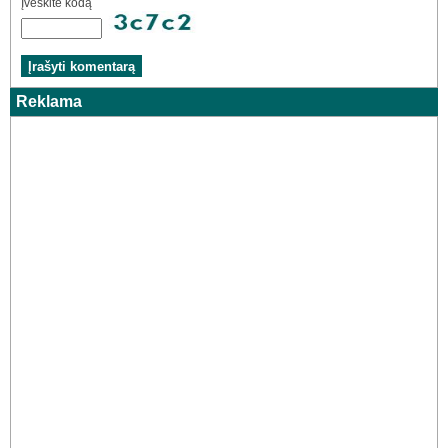
Įveskite kodą
Reklama