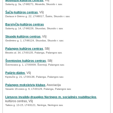
Mosėdžio kultūros centras
, VšĮ
Salantų g. 3a, LT-98271, Mosėdis, Skuodo r. sav.
Šačių kultūros centras
, VšĮ
Dariaus ir Girėno g. 22, LT-98017, Šatės, Skuodo r. sav.
Barstyčių kultūros centras
Salantų g. 14, LT-98226, Skuodas, Skuodo r. sav.
Skuodo kultūros centras
, VšĮ
Gedimino g. 1, LT-98124, Skuodas, Skuodo r. sav.
Palangos kultūros centras
, SBĮ
Birutės al. 34, LT-00135, Palanga, Palangos sav.
Šventosios kultūros centras
, SBĮ
Šventosios g. 1, LT-00009, Šventoji, Palangos sav.
Pajūrio dūdos
, VšĮ
Kęstučio g. 21, LT-00136, Palanga, Palangos sav.
Palangos moksleivių klubas
, Asociacija
Vasario 16-osios g. 6, LT-00129, Palanga, Palangos sav.
Lietuvos invalidų draugijos Neringos m. socialinės reabilitacijos
,
kultūros centras, VšĮ
Taikos g. 13-15, LT-93121, Neringa, Neringos sav.