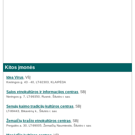
Kitos įmonės
Idea Virus
, VšĮ
Kretingos g. 43 - 40, LT-92303, KLAIPĖDA
Salos etnokultūros ir informacijos centras
, SBĮ
Neringos g. 7, LT-99350, Rusnė, Šilutės r. sav.
Senųjų kaimo tradicijų kultūros centras
, SBĮ
LT-99443, Bikavėnų k., Šilutės r. sav.
Žemaičių krašto etnokultūros centras
, SBĮ
Pergalės a. 30, LT-99005, Žemaičių Naumiestis, Šilutės r. sav.