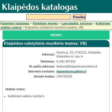
Klaipėdos katalogas
>
Klaipėdos įmonės
>
Laisvalaikis, turizmas
>
Kultūrinės
veiklos centrai
> Klaipėdos valstybinis muzikinis teatras, VBĮ
MENIU
Klaipėdos valstybinis muzikinis teatras, VBĮ
Danės g. 19, LT-92111, Klaipėda,
Adresas:
Klaipėdos m. sav.
Telefonas:
8 (46) 397402
El. pašto adresas:
teatras
@klaipedosmuzikinis.lt
Interneto svetainė:
klaipedosmuzikinis.lt
Įmonės kodas:
190755028
Veiklos sritys:
Kultūrinės veiklos centrai