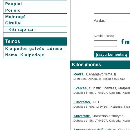
Paupiai
Poilsio
Melnragė
Vardas:
Giruliai
- Kiti rajonai -
Įveskite kodą
Temos
Klaipėdos gatvės, adresai
Namai Klaipėdoje
Kitos įmonės
Redra
, J. Ananjevo firma, IĮ
LT-96325, Dirvupių k., Klaipėdos r. sav.
Evelkas
, autostiklų centras, Klaipėd
Dubysos g. 58, LT-94107, Klaipėda, Klaip
Euroratas
, UAB
Dubysos g. 60a, LT-94107, Klaipėda, Klai
Autotrade
, Klaipėdos atstovybė
Dubysos g. 58, LT-94107, Klaipėda, Klaip