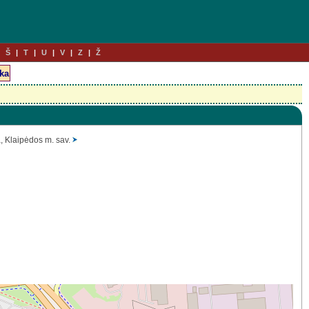
Š
T
U
V
Z
Ž
, Klaipėdos m. sav.