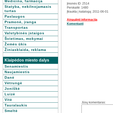
Medicina, farmacija
Įmonės ID: 2514
Statyba, nekilnojamasis
Perskaitė: 1480
turtas
Įtraukta į katalogą: 2011-06-01
Paslaugos
Atnaujinti informaciją
Pramonė, įranga
Komentuoti
Transportas
Valstybinės įstaigos
Švietimas, mokymai
Žemės ūkis
Žiniasklaida, reklama
Klaipėdos miesto dalys
Senamiestis
Naujamiestis
Danė
Vėtrungė
Joniškė
Luizė
Vitė
Jūsų komentaras:
Tauralaukis
Smeltė