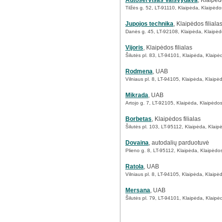
Autoservisas Vaišvydava
, Klaipė
Tilžės g. 52, LT-91110, Klaipėda, Klaipėdo
Jupojos technika
, Klaipėdos filiala
Danės g. 45, LT-92108, Klaipėda, Klaipėd
Vijoris
, Klaipėdos filialas
Šilutės pl. 83, LT-94101, Klaipėda, Klaipė
Rodmena
, UAB
Vilniaus pl. 8, LT-94105, Klaipėda, Klaipė
Mikrada
, UAB
Artojo g. 7, LT-92105, Klaipėda, Klaipėdos
Borbetas
, Klaipėdos filialas
Šilutės pl. 103, LT-95112, Klaipėda, Klaip
Dovaina
, autodalių parduotuvė
Plieno g. 8, LT-95112, Klaipėda, Klaipėdos
Ratola
, UAB
Vilniaus pl. 8, LT-94105, Klaipėda, Klaipė
Mersana
, UAB
Šilutės pl. 79, LT-94101, Klaipėda, Klaipė