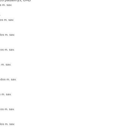
dos padalinys, UAB
s m. sav.
s
os m. sav.
dos m. sav.
dos m. sav.
 m. sav.
ėdos m. sav.
 m. sav.
dos m. sav.
dos m. sav.