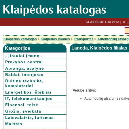
KLAIPĖDOS GATVĖS:
A
Klaipėdos katalogas
>
Klaipėdos įmonės
>
Transportas
>
Automobilių atsargi
Laneda, Klaipėdos filialas
Kategorijos
- Įtraukti įmonę -
Prekybos centrai
Apranga, avalynė
Baldai, interjeras
Buitinė technika,
kompiuteriai
Veiklos sritys:
Energetikos ištekliai
IT, telekomunikacijos
Automobilių atsarginės dalys
Finansai, teisė
Grožis, sveikata
Laisvalaikis, turizmas
Maistas