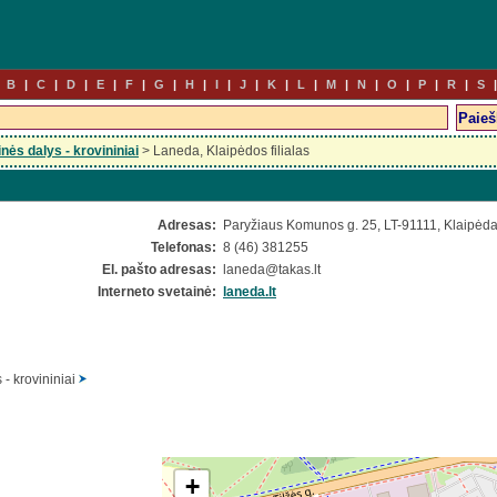
B
C
D
E
F
G
H
I
J
K
L
M
N
O
P
R
S
nės dalys - krovininiai
> Laneda, Klaipėdos filialas
Adresas:
Paryžiaus Komunos g. 25, LT-91111, Klaipėda
Telefonas:
8 (46) 381255
El. pašto adresas:
laneda
@takas.lt
Interneto svetainė:
laneda.lt
 - krovininiai
+