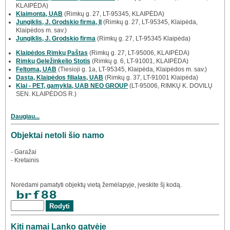
KLAIPĖDA)
Klaimonta, UAB
(Rimkų g. 27, LT-95345, KLAIPĖDA)
Jungiklis, J. Grodskio firma, IĮ
(Rimkų g. 27, LT-95345, Klaipėda,
Klaipėdos m. sav.)
Jungiklis, J. Grodskio firma
(Rimkų g. 27, LT-95345 Klaipėda)
Klaipėdos Rimkų Paštas
(Rimkų g. 27, LT-95006, KLAIPĖDA)
Rimkų Geležinkelio Stotis
(Rimkų g. 6, LT-91001, KLAIPĖDA)
Feltoma, UAB
(Tiesioji g. 1a, LT-95345, Klaipėda, Klaipėdos m. sav.)
Dasta, Klaipėdos filialas, UAB
(Rimkų g. 37, LT-91001 Klaipėda)
Klai - PET, gamykla, UAB NEO GROUP
(LT-95006, RIMKŲ K. DOVILŲ
SEN. KLAIPĖDOS R.)
Daugiau...
Objektai netoli šio namo
- Garažai
- Kretainis
Norėdami pamatyti objektų vietą žemėlapyje, įveskite šį kodą.
Kiti namai Lanko gatvėje