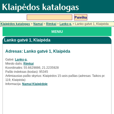
Klaipėdos katalogas
>
Namai
>
Rimkai
>
Lanko g.
> Lanko gatvė 1, Klaipėda
MENIU
Lanko gatvė 1, Klaipėda
Adresas: Lanko gatvė 1, Klaipėda
Gatvė:
Lanko g.
Miesto dalis:
Rimkai
Koordinatės: 55.6629886, 21.2235928
Pašto indeksas (kodas): 95345
Artimiausias pašto skyrius: Klaipėdos 15-asis paštas (adresas: Taikos pr.
119, Klaipėda)
Informacija:
Namai Klaipėdoje