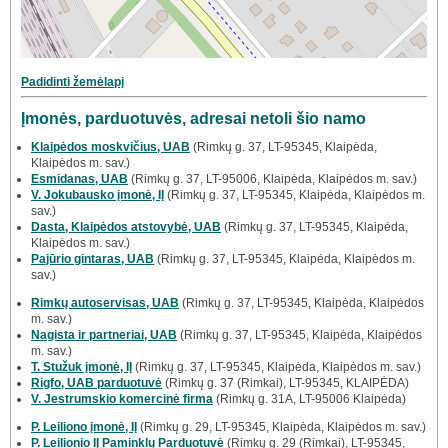
Padidinti žemėlapį
Įmonės, parduotuvės, adresai netoli šio namo
Klaipėdos moskvičius, UAB
(Rimkų g. 37, LT-95345, Klaipėda,
Klaipėdos m. sav.)
Esmidanas, UAB
(Rimkų g. 37, LT-95006, Klaipėda, Klaipėdos m. sav.)
V. Jokubausko įmonė, IĮ
(Rimkų g. 37, LT-95345, Klaipėda, Klaipėdos m.
sav.)
Dasta, Klaipėdos atstovybė, UAB
(Rimkų g. 37, LT-95345, Klaipėda,
Klaipėdos m. sav.)
Pajūrio gintaras, UAB
(Rimkų g. 37, LT-95345, Klaipėda, Klaipėdos m.
sav.)
Rimkų autoservisas, UAB
(Rimkų g. 37, LT-95345, Klaipėda, Klaipėdos
m. sav.)
Nagista ir partneriai, UAB
(Rimkų g. 37, LT-95345, Klaipėda, Klaipėdos
m. sav.)
T. Stužuk įmonė, IĮ
(Rimkų g. 37, LT-95345, Klaipėda, Klaipėdos m. sav.)
Rigfo, UAB parduotuvė
(Rimkų g. 37 (Rimkai), LT-95345, KLAIPĖDA)
V. Jestrumskio komercinė firma
(Rimkų g. 31A, LT-95006 Klaipėda)
P. Leiliono įmonė, IĮ
(Rimkų g. 29, LT-95345, Klaipėda, Klaipėdos m. sav.)
P. Leilionio IĮ Paminklų Parduotuvė
(Rimkų g. 29 (Rimkai), LT-95345,