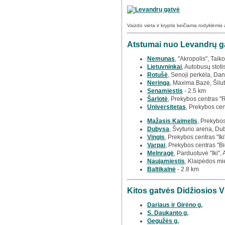
Vaizdo vieta ir kryptis keičiama rodyklėmis
Atstumai nuo Levandrų gat
Nemunas
, "Akropolis", Taik
Lietuvninkai
, Autobusų stoti
Rotušė
, Senoji perkėla, Dan
Neringa
, Maxima Bazė, Šilut
Senamiestis
- 2.5 km
Šarlotė
, Prekybos centras "
Universitetas
, Prekybos cen
Mažasis Kaimelis
, Prekybos
Dubysa
, Švyturio arena, Du
Vingis
, Prekybos centras "Iki
Varpai
, Prekybos centras "Bi
Melnragė
, Parduotuvė "Iki",
Naujamiestis
, Klaipėdos mi
Baltikalnė
- 2.8 km
Kitos gatvės Didžiosios V
Dariaus ir Girėno g.
S. Daukanto g.
Gegužės g.