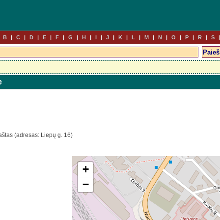
B
C
D
E
F
G
H
I
J
K
L
M
N
O
P
R
S
e
aštas (adresas: Liepų g. 16)
+
−