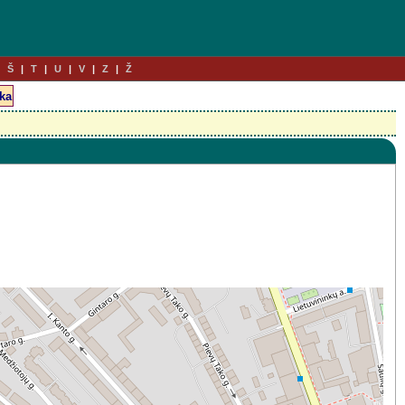
Š
T
U
V
Z
Ž