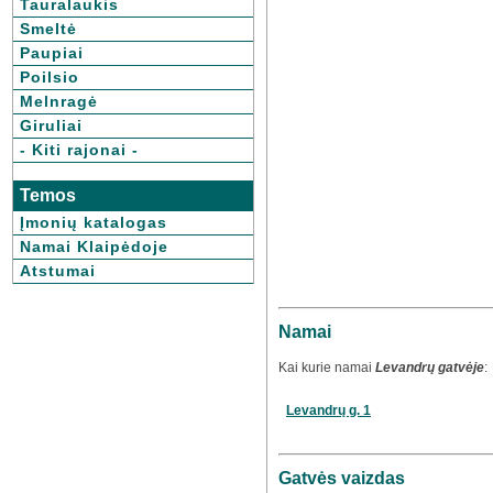
Tauralaukis
Smeltė
Paupiai
Poilsio
Melnragė
Giruliai
- Kiti rajonai -
Temos
Įmonių katalogas
Namai Klaipėdoje
Atstumai
Namai
Kai kurie namai
Levandrų gatvėje
:
Levandrų g. 1
Gatvės vaizdas