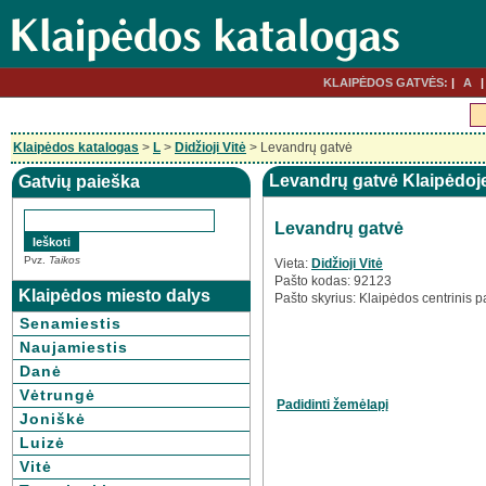
KLAIPĖDOS GATVĖS:
A
Klaipėdos katalogas
>
L
>
Didžioji Vitė
> Levandrų gatvė
Levandrų gatvė Klaipėdoj
Gatvių paieška
Levandrų gatvė
Pvz.
Taikos
Vieta:
Didžioji Vitė
Pašto kodas: 92123
Klaipėdos miesto dalys
Pašto skyrius: Klaipėdos centrinis p
Senamiestis
Naujamiestis
Danė
Vėtrungė
Padidinti žemėlapį
Joniškė
Luizė
Vitė