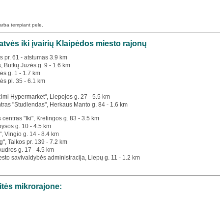
 arba tempiant pele.
vės iki įvairių Klaipėdos miesto rajonų
os pr. 61 - atstumas 3.9 km
s, Butkų Juzės g. 9 - 1.6 km
ės g. 1 - 1.7 km
ės pl. 35 - 6.1 km
Rimi Hypermarket", Liepojos g. 27 - 5.5 km
tras "Studlendas", Herkaus Manto g. 84 - 1.6 km
 centras "Iki", Kretingos g. 83 - 3.5 km
bysos g. 10 - 4.5 km
", Vingio g. 14 - 8.4 km
g", Taikos pr. 139 - 7.2 km
 Audros g. 17 - 4.5 km
esto savivaldybės administracija, Liepų g. 11 - 1.2 km
itės mikrorajone: