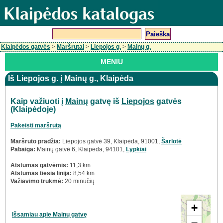
Klaipėdos gatvės
>
Maršrutai
>
Liepojos g.
>
Mainų g.
MENIU
Iš Liepojos g. į Mainų g., Klaipėda
Kaip važiuoti į
Mainų
gatvę iš
Liepojos
gatvės
(Klaipėdoje)
Pakeisti maršrutą
Maršruto pradžia:
Liepojos gatvė 39, Klaipėda, 91001,
Šarlotė
Pabaiga:
Mainų gatvė 6, Klaipėda, 94101,
Lypkiai
Atstumas gatvėmis:
11,3 km
Atstumas tiesia linija:
8,54 km
Važiavimo trukmė:
20 minučių
+
Išsamiau apie Mainų gatvę