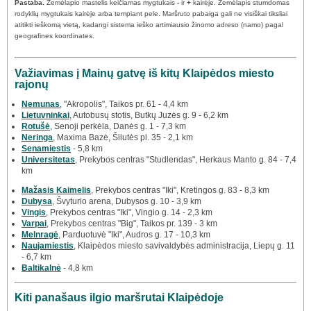
Pastaba.
Žemėlapio mastelis keičiamas mygtukais
-
ir
+
kairėje. Žemėlapis stumdomas
rodyklių mygtukais kairėje arba tempiant pele. Maršruto pabaiga gali ne visiškai tiksliai
atitikti ieškomą vietą, kadangi sistema ieško artimiausio žinomo adreso (namo) pagal
geografines koordinates.
Važiavimas į Mainų gatvę iš kitų Klaipėdos miesto
rajonų
Nemunas
, "Akropolis", Taikos pr. 61 - 4,4 km
Lietuvninkai
, Autobusų stotis, Butkų Juzės g. 9 - 6,2 km
Rotušė
, Senoji perkėla, Danės g. 1 - 7,3 km
Neringa
, Maxima Bazė, Šilutės pl. 35 - 2,1 km
Senamiestis
- 5,8 km
Universitetas
, Prekybos centras "Studlendas", Herkaus Manto g. 84 - 7,4
km
Mažasis Kaimelis
, Prekybos centras "Iki", Kretingos g. 83 - 8,3 km
Dubysa
, Švyturio arena, Dubysos g. 10 - 3,9 km
Vingis
, Prekybos centras "Iki", Vingio g. 14 - 2,3 km
Varpai
, Prekybos centras "Big", Taikos pr. 139 - 3 km
Melnragė
, Parduotuvė "Iki", Audros g. 17 - 10,3 km
Naujamiestis
, Klaipėdos miesto savivaldybės administracija, Liepų g. 11
- 6,7 km
Baltikalnė
- 4,8 km
Kiti panašaus ilgio maršrutai Klaipėdoje