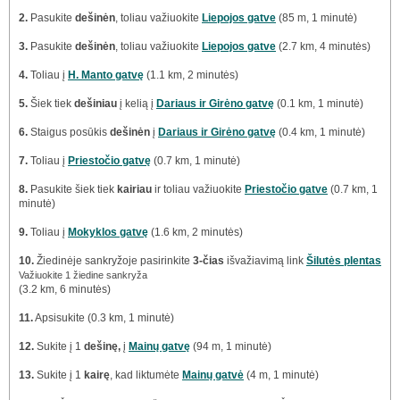
2.
Pasukite
dešinėn
, toliau važiuokite
Liepojos gatve
(85 m, 1 minutė)
3.
Pasukite
dešinėn
, toliau važiuokite
Liepojos gatve
(2.7 km, 4 minutės)
4.
Toliau į
H. Manto gatvę
(1.1 km, 2 minutės)
5.
Šiek tiek
dešiniau
į kelią į
Dariaus ir Girėno gatvę
(0.1 km, 1 minutė)
6.
Staigus posūkis
dešinėn
į
Dariaus ir Girėno gatvę
(0.4 km, 1 minutė)
7.
Toliau į
Priestočio gatvę
(0.7 km, 1 minutė)
8.
Pasukite šiek tiek
kairiau
ir toliau važiuokite
Priestočio gatve
(0.7 km, 1
minutė)
9.
Toliau į
Mokyklos gatvę
(1.6 km, 2 minutės)
10.
Žiedinėje sankryžoje pasirinkite
3-čias
išvažiavimą link
Šilutės plentas
Važiuokite 1 žiedine sankryža
(3.2 km, 6 minutės)
11.
Apsisukite (0.3 km, 1 minutė)
12.
Sukite į 1
dešinę,
į
Mainų gatvę
(94 m, 1 minutė)
13.
Sukite į 1
kairę
, kad liktumėte
Mainų gatvė
(4 m, 1 minutė)