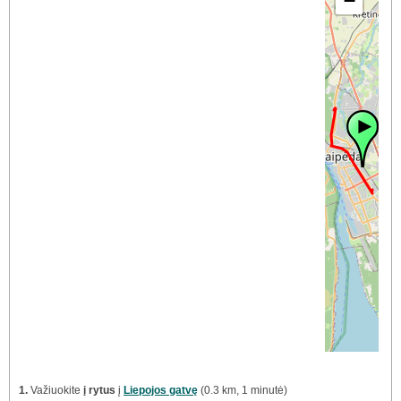
−
1.
Važiuokite
į rytus
į
Liepojos gatvę
(0.3 km, 1 minutė)