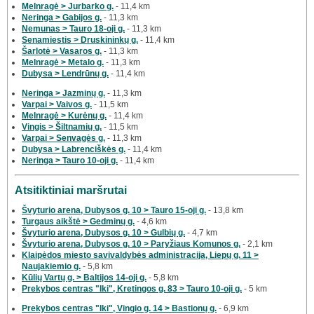
Melnragė > Jurbarko g.
- 11,4 km
Neringa > Gabijos g.
- 11,3 km
Nemunas > Tauro 18-oji g.
- 11,3 km
Senamiestis > Druskininkų g.
- 11,4 km
Šarlotė > Vasaros g.
- 11,3 km
Melnragė > Metalo g.
- 11,3 km
Dubysa > Lendrūnų g.
- 11,4 km
Neringa > Jazminų g.
- 11,3 km
Varpai > Vaivos g.
- 11,5 km
Melnragė > Kurėnų g.
- 11,4 km
Vingis > Šiltnamių g.
- 11,5 km
Varpai > Senvagės g.
- 11,3 km
Dubysa > Labrenciškės g.
- 11,4 km
Neringa > Tauro 10-oji g.
- 11,4 km
Atsitiktiniai maršrutai
Švyturio arena, Dubysos g. 10 > Tauro 15-oji g.
- 13,8 km
Turgaus aikštė > Gedminų g.
- 4,6 km
Švyturio arena, Dubysos g. 10 > Gulbių g.
- 4,7 km
Švyturio arena, Dubysos g. 10 > Paryžiaus Komunos g.
- 2,1 km
Klaipėdos miesto savivaldybės administracija, Liepų g. 11 >
Naujakiemio g.
- 5,8 km
Kūlių Vartų g. > Baltijos 14-oji g.
- 5,8 km
Prekybos centras "Iki", Kretingos g. 83 > Tauro 10-oji g.
- 5 km
Prekybos centras "Iki", Vingio g. 14 > Bastionų g.
- 6,9 km