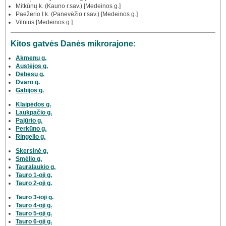
Mitkūnų k. (Kauno r.sav.) [Medeinos g.]
Paežerio I k. (Panevėžio r.sav.) [Medeinos g.]
Vilnius [Medeinos g.]
Kitos gatvės Danės mikrorajone:
Akmenų g.
Austėjos g.
Debesų g.
Dvaro g.
Gabijos g.
Klaipėdos g.
Laukpačio g.
Pajūrio g.
Perkūno g.
Ringelio g.
Skersinė g.
Smėlio g.
Tauralaukio g.
Tauro 1-oji g.
Tauro 2-oji g.
Tauro 3-ioji g.
Tauro 4-oji g.
Tauro 5-oji g.
Tauro 6-oji g.