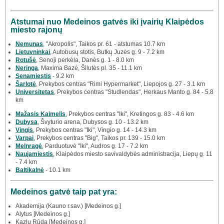
Atstumai nuo Medeinos gatvės iki įvairių Klaipėdos
miesto rajonų
Nemunas
, "Akropolis", Taikos pr. 61 - atstumas 10.7 km
Lietuvninkai
, Autobusų stotis, Butkų Juzės g. 9 - 7.2 km
Rotušė
, Senoji perkėla, Danės g. 1 - 8.0 km
Neringa
, Maxima Bazė, Šilutės pl. 35 - 11.1 km
Senamiestis
- 9.2 km
Šarlotė
, Prekybos centras "Rimi Hypermarket", Liepojos g. 27 - 3.1 km
Universitetas
, Prekybos centras "Studlendas", Herkaus Manto g. 84 - 5.8
km
Mažasis Kaimelis
, Prekybos centras "Iki", Kretingos g. 83 - 4.6 km
Dubysa
, Švyturio arena, Dubysos g. 10 - 13.2 km
Vingis
, Prekybos centras "Iki", Vingio g. 14 - 14.3 km
Varpai
, Prekybos centras "Big", Taikos pr. 139 - 15.0 km
Melnragė
, Parduotuvė "Iki", Audros g. 17 - 7.2 km
Naujamiestis
, Klaipėdos miesto savivaldybės administracija, Liepų g. 11
- 7.4 km
Baltikalnė
- 10.1 km
Medeinos gatvė taip pat yra:
Akademija (Kauno r.sav.) [Medeinos g.]
Alytus [Medeinos g.]
Kazlų Rūda [Medeinos g.]