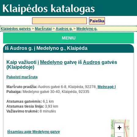
Klaipėdos gatvės
>
Maršrutai
>
Audros g.
>
Medelyno g.
MENIU
Iš Audros g. į Medelyno g., Klaipėda
Kaip važiuoti į
Medelyno
gatvę iš
Audros
gatvės
(Klaipėdoje)
Pakeisti maršrutą
Maršruto pradžia:
Audros gatvė 6-8, Klaipėda, 92278,
Melnragė I
Pabaiga:
Medelyno gatvė 30-40, Klaipėda, 92335
Atstumas gatvėmis:
6,1 km
Atstumas tiesia linija:
3,93 km
Važiavimo trukmė:
8 minutės
+
Išsamiau apie Medelyno gatvę