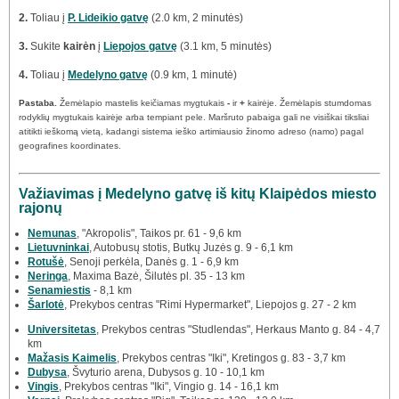
2.
Toliau į
P. Lideikio gatvę
(2.0 km, 2 minutės)
3.
Sukite
kairėn
į
Liepojos gatvę
(3.1 km, 5 minutės)
4.
Toliau į
Medelyno gatvę
(0.9 km, 1 minutė)
Pastaba.
Žemėlapio mastelis keičiamas mygtukais
-
ir
+
kairėje. Žemėlapis stumdomas
rodyklių mygtukais kairėje arba tempiant pele. Maršruto pabaiga gali ne visiškai tiksliai
atitikti ieškomą vietą, kadangi sistema ieško artimiausio žinomo adreso (namo) pagal
geografines koordinates.
Važiavimas į Medelyno gatvę iš kitų Klaipėdos miesto
rajonų
Nemunas
, "Akropolis", Taikos pr. 61 - 9,6 km
Lietuvninkai
, Autobusų stotis, Butkų Juzės g. 9 - 6,1 km
Rotušė
, Senoji perkėla, Danės g. 1 - 6,9 km
Neringa
, Maxima Bazė, Šilutės pl. 35 - 13 km
Senamiestis
- 8,1 km
Šarlotė
, Prekybos centras "Rimi Hypermarket", Liepojos g. 27 - 2 km
Universitetas
, Prekybos centras "Studlendas", Herkaus Manto g. 84 - 4,7
km
Mažasis Kaimelis
, Prekybos centras "Iki", Kretingos g. 83 - 3,7 km
Dubysa
, Švyturio arena, Dubysos g. 10 - 10,1 km
Vingis
, Prekybos centras "Iki", Vingio g. 14 - 16,1 km