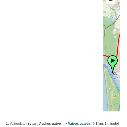
−
1.
Važiuokite
į rytus
į
Audros gatvė
link
Vaivos gatvės
(0.1 km, 1 minutė)