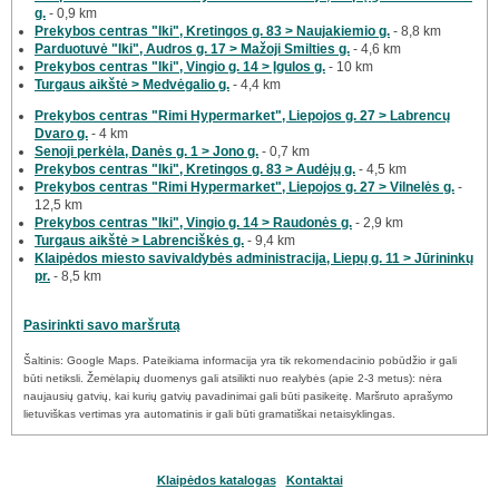
g.
- 0,9 km
Prekybos centras "Iki", Kretingos g. 83 > Naujakiemio g.
- 8,8 km
Parduotuvė "Iki", Audros g. 17 > Mažoji Smilties g.
- 4,6 km
Prekybos centras "Iki", Vingio g. 14 > Įgulos g.
- 10 km
Turgaus aikštė > Medvėgalio g.
- 4,4 km
Prekybos centras "Rimi Hypermarket", Liepojos g. 27 > Labrencų
Dvaro g.
- 4 km
Senoji perkėla, Danės g. 1 > Jono g.
- 0,7 km
Prekybos centras "Iki", Kretingos g. 83 > Audėjų g.
- 4,5 km
Prekybos centras "Rimi Hypermarket", Liepojos g. 27 > Vilnelės g.
-
12,5 km
Prekybos centras "Iki", Vingio g. 14 > Raudonės g.
- 2,9 km
Turgaus aikštė > Labrenciškės g.
- 9,4 km
Klaipėdos miesto savivaldybės administracija, Liepų g. 11 > Jūrininkų
pr.
- 8,5 km
Pasirinkti savo maršrutą
Šaltinis: Google Maps. Pateikiama informacija yra tik rekomendacinio pobūdžio ir gali
būti netiksli. Žemėlapių duomenys gali atsilikti nuo realybės (apie 2-3 metus): nėra
naujausių gatvių, kai kurių gatvių pavadinimai gali būti pasikeitę. Maršruto aprašymo
lietuviškas vertimas yra automatinis ir gali būti gramatiškai netaisyklingas.
Klaipėdos katalogas
Kontaktai