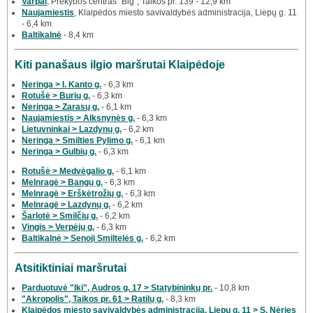
Varpai
, Prekybos centras "Big", Taikos pr. 139 - 12,9 km
Naujamiestis
, Klaipėdos miesto savivaldybės administracija, Liepų g. 11
- 6,4 km
Baltikalnė
- 8,4 km
Kiti panašaus ilgio maršrutai Klaipėdoje
Neringa > I. Kanto g.
- 6,3 km
Rotušė > Burių g.
- 6,3 km
Neringa > Zarasų g.
- 6,1 km
Naujamiestis > Alksnynės g.
- 6,3 km
Lietuvninkai > Lazdynų g.
- 6,2 km
Neringa > Smilties Pylimo g.
- 6,1 km
Neringa > Gulbių g.
- 6,3 km
Rotušė > Medvėgalio g.
- 6,1 km
Melnragė > Bangų g.
- 6,3 km
Melnragė > Erškėtrožių g.
- 6,3 km
Melnragė > Lazdynų g.
- 6,2 km
Šarlotė > Smilčių g.
- 6,2 km
Vingis > Verpėjų g.
- 6,3 km
Baltikalnė > Senoji Smiltelės g.
- 6,2 km
Atsitiktiniai maršrutai
Parduotuvė "Iki", Audros g. 17 > Statybininkų pr.
- 10,8 km
"Akropolis", Taikos pr. 61 > Ratilų g.
- 8,3 km
Klaipėdos miesto savivaldybės administracija, Liepų g. 11 > S. Nėries