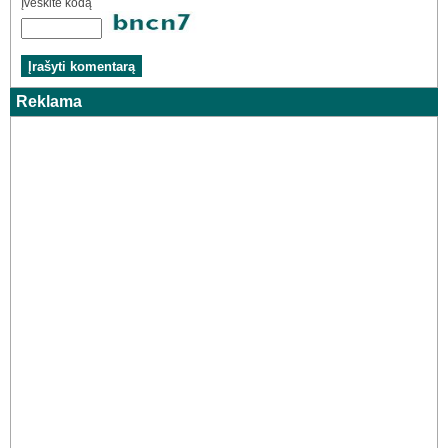
Įveskite kodą
Reklama