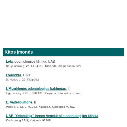
Kitos įmonės
Lela
, odontologijos klinika, UAB
Naujakiemio g. 26, LT-94192, Klaipėda, Klaipėdos m. sav.
Evadenta
, UAB
S. Neries g. 20, Klaipėda
I. Mizgirienės odontologijos kabinetas
, IĮ
Ligoninės g. 7-21, LT-92131, Klaipėda, Klaipėdos m. sav.
E. Vaitelio įmonė
, IĮ
Pilies g. 1-42, LT-91233, Klaipėda, Klaipėdos m. sav.
UAB "Odonticija" Irenos Venckienės odontologijos klinika
Kretingos g.8A-9, Klaipėda,92208