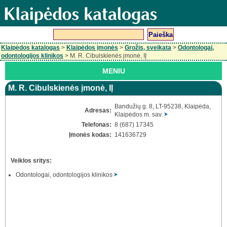
Klaipėdos katalogas
>
Klaipėdos įmonės
>
Grožis, sveikata
>
Odontologai,
odontologijos klinikos
> M. R. Cibulskienės įmonė, IĮ
MENIU
M. R. Cibulskienės įmonė, IĮ
Bandužių g. 8, LT-95238, Klaipėda,
Adresas:
Klaipėdos m. sav.
Telefonas:
8 (687) 17345
Įmonės kodas:
141636729
Veiklos sritys:
Odontologai, odontologijos klinikos