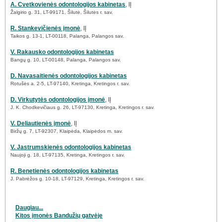
A. Cvetkovienės odontologijos kabinetas
, IĮ
Žalgirio g. 31, LT-99171, Šilutė, Šilutės r. sav.
R. Stankevičienės įmonė
, IĮ
Taikos g. 13-1, LT-00118, Palanga, Palangos sav.
V. Rakausko odontologijos kabinetas
Bangų g. 10, LT-00148, Palanga, Palangos sav.
D. Navasaitienės odontologijos kabinetas
Rotušės a. 2-5, LT-97140, Kretinga, Kretingos r. sav.
D. Virkutytės odontologijos įmonė
, IĮ
J. K. Chodkevičiaus g. 26, LT-97130, Kretinga, Kretingos r. sav.
V. Deliautienės įmonė
, IĮ
Biržų g. 7, LT-92307, Klaipėda, Klaipėdos m. sav.
V. Jastrumskienės odontologijos kabinetas
Naujoji g. 18, LT-97135, Kretinga, Kretingos r. sav.
R. Benetienės odontologijos kabinetas
J. Pabrėžos g. 10-18, LT-97129, Kretinga, Kretingos r. sav.
Daugiau...
Kitos įmonės Bandužių gatvėje