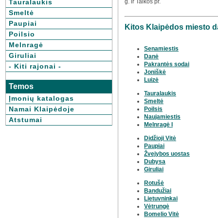
g. ir Taikos pr.
Tauralaukis
Smeltė
Paupiai
Kitos Klaipėdos miesto d
Poilsio
Melnragė
Senamiestis
Giruliai
Danė
Pakrantės sodai
- Kiti rajonai -
Joniškė
Luizė
Temos
Tauralaukis
Įmonių katalogas
Smeltė
Namai Klaipėdoje
Poilsis
Naujamiestis
Atstumai
Melnragė I
Didžioji Vitė
Paupiai
Žvejybos uostas
Dubysa
Giruliai
Rotušė
Bandužiai
Lietuvninkai
Vėtrungė
Bomelio Vitė