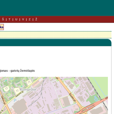
Š
T
U
V
Z
Ž
onas - gatvių žemėlapis