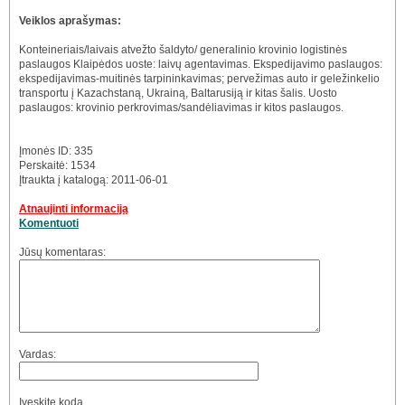
Veiklos aprašymas:
Konteineriais/laivais atvežto šaldyto/ generalinio krovinio logistinės
paslaugos Klaipėdos uoste: laivų agentavimas. Ekspedijavimo paslaugos:
ekspedijavimas-muitinės tarpininkavimas; pervežimas auto ir geležinkelio
transportu į Kazachstaną, Ukrainą, Baltarusiją ir kitas šalis. Uosto
paslaugos: krovinio perkrovimas/sandėliavimas ir kitos paslaugos.
Įmonės ID: 335
Perskaitė: 1534
Įtraukta į katalogą: 2011-06-01
Atnaujinti informaciją
Komentuoti
Jūsų komentaras:
Vardas:
Įveskite kodą