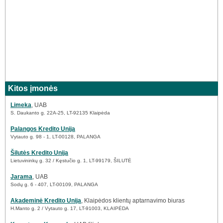
Kitos įmonės
Limeka
, UAB
S. Daukanto g. 22A-25, LT-92135 Klaipėda
Palangos Kredito Unija
Vytauto g. 98 - 1, LT-00128, PALANGA
Šilutės Kredito Unija
Lietuvininkų g. 32 / Kęstučio g. 1, LT-99179, ŠILUTĖ
Jarama
, UAB
Sodų g. 6 - 407, LT-00109, PALANGA
Akademinė Kredito Unija
, Klaipėdos klientų aptarnavimo biuras
H.Manto g. 2 / Vytauto g. 17, LT-91003, KLAIPĖDA