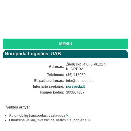
MENIU
Norspeda Logistics, UAB
Žiedų skg. 4 B, LT-91227,
Adresas:
KLAIPĖDA
Telefonas:
(46) 416060
El. pašto adresas:
info
@norspeda.lt
Interneto svetainė:
norspeda.lt
Įmonės kodas:
300867887
Veiklos sritys:
Automobilių transportas, paslaugos
Finansinė veikla, investicijos, vertybiniai popieriai