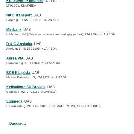
Kraustymo Komanda
, UAB filialas
LT-91001, KLAIPĖDA
NKG Transport
, UAB
Danės g. 31-55, LT-92108, KLAIPĖDA
Minibank
, UAB
H.Manto g. 84 (Klaipėdos mokslo ir technologijų parkas), LT-92294, KLAIPĖDA
D & G Apskaita
, UAB
Artojų g. 3 - 5, LT-92105, KLAIPĖDA
Aurea VIA
, UAB
Pramonės g. 10, LT-94102, KLAIPĖDA
BCE Klaipėda
, UAB
Mažojo Kaimelio g. 5, LT-92328, KLAIPĖDA
Keliaukime SU Broliais
, UAB
Giraitės g. 92, LT-93162, KLAIPĖDA
Eugmeda
, UAB
S.Daukanto g. 2H, LT-98302, LENKIMAI LENKIMŲ SEN. SKUODO R.
Daugiau...