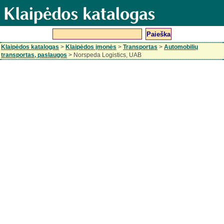
Klaipėdos katalogas
>
Klaipėdos įmonės
>
Transportas
>
Automobilių
transportas, paslaugos
> Norspeda Logistics, UAB