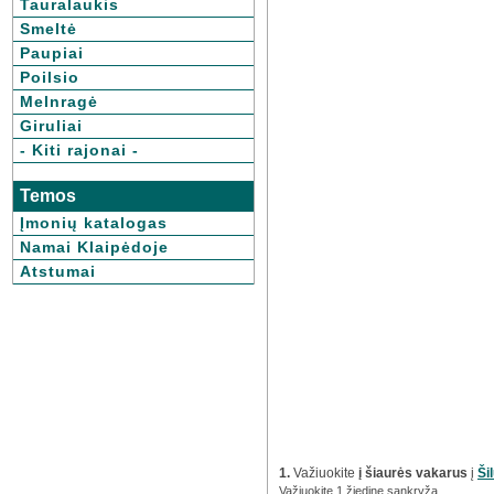
Tauralaukis
Smeltė
Paupiai
Poilsio
Melnragė
Giruliai
- Kiti rajonai -
Temos
Įmonių katalogas
Namai Klaipėdoje
Atstumai
1.
Važiuokite
į šiaurės vakarus
į
Ši
Važiuokite 1 žiedine sankryža