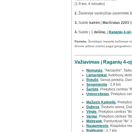
(1.9 km, 4 minutės)
2.
Žiedinėje sankryžoje pasirinkite
1
3.
Sukite
kairėn
į
Maršrutas 2203
(
4.
Sukite į 1
dešinę,
į
Raganių 4-oji
Pastaba.
Žemėlapio mastelis keičiamas m
žinomo adreso (namo) pagal geografines 
Važiavimas į Raganių 4-oj
Nemunas
, "Akropolis", Taiko
Lietuvninkai
, Autobusų stoti
Rotušė
, Senoji perkėla, Dan
Senamiestis
- 2,9 km
Šarlotė
, Prekybos centras "
Universitetas
, Prekybos cen
Mažasis Kaimelis
, Prekybos
Dubysa
, Švyturio arena, Du
Vingis
, Prekybos centras "Iki
Varpai
, Prekybos centras "Bi
Melnragė
, Parduotuvė "Iki",
Naujamiestis
, Klaipėdos mi
Baltikalnė
- 2,7 km