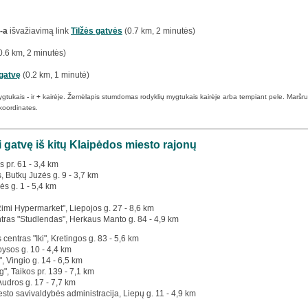
-a
išvažiavimą link
Tilžės gatvės
(0.7 km, 2 minutės)
0.6 km, 2 minutės)
 gatvę
(0.2 km, 1 minutė)
ygtukais
-
ir
+
kairėje. Žemėlapis stumdomas rodyklių mygtukais kairėje arba tempiant pele. Maršruto p
koordinates.
i gatvę iš kitų Klaipėdos miesto rajonų
s pr. 61 - 3,4 km
s, Butkų Juzės g. 9 - 3,7 km
ės g. 1 - 5,4 km
Rimi Hypermarket", Liepojos g. 27 - 8,6 km
tras "Studlendas", Herkaus Manto g. 84 - 4,9 km
 centras "Iki", Kretingos g. 83 - 5,6 km
bysos g. 10 - 4,4 km
", Vingio g. 14 - 6,5 km
g", Taikos pr. 139 - 7,1 km
 Audros g. 17 - 7,7 km
esto savivaldybės administracija, Liepų g. 11 - 4,9 km