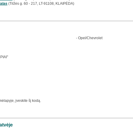
ialas
(Tilžės g. 60 - 217, LT-91108, KLAIPĖDA)
- Opel/Chevrolet
PIAI"
ėlapyje, įveskite šį kodą.
atvėje