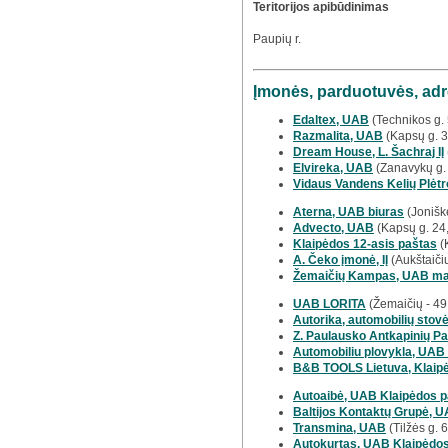
Teritorijos apibūdinimas
Paupių r.
Įmonės, parduotuvės, adr
Edaltex, UAB
(Technikos g. 
Razmalita, UAB
(Kapsų g. 
Dream House, L. Šachraj IĮ
Elvireka, UAB
(Zanavykų g. 
Vidaus Vandens Kelių Plėt
Aterna, UAB biuras
(Jonišk
Advecto, UAB
(Kapsų g. 24
Klaipėdos 12-asis paštas
(K
A. Čeko įmonė, IĮ
(Aukštaičių
Žemaičių Kampas, UAB mai
UAB LORITA
(Žemaičių - 49
Autorika, automobilių stov
Z. Paulausko Antkapinių P
Automobiliu plovykla, UAB
B&B TOOLS Lietuva, Klaipė
Autoaibė, UAB Klaipėdos 
Baltijos Kontaktų Grupė, UA
Transmina, UAB
(Tilžės g.
Autokurtas, UAB Klaipėdos 