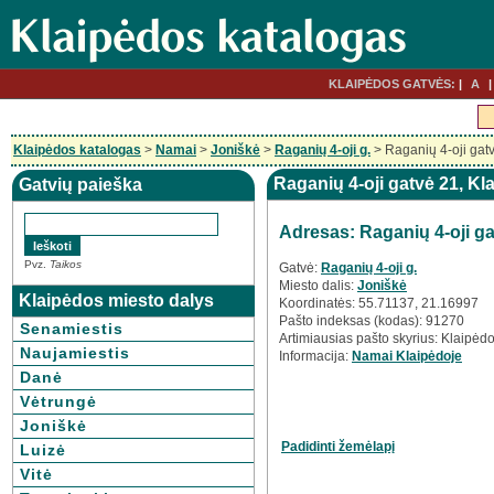
KLAIPĖDOS GATVĖS:
A
Klaipėdos katalogas
>
Namai
>
Joniškė
>
Raganių 4-oji g.
> Raganių 4-oji gat
Raganių 4-oji gatvė 21, Kl
Gatvių paieška
Adresas: Raganių 4-oji ga
Pvz.
Taikos
Gatvė:
Raganių 4-oji g.
Miesto dalis:
Joniškė
Klaipėdos miesto dalys
Koordinatės: 55.71137, 21.16997
Pašto indeksas (kodas): 91270
Senamiestis
Artimiausias pašto skyrius: Klaipėdo
Naujamiestis
Informacija:
Namai Klaipėdoje
Danė
Vėtrungė
Joniškė
Padidinti žemėlapį
Luizė
Vitė