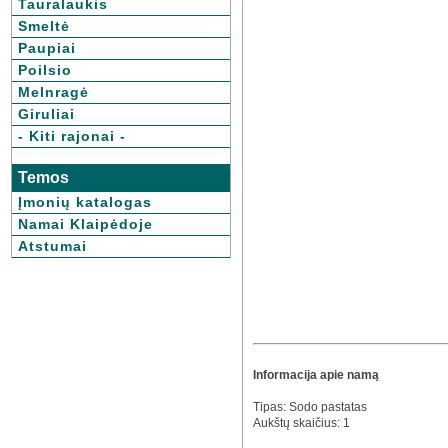
Tauralaukis
Smeltė
Paupiai
Poilsio
Melnragė
Giruliai
- Kiti rajonai -
Temos
Įmonių katalogas
Namai Klaipėdoje
Atstumai
Informacija apie namą
Tipas: Sodo pastatas
Aukštų skaičius: 1