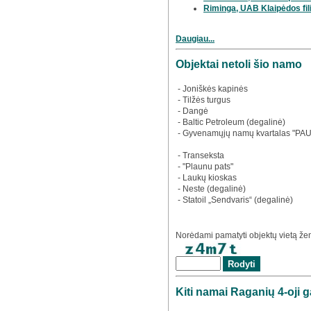
Riminga, UAB Klaipėdos fil
Daugiau...
Objektai netoli šio namo
- Joniškės kapinės
- Tilžės turgus
- Dangė
- Baltic Petroleum (degalinė)
- Gyvenamųjų namų kvartalas "PAU
- Transeksta
- "Plaunu pats"
- Laukų kioskas
- Neste (degalinė)
- Statoil „Sendvaris“ (degalinė)
Norėdami pamatyti objektų vietą žem
Kiti namai Raganių 4-oji g