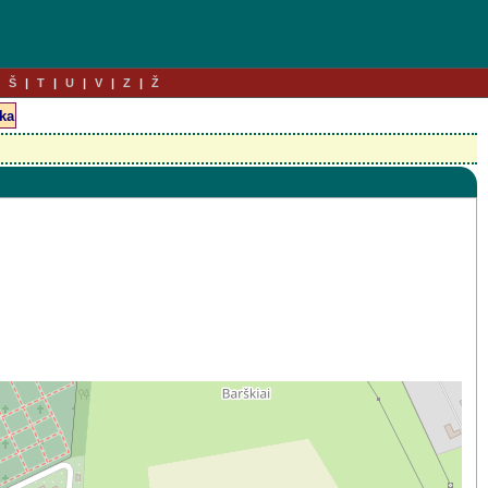
Š
T
U
V
Z
Ž