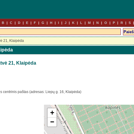
B
C
D
E
F
G
H
I
J
K
L
M
N
O
P
R
S
vė 21, Klaipėda
aipėda
tvė 21, Klaipėda
s centrinis paštas (adresas: Liepų g. 16, Klaipėda)
+
−