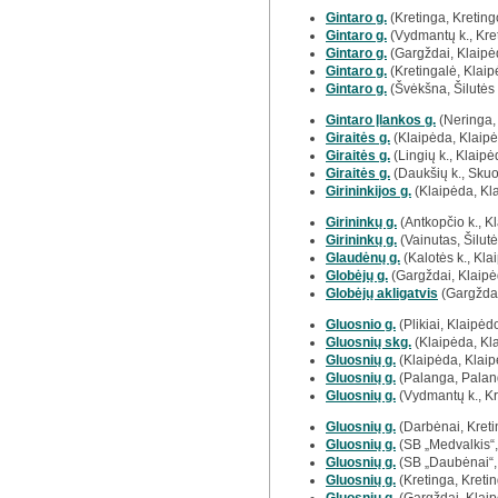
Gintaro g.
(Kretinga, Kretingo
Gintaro g.
(Vydmantų k., Kret
Gintaro g.
(Gargždai, Klaipėd
Gintaro g.
(Kretingalė, Klaip
Gintaro g.
(Švėkšna, Šilutės r
Gintaro Įlankos g.
(Neringa,
Giraitės g.
(Klaipėda, Klaipė
Giraitės g.
(Lingių k., Klaipėd
Giraitės g.
(Daukšių k., Skuo
Girininkijos g.
(Klaipėda, Kl
Girininkų g.
(Antkopčio k., Kl
Girininkų g.
(Vainutas, Šilutės
Glaudėnų g.
(Kalotės k., Klai
Globėjų g.
(Gargždai, Klaipėd
Globėjų akligatvis
(Gargždai
Gluosnio g.
(Plikiai, Klaipėdo
Gluosnių skg.
(Klaipėda, Kl
Gluosnių g.
(Klaipėda, Klaip
Gluosnių g.
(Palanga, Palan
Gluosnių g.
(Vydmantų k., Kre
Gluosnių g.
(Darbėnai, Kretin
Gluosnių g.
(SB „Medvalkis“, 
Gluosnių g.
(SB „Daubėnai“, 
Gluosnių g.
(Kretinga, Kretin