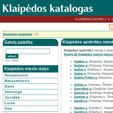
KLAIPĖDOS GATVĖS:
A
Klaipėdos katalogas
> G
Klaipėdos apskrities miest
Gatvių paieška
Klaipėdos apskrities
miestų ir viet
Rodyti tik Klaipėdos miesto gatve
Pvz.
Taikos
Gabijos g.
(Klaipėda, Klaipė
Gabijos g.
(Palanga, Palango
Klaipėdos miesto dalys
Galčių g.
(Kiškėnų k., Klaipėd
Galinė g.
(Klaipėda, Klaipėd
Senamiestis
Galinio Pylimo g.
(Klaipėda,
Naujamiestis
Galnės g.
(Vainutas, Šilutės r
Danė
Gamyklos g.
(Gargždai, Klai
Vėtrungė
Gamtos g.
(Kretinga, Kreting
Gamtos g.
(Pagrynių k., Šilut
Joniškė
Gandrų g.
(Palanga, Palango
Luizė
Gandrų g.
(Kalotės k., Klaipė
Vitė
Gandrų g.
(Ežaičių k., Klaipė