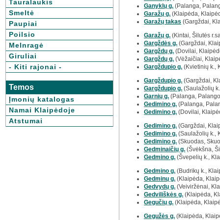
Tauralaukis
Ganyklų g.
(Palanga, Palang
Smeltė
Garažų g.
(Klaipėda, Klaipė
Garažų takas
(Gargždai, Kla
Paupiai
Poilsio
Garažų g.
(Kintai, Šilutės r.sa
Gargždės g.
(Gargždai, Klaip
Melnragė
Gargždų g.
(Dovilai, Klaipėdo
Giruliai
Gargždų g.
(Vėžaičiai, Klaip
- Kiti rajonai -
Gargždupio g.
(Kvietinių k., 
Gargždupio g.
(Gargždai, Kla
Temos
Gargždupio g.
(Saulažolių k.
Garnių g.
(Palanga, Palango
Įmonių katalogas
Gedimino g.
(Palanga, Palan
Namai Klaipėdoje
Gedimino g.
(Dovilai, Klaipė
Atstumai
Gedimino g.
(Gargždai, Klaip
Gedimino g.
(Saulažolių k., 
Gedimino g.
(Skuodas, Skuod
Gedminaičių g.
(Švėkšna, Šil
Gedmino g.
(Švepelių k., Kla
Gedmino g.
(Budrikų k., Klai
Gedminų g.
(Klaipėda, Klaip
Gedvydų g.
(Veiviržėnai, Kla
Gedviliškės g.
(Klaipėda, Kl
Gegučių g.
(Klaipėda, Klaip
Gegužės g.
(Klaipėda, Klaip