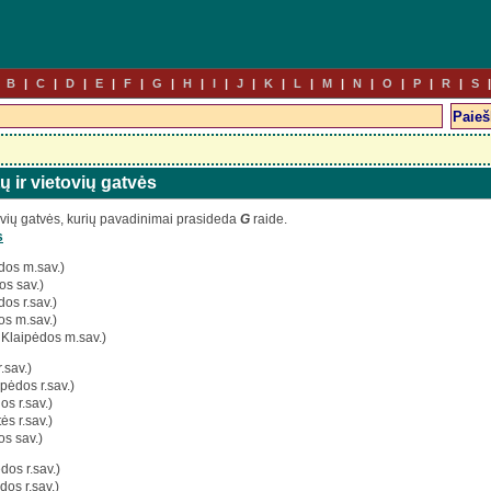
B
C
D
E
F
G
H
I
J
K
L
M
N
O
P
R
S
ų ir vietovių gatvės
ovių gatvės, kurių pavadinimai prasideda
G
raide.
s
dos m.sav.)
s sav.)
os r.sav.)
os m.sav.)
 Klaipėdos m.sav.)
.sav.)
pėdos r.sav.)
os r.sav.)
ės r.sav.)
s sav.)
dos r.sav.)
dos r.sav.)