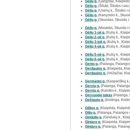
Gėlių g.
(Gargždai, Klaipėdos
Gėlių g.
(Šilutė, Šilutės r.sav.
Gėlių g.
(Usėnų k., Šilutės r.s
Gėlių g.
(Kanyzelio k., Skuodo
Gėlių g.
(Skuodas, Skuodo r.
Gėlių g.
(Mosėdis, Skuodo r.s
Gėlių 1-oji g.
(Kulių k., Klaip
Gėlių 2-oji g.
(Kulių k., Klaip
Gėlių 3-ioji g.
(Kulių k., Klaip
Gėlių 4-oji g.
(Kulių k., Klaip
Gėlių 5-oji g.
(Kulių k., Klaip
Gėlių 6-oji g.
(Kulių k., Klaip
Genio g.
(Palanga, Palangos
Gerdaujos g.
(Klaipėda, Kla
Gerdaujos g.
(Vėžaičiai, Kla
Germanto g.
(Kaspariškių k.,
Gervių g.
(Palanga, Palango
Gervių g.
(Kalotės k., Klaipėd
Gervuogių takas
(Palanga, 
Geštautų g.
(Kretinga, Kretin
Gilijos g.
(Klaipėda, Klaipėd
Gilių g.
(Palanga, Palangos s
Gindulių g.
(Gindulių k., Klai
Gintaro g.
(Klaipėda, Klaipė
Gintaro g.
(Palanga, Palango