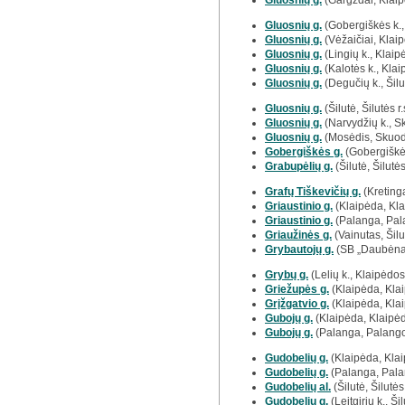
Gluosnių g.
(Gargždai, Klaip
Gluosnių g.
(Gobergiškės k., 
Gluosnių g.
(Vėžaičiai, Klaip
Gluosnių g.
(Lingių k., Klaipė
Gluosnių g.
(Kalotės k., Klai
Gluosnių g.
(Degučių k., Šilut
Gluosnių g.
(Šilutė, Šilutės r.
Gluosnių g.
(Narvydžių k., Sk
Gluosnių g.
(Mosėdis, Skuodo
Gobergiškės g.
(Gobergiškės
Grabupėlių g.
(Šilutė, Šilutės
Grafų Tiškevičių g.
(Kretinga
Griaustinio g.
(Klaipėda, Kla
Griaustinio g.
(Palanga, Pal
Griaužinės g.
(Vainutas, Šilut
Grybautojų g.
(SB „Daubėnai“
Grybų g.
(Lelių k., Klaipėdos 
Griežupės g.
(Klaipėda, Kla
Grįžgatvio g.
(Klaipėda, Kla
Gubojų g.
(Klaipėda, Klaipėd
Gubojų g.
(Palanga, Palango
Gudobelių g.
(Klaipėda, Klai
Gudobelių g.
(Palanga, Pala
Gudobelių al.
(Šilutė, Šilutės 
Gudobelių g.
(Leitgirių k., Šil