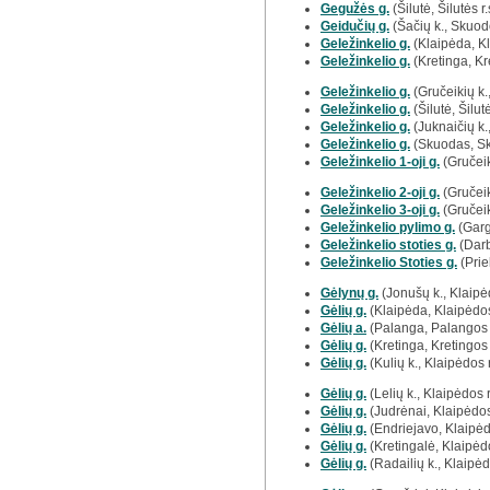
Gegužės g.
(Šilutė, Šilutės r.
Geidučių g.
(Šačių k., Skuodo
Geležinkelio g.
(Klaipėda, K
Geležinkelio g.
(Kretinga, Kre
Geležinkelio g.
(Gručeikių k.,
Geležinkelio g.
(Šilutė, Šilutė
Geležinkelio g.
(Juknaičių k.,
Geležinkelio g.
(Skuodas, Sk
Geležinkelio 1-oji g.
(Gručeik
Geležinkelio 2-oji g.
(Gručeik
Geležinkelio 3-oji g.
(Gručeik
Geležinkelio pylimo g.
(Garg
Geležinkelio stoties g.
(Darb
Geležinkelio Stoties g.
(Prie
Gėlynų g.
(Jonušų k., Klaipėd
Gėlių g.
(Klaipėda, Klaipėdos
Gėlių a.
(Palanga, Palangos 
Gėlių g.
(Kretinga, Kretingos 
Gėlių g.
(Kulių k., Klaipėdos r
Gėlių g.
(Lelių k., Klaipėdos r
Gėlių g.
(Judrėnai, Klaipėdos 
Gėlių g.
(Endriejavo, Klaipėdo
Gėlių g.
(Kretingalė, Klaipėdo
Gėlių g.
(Radailių k., Klaipėd