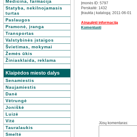
Medicina, farmacija
Įmonės ID: 5797
Statyba, nekilnojamasis
Perskaitė: 1432
turtas
Įtraukta į katalogą: 2011-06-01
Paslaugos
Atnaujinti informaciją
Pramonė, įranga
Komentuoti
Transportas
Valstybinės įstaigos
Švietimas, mokymai
Žemės ūkis
Žiniasklaida, reklama
Klaipėdos miesto dalys
Senamiestis
Naujamiestis
Danė
Vėtrungė
Joniškė
Luizė
Vitė
Jūsų komentaras:
Tauralaukis
Smeltė