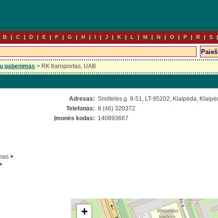
B
C
D
E
F
G
H
I
J
K
L
M
N
O
P
R
S
nių gabenimas
> RK transportas, UAB
Adresas:
Smiltelės g. 9-51, LT-95202, Klaipėda, Klaipė
Telefonas:
8 (46) 320372
Įmonės kodas:
140893667
imas
+