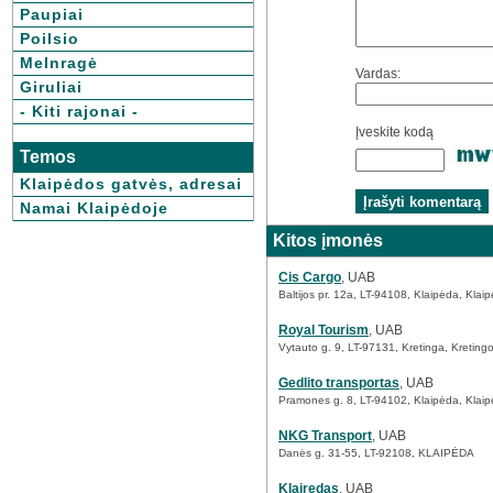
Paupiai
Poilsio
Melnragė
Vardas:
Giruliai
- Kiti rajonai -
Įveskite kodą
Temos
Klaipėdos gatvės, adresai
Namai Klaipėdoje
Kitos įmonės
Cis Cargo
, UAB
Baltijos pr. 12a, LT-94108, Klaipėda, Klai
Royal Tourism
, UAB
Vytauto g. 9, LT-97131, Kretinga, Kretingos
Gedlito transportas
, UAB
Pramones g. 8, LT-94102, Klaipėda, Klaipėd
NKG Transport
, UAB
Danės g. 31-55, LT-92108, KLAIPĖDA
Klairedas
, UAB