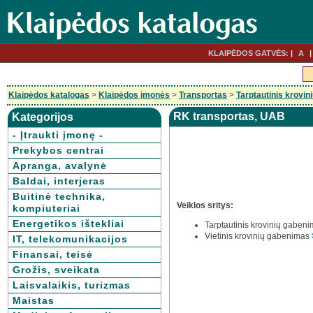
KLAIPĖDOS GATVĖS:
A
Klaipėdos katalogas
>
Klaipėdos įmonės
>
Transportas
>
Tarptautinis krovi
RK transportas, UAB
Kategorijos
- Įtraukti įmonę -
Prekybos centrai
Apranga, avalynė
Baldai, interjeras
Buitinė technika,
Veiklos sritys:
kompiuteriai
Energetikos ištekliai
Tarptautinis krovinių gaben
Vietinis krovinių gabenimas
IT, telekomunikacijos
Finansai, teisė
Grožis, sveikata
Laisvalaikis, turizmas
Maistas