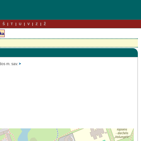
Š
T
U
V
Z
Ž
dos m. sav.