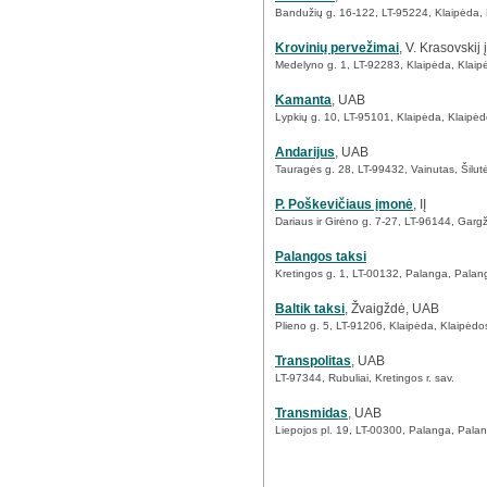
Bandužių g. 16-122, LT-95224, Klaipėda, 
Krovinių pervežimai
, V. Krasovskij 
Medelyno g. 1, LT-92283, Klaipėda, Klaip
Kamanta
, UAB
Lypkių g. 10, LT-95101, Klaipėda, Klaipėd
Andarijus
, UAB
Tauragės g. 28, LT-99432, Vainutas, Šilutės
P. Poškevičiaus įmonė
, IĮ
Dariaus ir Girėno g. 7-27, LT-96144, Gargž
Palangos taksi
Kretingos g. 1, LT-00132, Palanga, Palan
Baltik taksi
, Žvaigždė, UAB
Plieno g. 5, LT-91206, Klaipėda, Klaipėdo
Transpolitas
, UAB
LT-97344, Rubuliai, Kretingos r. sav.
Transmidas
, UAB
Liepojos pl. 19, LT-00300, Palanga, Palan