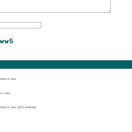
pėdos m. sav.
 r. sav.
os m. sav. (LEZ teritorija)