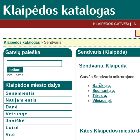
KLAIPĖDOS GATVĖS:
A
Klaipėdos katalogas
> Sendvaris
Sendvaris (Klaipėda)
Gatvių paieška
Sendvaris, Klaipėda
Pvz.
Taikos
Gatvės Sendvario mikrorajone
Klaipėdos miesto dalys
Barškių g.
Sudmantų g.
Senamiestis
Tilžės g.
Naujamiestis
Vilniaus pl.
Danė
Vėtrungė
Joniškė
Luizė
Kitos Klaipėdos miesto d
Vitė