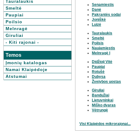
Tauralaukis
Senamiestis
Smeltė
Danė
Pakrantės sodai
Paupiai
Joniškė
Poilsio
Luizė
Melnragė
Tauralaukis
Giruliai
Smeltė
- Kiti rajonai -
Poilsis
Naujamiestis
Melnragė I
Temos
Didžioji Vitė
Įmonių katalogas
Paupiai
Namai Klaipėdoje
Rotušė
Atstumai
Dubysa
Žvejybos uostas
Giruliai
Bandužiai
Lietuvninkai
Miško dvaras
Vėtrungė
Visi Klaipėdos mikrorajonai...