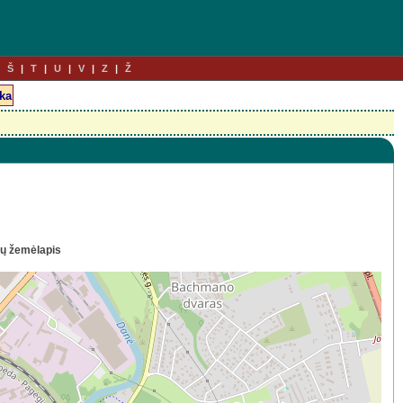
Š
T
U
V
Z
Ž
ių žemėlapis