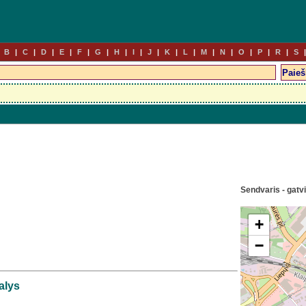
B
C
D
E
F
G
H
I
J
K
L
M
N
O
P
R
S
Sendvaris - gatv
+
−
alys