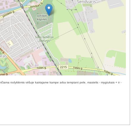
ičiama rodyklėmis viršuje kairiajame kampe arba tempiant pele, mastelis - mygtukais + ir -