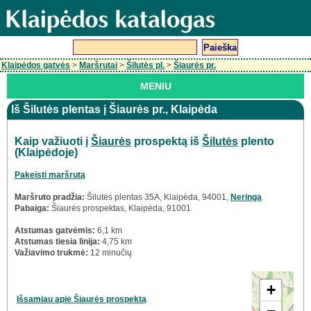
Klaipėdos gatvės
>
Maršrutai
>
Šilutės pl.
>
Šiaurės pr.
MENIU
Iš Šilutės plentas į Šiaurės pr., Klaipėda
Kaip važiuoti į
Šiaurės
prospektą iš
Šilutės
plento
(Klaipėdoje)
Pakeisti maršrutą
Maršruto pradžia:
Šilutės plentas 35A, Klaipėda, 94001,
Neringa
Pabaiga:
Šiaurės prospektas, Klaipėda, 91001
Atstumas gatvėmis:
6,1 km
Atstumas tiesia linija:
4,75 km
Važiavimo trukmė:
12 minučių
+
Išsamiau apie Šiaurės prospektą