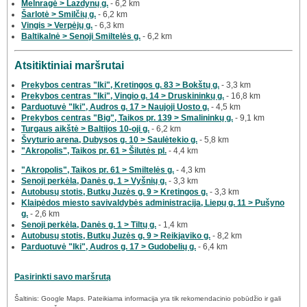
Melnragė > Lazdynų g.
- 6,2 km
Šarlotė > Smilčių g.
- 6,2 km
Vingis > Verpėjų g.
- 6,3 km
Baltikalnė > Senoji Smiltelės g.
- 6,2 km
Atsitiktiniai maršrutai
Prekybos centras "Iki", Kretingos g. 83 > Bokštų g.
- 3,3 km
Prekybos centras "Iki", Vingio g. 14 > Druskininkų g.
- 16,8 km
Parduotuvė "Iki", Audros g. 17 > Naujoji Uosto g.
- 4,5 km
Prekybos centras "Big", Taikos pr. 139 > Smalininkų g.
- 9,1 km
Turgaus aikštė > Baltijos 10-oji g.
- 6,2 km
Švyturio arena, Dubysos g. 10 > Saulėtekio g.
- 5,8 km
"Akropolis", Taikos pr. 61 > Šilutės pl.
- 4,4 km
"Akropolis", Taikos pr. 61 > Smiltelės g.
- 4,3 km
Senoji perkėla, Danės g. 1 > Vyšnių g.
- 3,3 km
Autobusų stotis, Butkų Juzės g. 9 > Kretingos g.
- 3,3 km
Klaipėdos miesto savivaldybės administracija, Liepų g. 11 > Pušyno
g.
- 2,6 km
Senoji perkėla, Danės g. 1 > Tiltų g.
- 1,4 km
Autobusų stotis, Butkų Juzės g. 9 > Reikjaviko g.
- 8,2 km
Parduotuvė "Iki", Audros g. 17 > Gudobelių g.
- 6,4 km
Pasirinkti savo maršrutą
Šaltinis: Google Maps. Pateikiama informacija yra tik rekomendacinio pobūdžio ir gali