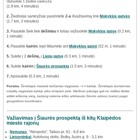
Važiuokite 1 žiedine sankryža
(1.9 km, 4 minutės)
2.
Žiedinėje sankryžoje pasirinkite
2-a
išvažiavimą link
Mokyklos gatvės
(1.7 km, 3 minutės)
3.
Pasukite šiek tiek
dešiniau
ir toliau važiuokite
Mokyklos gatve
(0.2 km,
1 minutė)
4.
Pasukite
kairėn
, kad liktumėte ant
Mokyklos gatvė
(52 m, 1 minutė)
5.
Sukite į 2
dešinę,
į
Liepų gatvę
(0.3 km, 1 minutė)
6.
Sukite
kairėn
į
Šiaurės prospektą
(1.5 km, 3 minutės)
7.
Apsisukite (0.3 km, 1 minutė)
Pastaba.
Žemėlapio mastelis keičiamas mygtukais
-
ir
+
kairėje. Žemėlapis stumdomas
rodyklių mygtukais kairėje arba tempiant pele. Maršruto pabaiga gali ne visiškai tiksliai
atitikti ieškomą vietą, kadangi sistema ieško artimiausio žinomo adreso (namo) pagal
geografines koordinates.
Važiavimas į Šiaurės prospektą iš kitų Klaipėdos
miesto rajonų
Nemunas
, "Akropolis", Taikos pr. 61 - 6,6 km
Lietuvninkai
, Autobusų stotis, Butkų Juzės g. 9 - 3,1 km