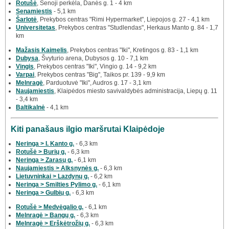
Rotušė
, Senoji perkėla, Danės g. 1 - 4 km
Senamiestis
- 5,1 km
Šarlotė
, Prekybos centras "Rimi Hypermarket", Liepojos g. 27 - 4,1 km
Universitetas
, Prekybos centras "Studlendas", Herkaus Manto g. 84 - 1,7
km
Mažasis Kaimelis
, Prekybos centras "Iki", Kretingos g. 83 - 1,1 km
Dubysa
, Švyturio arena, Dubysos g. 10 - 7,1 km
Vingis
, Prekybos centras "Iki", Vingio g. 14 - 9,2 km
Varpai
, Prekybos centras "Big", Taikos pr. 139 - 9,9 km
Melnragė
, Parduotuvė "Iki", Audros g. 17 - 3,1 km
Naujamiestis
, Klaipėdos miesto savivaldybės administracija, Liepų g. 11
- 3,4 km
Baltikalnė
- 4,1 km
Kiti panašaus ilgio maršrutai Klaipėdoje
Neringa > I. Kanto g.
- 6,3 km
Rotušė > Burių g.
- 6,3 km
Neringa > Zarasų g.
- 6,1 km
Naujamiestis > Alksnynės g.
- 6,3 km
Lietuvninkai > Lazdynų g.
- 6,2 km
Neringa > Smilties Pylimo g.
- 6,1 km
Neringa > Gulbių g.
- 6,3 km
Rotušė > Medvėgalio g.
- 6,1 km
Melnragė > Bangų g.
- 6,3 km
Melnragė > Erškėtrožių g.
- 6,3 km