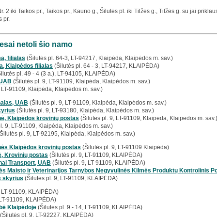
. 2 iki Taikos pr., Taikos pr., Kauno g., Šilutės pl. iki Tilžės g., Tilžės g. su jai pri
s pr.
esai netoli šio namo
a, filialas
(Šilutės pl. 64-3, LT-94217, Klaipėda, Klaipėdos m. sav.)
a, Klaipėdos filialas
(Šilutės pl. 64 - 3, LT-94217, KLAIPĖDA)
ilutės pl. 49 - 4 (3 a.), LT-94105, KLAIPĖDA)
 UAB
(Šilutės pl. 9, LT-91109, Klaipėda, Klaipėdos m. sav.)
9, LT-91109, Klaipėda, Klaipėdos m. sav.)
nalas, UAB
(Šilutės pl. 9, LT-91109, Klaipėda, Klaipėdos m. sav.)
kyrius
(Šilutės pl. 9, LT-93180, Klaipėda, Klaipėdos m. sav.)
nė, Klaipėdos krovinių postas
(Šilutės pl. 9, LT-91109, Klaipėda, Klaipėdos m. sav.
l. 9, LT-91109, Klaipėda, Klaipėdos m. sav.)
Šilutės pl. 9, LT-92195, Klaipėda, Klaipėdos m. sav.)
inės Klaipėdos krovinių postas
(Šilutės pl. 9, LT-91109 Klaipėda)
ė, Krovinių postas
(Šilutės pl. 9, LT-91109, KLAIPĖDA)
nal Transport, UAB
(Šilutės pl. 9, LT-91109, KLAIPĖDA)
ės Maisto ir Veterinarijos Tarnybos Negyvulinės Kilmės Produktų Kontrolinis P
 skyrius
(Šilutės pl. 9, LT-91109, KLAIPĖDA)
9, LT-91109, KLAIPĖDA)
, LT-91109, KLAIPĖDA)
bė Klaipėdoje
(Šilutės pl. 9 - 14, LT-91109, KLAIPĖDA)
(Šilutės pl. 9, LT-92227, KLAIPĖDA)