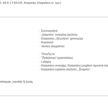
pl. 49-8, LT-94105, Klaipėda, Klaipėdos m. sav.)
- Eurovaistinė
- „Inkarėlio“ mokykla-darželis
- Klaipėdos „Ąžuolyno“ gimnazija
- Ramirent
- Ventus (degalinė)
- Trinyčių tv.
- "Žydėjimas" (paminklas)
- Lytagra
- Klaipėdos energija, Klaipėdos jungtinė rajoninė kat
- Klaipėdos lopšelis-darželis ,,Žiogelis"
ėlapyje, įveskite šį kodą.