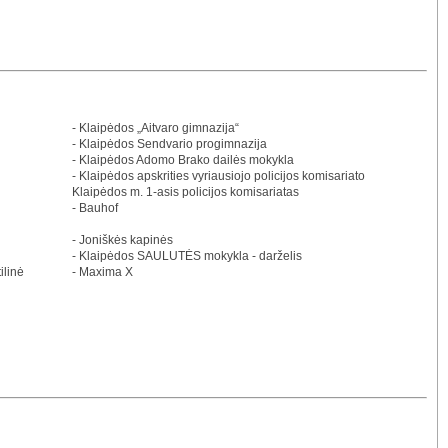
- Klaipėdos „Aitvaro gimnazija“
- Klaipėdos Sendvario progimnazija
- Klaipėdos Adomo Brako dailės mokykla
- Klaipėdos apskrities vyriausiojo policijos komisariato
Klaipėdos m. 1-asis policijos komisariatas
- Bauhof
- Joniškės kapinės
- Klaipėdos SAULUTĖS mokykla - darželis
ilinė
- Maxima X