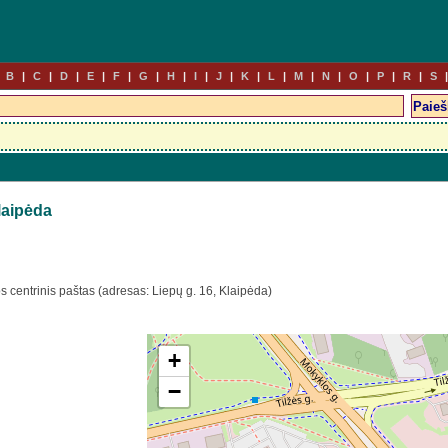
B
C
D
E
F
G
H
I
J
K
L
M
N
O
P
R
S
laipėda
s centrinis paštas (adresas: Liepų g. 16, Klaipėda)
+
−