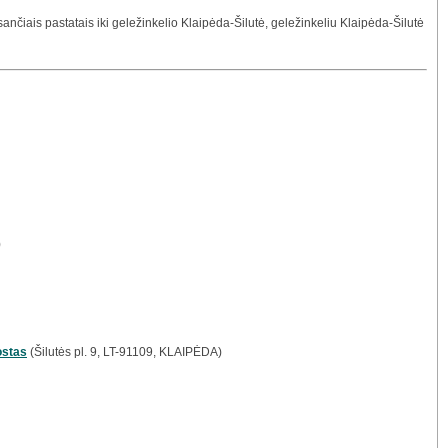
klausančiais pastatais iki geležinkelio Klaipėda-Šilutė, geležinkeliu Klaipėda-Šilutė
)
ostas
(Šilutės pl. 9, LT-91109, KLAIPĖDA)