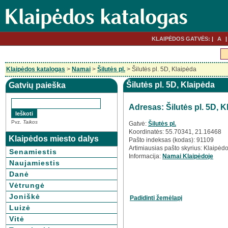
KLAIPĖDOS GATVĖS:
A
Klaipėdos katalogas
>
Namai
>
Šilutės pl.
> Šilutės pl. 5D, Klaipėda
Šilutės pl. 5D, Klaipėda
Gatvių paieška
Adresas: Šilutės pl. 5D, K
Pvz.
Taikos
Gatvė:
Šilutės pl.
Koordinatės: 55.70341, 21.16468
Klaipėdos miesto dalys
Pašto indeksas (kodas): 91109
Artimiausias pašto skyrius: Klaipėdo
Senamiestis
Informacija:
Namai Klaipėdoje
Naujamiestis
Danė
Vėtrungė
Joniškė
Padidinti žemėlapį
Luizė
Vitė