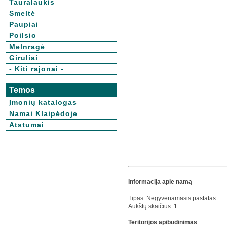
Tauralaukis
Smeltė
Paupiai
Poilsio
Melnragė
Giruliai
- Kiti rajonai -
Temos
Įmonių katalogas
Namai Klaipėdoje
Atstumai
Informacija apie namą
Tipas: Negyvenamasis pastatas
Aukštų skaičius: 1
Teritorijos apibūdinimas