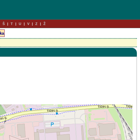
Š
T
U
V
Z
Ž