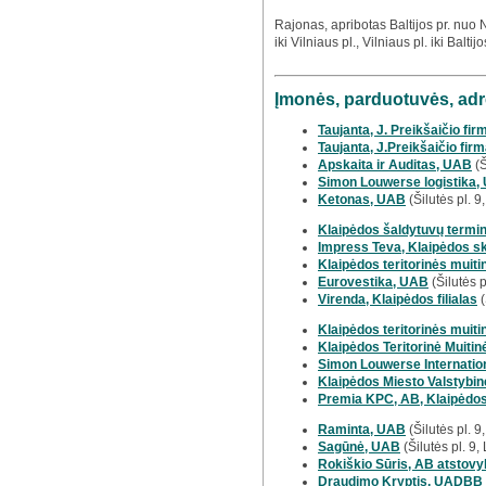
Rajonas, apribotas Baltijos pr. nuo Nr
iki Vilniaus pl., Vilniaus pl. iki Baltijo
Įmonės, parduotuvės, adr
Taujanta, J. Preikšaičio firm
Taujanta, J.Preikšaičio firm
Apskaita ir Auditas, UAB
(Š
Simon Louwerse logistika,
Ketonas, UAB
(Šilutės pl. 
Klaipėdos šaldytuvų termi
Impress Teva, Klaipėdos s
Klaipėdos teritorinės muiti
Eurovestika, UAB
(Šilutės p
Virenda, Klaipėdos filialas
(
Klaipėdos teritorinės muit
Klaipėdos Teritorinė Muitin
Simon Louwerse Internatio
Klaipėdos Miesto Valstybin
Premia KPC, AB, Klaipėdos
Raminta, UAB
(Šilutės pl. 
Sagūnė, UAB
(Šilutės pl. 9
Rokiškio Sūris, AB atstovy
Draudimo Kryptis, UADBB