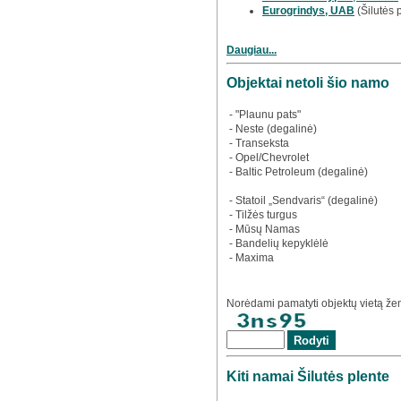
Eurogrindys, UAB
(Šilutės 
Daugiau...
Objektai netoli šio namo
- "Plaunu pats"
- Neste (degalinė)
- Transeksta
- Opel/Chevrolet
- Baltic Petroleum (degalinė)
- Statoil „Sendvaris“ (degalinė)
- Tilžės turgus
- Mūsų Namas
- Bandelių kepyklėlė
- Maxima
Norėdami pamatyti objektų vietą žem
Kiti namai Šilutės plente