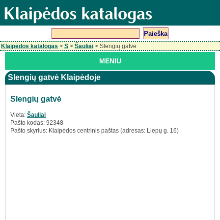
Klaipėdos katalogas
>
S
>
Šauliai
> Slengių gatvė
MENIU
Slengių gatvė Klaipėdoje
Slengių gatvė
Vieta:
Šauliai
Pašto kodas: 92348
Pašto skyrius: Klaipėdos centrinis paštas (adresas: Liepų g. 16)