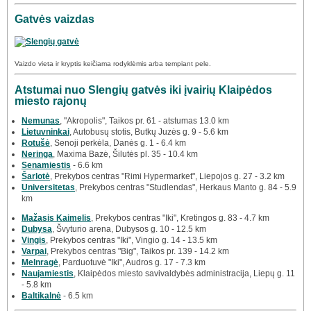
Gatvės vaizdas
Vaizdo vieta ir kryptis keičiama rodyklėmis arba tempiant pele.
Atstumai nuo Slengių gatvės iki įvairių Klaipėdos
miesto rajonų
Nemunas
, "Akropolis", Taikos pr. 61 - atstumas 13.0 km
Lietuvninkai
, Autobusų stotis, Butkų Juzės g. 9 - 5.6 km
Rotušė
, Senoji perkėla, Danės g. 1 - 6.4 km
Neringa
, Maxima Bazė, Šilutės pl. 35 - 10.4 km
Senamiestis
- 6.6 km
Šarlotė
, Prekybos centras "Rimi Hypermarket", Liepojos g. 27 - 3.2 km
Universitetas
, Prekybos centras "Studlendas", Herkaus Manto g. 84 - 5.9
km
Mažasis Kaimelis
, Prekybos centras "Iki", Kretingos g. 83 - 4.7 km
Dubysa
, Švyturio arena, Dubysos g. 10 - 12.5 km
Vingis
, Prekybos centras "Iki", Vingio g. 14 - 13.5 km
Varpai
, Prekybos centras "Big", Taikos pr. 139 - 14.2 km
Melnragė
, Parduotuvė "Iki", Audros g. 17 - 7.3 km
Naujamiestis
, Klaipėdos miesto savivaldybės administracija, Liepų g. 11
- 5.8 km
Baltikalnė
- 6.5 km