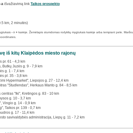
-a
išvažiavimą link
Taikos prospekto
.5 km, 2 minutės)
ygtukais
-
ir
+
kairėje. Žemėlapis stumdomas rodyklių mygtukais kairėje arba tempiant pele. Maršruto p
koordinates.
vę iš kitų Klaipėdos miesto rajonų
s pr. 61 - 4,3 km
s, Butkų Juzės g. 9 - 7,9 km
ės g. 1 - 7,4 km
ės pl. 35 - 3,8 km
Rimi Hypermarket", Liepojos g. 27 - 12,4 km
tras "Studlendas", Herkaus Manto g. 84 - 8,5 km
 centras "Iki", Kretingos g. 83 - 10 km
bysos g. 10 - 3,7 km
", Vingio g. 14 - 0,9 km
g", Taikos pr. 139 - 0,7 km
 Audros g. 17 - 11,4 km
esto savivaldybės administracija, Liepų g. 11 - 7,2 km