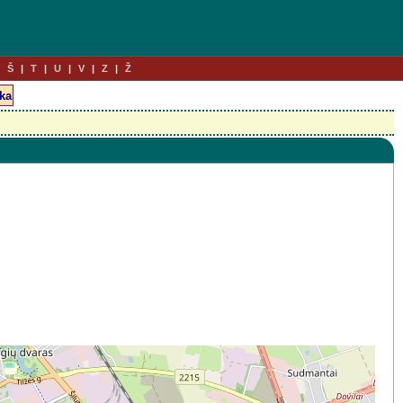
Š
T
U
V
Z
Ž