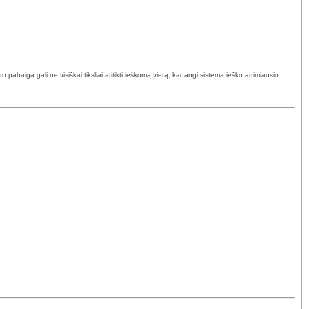
abaiga gali ne visiškai tiksliai atitikti ieškomą vietą, kadangi sistema ieško artimiausio