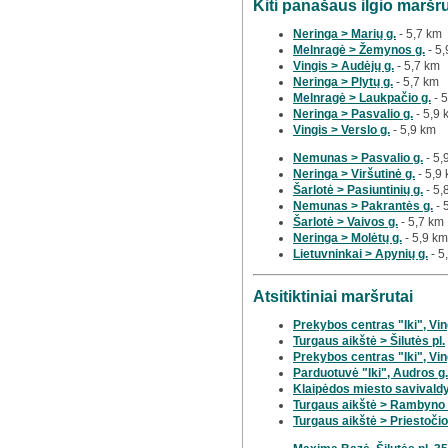
Kiti panašaus ilgio maršr
Neringa > Marių g.
- 5,7 km
Melnragė > Žemynos g.
- 5,
Vingis > Audėjų g.
- 5,7 km
Neringa > Plytų g.
- 5,7 km
Melnragė > Laukpačio g.
- 
Neringa > Pasvalio g.
- 5,9 
Vingis > Verslo g.
- 5,9 km
Nemunas > Pasvalio g.
- 5,
Neringa > Viršutinė g.
- 5,9
Šarlotė > Pasiuntinių g.
- 5,
Nemunas > Pakrantės g.
- 
Šarlotė > Vaivos g.
- 5,7 km
Neringa > Molėtų g.
- 5,9 km
Lietuvninkai > Apynių g.
- 5
Atsitiktiniai maršrutai
Prekybos centras "Iki", Ving
Turgaus aikštė > Šilutės pl.
Prekybos centras "Iki", Ving
Parduotuvė "Iki", Audros g.
Klaipėdos miesto savivaldyb
Turgaus aikštė > Rambyno 
Turgaus aikštė > Priestočio