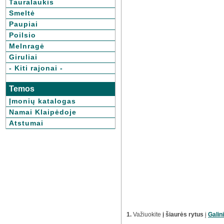
Tauralaukis
Smeltė
Paupiai
Poilsio
Melnragė
Giruliai
- Kiti rajonai -
Temos
Įmonių katalogas
Namai Klaipėdoje
Atstumai
1.
Važiuokite
į šiaurės rytus
į
Galin