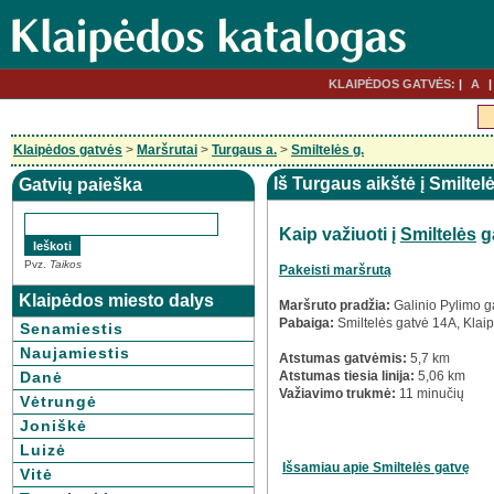
KLAIPĖDOS GATVĖS:
A
Klaipėdos gatvės
>
Maršrutai
>
Turgaus a.
>
Smiltelės g.
Iš Turgaus aikštė į Smiltel
Gatvių paieška
Kaip važiuoti į
Smiltelės
g
Pvz.
Taikos
Pakeisti maršrutą
Klaipėdos miesto dalys
Maršruto pradžia:
Galinio Pylimo g
Pabaiga:
Smiltelės gatvė 14A, Klai
Senamiestis
Naujamiestis
Atstumas gatvėmis:
5,7 km
Danė
Atstumas tiesia linija:
5,06 km
Važiavimo trukmė:
11 minučių
Vėtrungė
Joniškė
Luizė
Išsamiau apie Smiltelės gatvę
Vitė