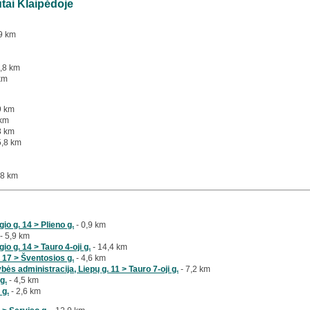
utai Klaipėdoje
9 km
5,8 km
km
9 km
 km
8 km
5,8 km
,8 km
io g. 14 > Plieno g.
- 0,9 km
- 5,9 km
io g. 14 > Tauro 4-oji g.
- 14,4 km
 17 > Šventosios g.
- 4,6 km
ės administracija, Liepų g. 11 > Tauro 7-oji g.
- 7,2 km
g.
- 4,5 km
 g.
- 2,6 km