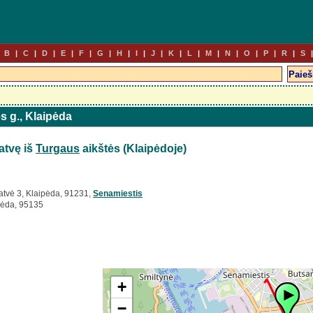
B
C
D
E
F
G
H
I
J
K
L
M
N
O
P
R
S
ės g., Klaipėda
atvę iš
Turgaus
aikštės (Klaipėdoje)
atvė 3, Klaipėda, 91231,
Senamiestis
pėda, 95135
+
−