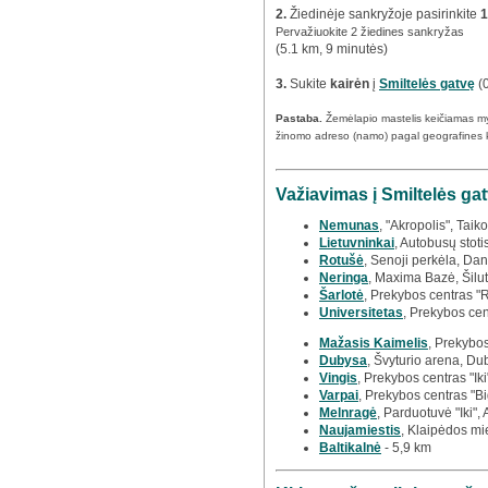
2.
Žiedinėje sankryžoje pasirinkite
1
Pervažiuokite 2 žiedines sankryžas
(5.1 km, 9 minutės)
3.
Sukite
kairėn
į
Smiltelės gatvę
(0
Pastaba.
Žemėlapio mastelis keičiamas m
žinomo adreso (namo) pagal geografines 
Važiavimas į Smiltelės gat
Nemunas
, "Akropolis", Taiko
Lietuvninkai
, Autobusų stoti
Rotušė
, Senoji perkėla, Dan
Neringa
, Maxima Bazė, Šilut
Šarlotė
, Prekybos centras "
Universitetas
, Prekybos cen
Mažasis Kaimelis
, Prekybos
Dubysa
, Švyturio arena, Du
Vingis
, Prekybos centras "Iki
Varpai
, Prekybos centras "Bi
Melnragė
, Parduotuvė "Iki",
Naujamiestis
, Klaipėdos mi
Baltikalnė
- 5,9 km