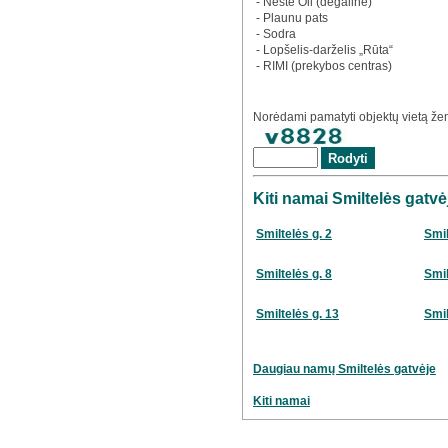
- Neste Oil (degalinė)
- Plaunu pats
- Sodra
- Lopšelis-darželis „Rūta“
- RIMI (prekybos centras)
Norėdami pamatyti objektų vietą žem
Kiti namai Smiltelės gatvė
Smiltelės g. 2
Smil
Smiltelės g. 8
Smil
Smiltelės g. 13
Smil
Daugiau namų Smiltelės gatvėje
Kiti namai