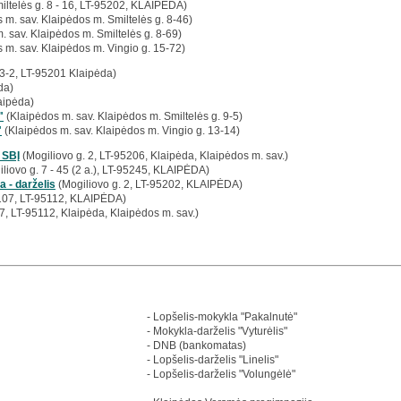
iltelės g. 8 - 16, LT-95202, KLAIPĖDA)
 m. sav. Klaipėdos m. Smiltelės g. 8-46)
. sav. Klaipėdos m. Smiltelės g. 8-69)
 m. sav. Klaipėdos m. Vingio g. 15-72)
13-2, LT-95201 Klaipėda)
da)
aipėda)
"
(Klaipėdos m. sav. Klaipėdos m. Smiltelės g. 9-5)
"
(Klaipėdos m. sav. Klaipėdos m. Vingio g. 13-14)
 SBĮ
(Mogiliovo g. 2, LT-95206, Klaipėda, Klaipėdos m. sav.)
liovo g. 7 - 45 (2 a.), LT-95245, KLAIPĖDA)
 - darželis
(Mogiliovo g. 2, LT-95202, KLAIPĖDA)
 107, LT-95112, KLAIPĖDA)
07, LT-95112, Klaipėda, Klaipėdos m. sav.)
- Lopšelis-mokykla "Pakalnutė"
- Mokykla-darželis "Vyturėlis"
- DNB (bankomatas)
- Lopšelis-darželis "Linelis"
- Lopšelis-darželis "Volungėlė"