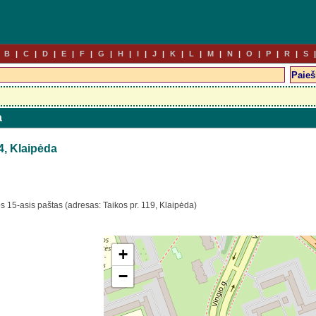
B
C
D
E
F
G
H
I
J
K
L
M
N
O
P
R
S
a
4, Klaipėda
s 15-asis paštas (adresas: Taikos pr. 119, Klaipėda)
+
−