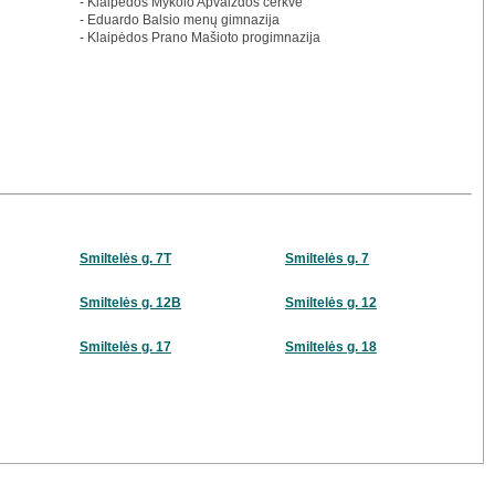
- Klaipėdos Mykolo Apvaizdos cerkvė
- Eduardo Balsio menų gimnazija
- Klaipėdos Prano Mašioto progimnazija
Smiltelės g. 7T
Smiltelės g. 7
Smiltelės g. 12B
Smiltelės g. 12
Smiltelės g. 17
Smiltelės g. 18