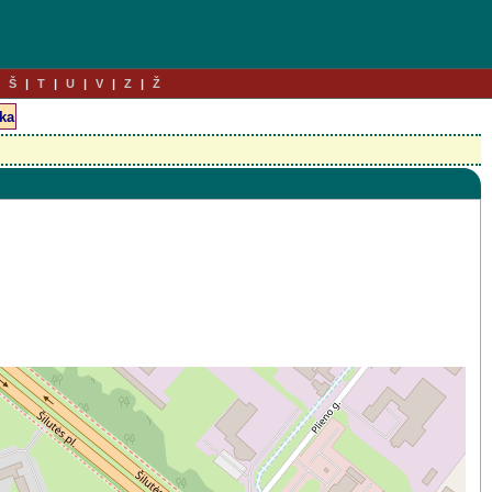
Š
T
U
V
Z
Ž