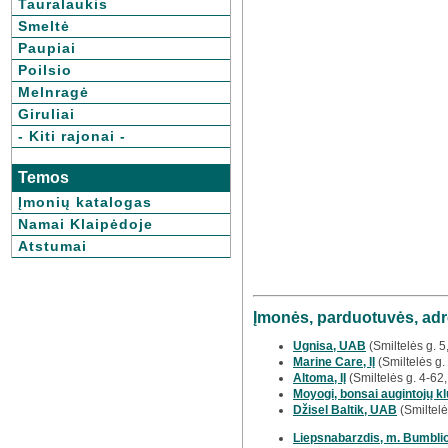
Tauralaukis
Smeltė
Paupiai
Poilsio
Melnragė
Giruliai
- Kiti rajonai -
Temos
Įmonių katalogas
Namai Klaipėdoje
Atstumai
Įmonės, parduotuvės, adr
Ugnisa, UAB
(Smiltelės g. 
Marine Care, IĮ
(Smiltelės g.
Altoma, IĮ
(Smiltelės g. 4-62
Moyogi, bonsai augintojų k
Džisel Baltik, UAB
(Smiltelė
Liepsnabarzdis, m. Bumbli