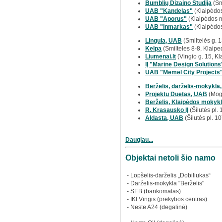
Bumblių Dizaino Studija
(Sm
UAB "Kandelas"
(Klaipėdos
UAB "Aporus"
(Klaipėdos m
UAB "Inmarkas"
(Klaipėdos
Lingula, UAB
(Smiltelės g. 
Kelpa
(Smilteles 8-8, Klaipe
Liumenai.lt
(Vingio g. 15, Kl
IĮ "Marine Design Solutions
UAB "Memel City Projects
Berželis, darželis-mokykla,
Projektų Duetas, UAB
(Mogi
Berželis, Klaipėdos mokykla
R. Krasausko IĮ
(Šilutės pl.
Aldasta, UAB
(Šilutės pl. 1
Daugiau...
Objektai netoli šio namo
- Lopšelis-darželis „Dobiliukas“
- Darželis-mokykla "Berželis"
- SEB (bankomatas)
- IKI Vingis (prekybos centras)
- Neste A24 (degalinė)