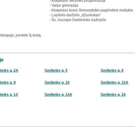
- Klaipėdos Versmės progimnazija
- Varpo gimnazija
- Klaipėdos Ievos Simonaitytės pagrindinė mokykla
- Lopšelis-darželis „Ąžuoliukas“
- Šv. Juozapo Darbininko bažnyčia
ėlapyje, įveskite šį kodą.
je
telės g. 2A
Smiltelės g. 5
Smiltelės g. 6
telės g. 9
Smiltelės g. 10
Smiltelės g. 12A
telės g. 14
Smiltelės g. 14A
Smiltelės g. 16