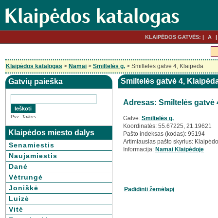
KLAIPĖDOS GATVĖS:
A
Klaipėdos katalogas
>
Namai
>
Smiltelės g.
> Smiltelės gatvė 4, Klaipėda
Smiltelės gatvė 4, Klaipėd
Gatvių paieška
Adresas: Smiltelės gatvė 
Pvz.
Taikos
Gatvė:
Smiltelės g.
Koordinatės: 55.67225, 21.19621
Klaipėdos miesto dalys
Pašto indeksas (kodas): 95194
Artimiausias pašto skyrius: Klaipėdo
Senamiestis
Informacija:
Namai Klaipėdoje
Naujamiestis
Danė
Vėtrungė
Joniškė
Padidinti žemėlapį
Luizė
Vitė