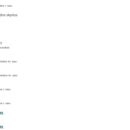
ės r. sav.
dos skyrius
us
Skuodas
pėdos m. sav.
ipėdos m. sav.
s r. sav.
s r. sav.
as
as