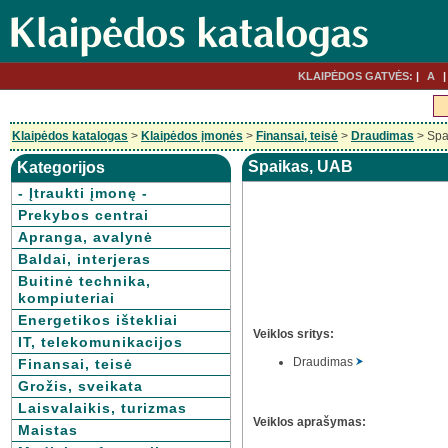
KLAIPĖDOS GATVĖS:
A
Klaipėdos katalogas
>
Klaipėdos įmonės
>
Finansai, teisė
>
Draudimas
> Spa
Spaikas, UAB
Kategorijos
- Įtraukti įmonę -
Prekybos centrai
Apranga, avalynė
Baldai, interjeras
Buitinė technika,
kompiuteriai
Energetikos ištekliai
Veiklos sritys:
IT, telekomunikacijos
Draudimas
Finansai, teisė
Grožis, sveikata
Laisvalaikis, turizmas
Veiklos aprašymas:
Maistas