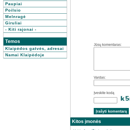
Paupiai
Poilsio
Melnragė
Giruliai
- Kiti rajonai -
Temos
Jūsų komentaras:
Klaipėdos gatvės, adresai
Namai Klaipėdoje
Vardas:
Įveskite kodą
Kitos įmonės