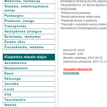
Medicina, farmacija
PATIKIMOS PASKOLOS PALANKIAUS
TRANSPORTUI, NT BUTO-BIURO-N
Statyba, nekilnojamasis
PADEDAME:
turtas
*Refinansuoti paskolas,
Paslaugos
*Ikeisti pakartotinai nekiln.turta,
Pramonė, įranga
*Padengti skolas ir paskolas,
*Parengti ir sutvarkyti ivairius buti
Transportas
Nesuteikiant užstato(garanto) pask
Valstybinės įstaigos
Švietimas, mokymai
Žemės ūkis
Žiniasklaida, reklama
Įmonės ID: 6216
Perskaitė: 1164
Klaipėdos miesto dalys
Įtraukta į katalogą: 2011-06-01
Informacija atnaujinta: 2017-11-1
Senamiestis
Naujamiestis
Atnaujinti informaciją
Danė
Komentuoti
Vėtrungė
Joniškė
Luizė
Vitė
Tauralaukis
Smeltė