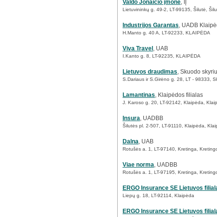
Valdo Jonaičio įmonė
, IĮ
Lietuvininkų g. 49-2, LT-99135, Šilutė, Šilut
Industrijos Garantas
, UADB Klaipė
H.Manto g. 40 A, LT-92233, KLAIPĖDA
Viva Travel
, UAB
I.Kanto g. 8, LT-92235, KLAIPĖDA
Lietuvos draudimas
, Skuodo skyri
S.Dariaus ir S.Girėno g. 28, LT - 98333, 
Lamantinas
, Klaipėdos filialas
J. Karoso g. 20, LT-92142, Klaipėda, Klai
Insura
, UADBB
Šilutės pl. 2-507, LT-91110, Klaipėda, Kla
Dalna
, UAB
Rotušės a. 1, LT-97140, Kretinga, Kretingo
Viae norma
, UADBB
Rotušės a. 1, LT-97195, Kretinga, Kretingo
ERGO Insurance SE Lietuvos filial
Liepų g. 18, LT-92114, Klaipėda
ERGO Insurance SE Lietuvos filial