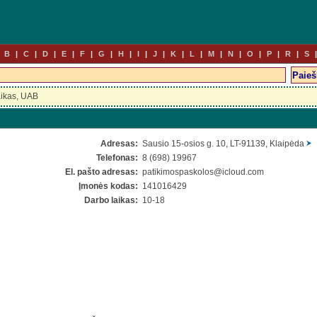
B
C
D
E
F
G
H
I
J
K
L
M
N
O
P
R
S
ikas, UAB
Adresas:
Sausio 15-osios g. 10, LT-91139, Klaipėda
Telefonas:
8 (698) 19967
El. pašto adresas:
patikimospaskolos
@icloud.com
Įmonės kodas:
141016429
Darbo laikas:
10-18