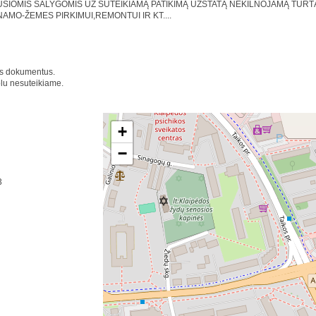
IOMIS SALYGOMIS UŽ SUTEIKIAMĄ PATIKIMĄ UZSTATĄ NEKILNOJAMĄ TURTĄ, A
AMO-ŽEMES PIRKIMUI,REMONTUI IR KT....
nus dokumentus.
olu nesuteikiame.
+
−
3