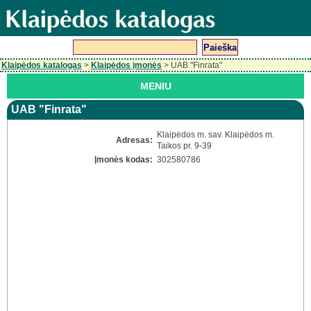
Klaipėdos katalogas
>
Klaipėdos įmonės
> UAB "Finrata"
MENIU
UAB "Finrata"
Klaipėdos m. sav. Klaipėdos m.
Adresas:
Taikos pr. 9-39
Įmonės kodas:
302580786