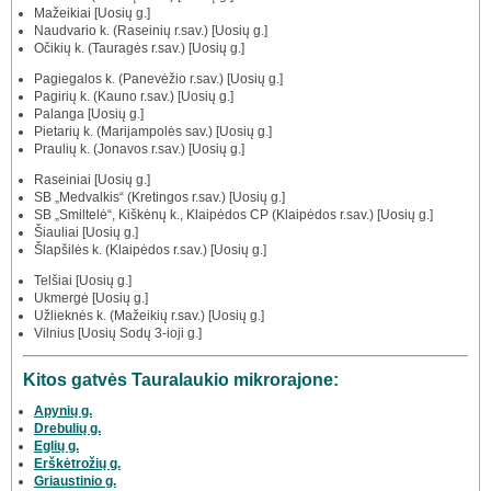
Mažeikiai [Uosių g.]
Naudvario k. (Raseinių r.sav.) [Uosių g.]
Očikių k. (Tauragės r.sav.) [Uosių g.]
Pagiegalos k. (Panevėžio r.sav.) [Uosių g.]
Pagirių k. (Kauno r.sav.) [Uosių g.]
Palanga [Uosių g.]
Pietarių k. (Marijampolės sav.) [Uosių g.]
Praulių k. (Jonavos r.sav.) [Uosių g.]
Raseiniai [Uosių g.]
SB „Medvalkis“ (Kretingos r.sav.) [Uosių g.]
SB „Smiltelė“, Kiškėnų k., Klaipėdos CP (Klaipėdos r.sav.) [Uosių g.]
Šiauliai [Uosių g.]
Šlapšilės k. (Klaipėdos r.sav.) [Uosių g.]
Telšiai [Uosių g.]
Ukmergė [Uosių g.]
Užlieknės k. (Mažeikių r.sav.) [Uosių g.]
Vilnius [Uosių Sodų 3-ioji g.]
Kitos gatvės Tauralaukio mikrorajone:
Apynių g.
Drebulių g.
Eglių g.
Erškėtrožių g.
Griaustinio g.