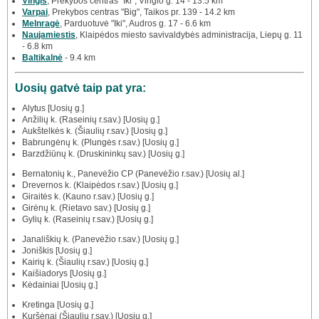
Vingis
, Prekybos centras "Iki", Vingio g. 14 - 13.5 km
Varpai
, Prekybos centras "Big", Taikos pr. 139 - 14.2 km
Melnragė
, Parduotuvė "Iki", Audros g. 17 - 6.6 km
Naujamiestis
, Klaipėdos miesto savivaldybės administracija, Liepų g. 11
- 6.8 km
Baltikalnė
- 9.4 km
Uosių gatvė taip pat yra:
Alytus [Uosių g.]
Anžilių k. (Raseinių r.sav.) [Uosių g.]
Aukštelkės k. (Šiaulių r.sav.) [Uosių g.]
Babrungėnų k. (Plungės r.sav.) [Uosių g.]
Barzdžiūnų k. (Druskininkų sav.) [Uosių g.]
Bernatonių k., Panevėžio CP (Panevėžio r.sav.) [Uosių al.]
Drevernos k. (Klaipėdos r.sav.) [Uosių g.]
Giraitės k. (Kauno r.sav.) [Uosių g.]
Girėnų k. (Rietavo sav.) [Uosių g.]
Gylių k. (Raseinių r.sav.) [Uosių g.]
Janališkių k. (Panevėžio r.sav.) [Uosių g.]
Joniškis [Uosių g.]
Kairių k. (Šiaulių r.sav.) [Uosių g.]
Kaišiadorys [Uosių g.]
Kėdainiai [Uosių g.]
Kretinga [Uosių g.]
Kuršėnai (Šiaulių r.sav.) [Uosių g.]