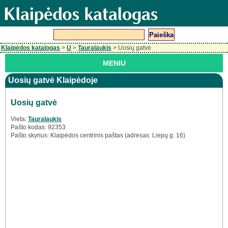
Klaipėdos katalogas
>
U
>
Tauralaukis
> Uosių gatvė
MENIU
Uosių gatvė Klaipėdoje
Uosių gatvė
Vieta:
Tauralaukis
Pašto kodas: 92353
Pašto skyrius: Klaipėdos centrinis paštas (adresas: Liepų g. 16)