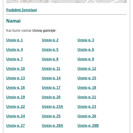
Padidinti žemėlapį
Namai
Kai kurie namai
Uosių gatvėje
:
Uosių g. 1
Uosių g. 2
Uosių g. 3
Uosių g. 4
Uosių g. 5
Uosių g. 6
Uosių g. 7
Uosių g. 8
Uosių g. 9
Uosių g. 10
Uosių g. 11
Uosių g. 12
Uosių g. 13
Uosių g. 14
Uosių g. 15
Uosių g. 16
Uosių g. 17
Uosių g. 18
Uosių g. 19
Uosių g. 20
Uosių g. 21
Uosių g. 22
Uosių g. 23A
Uosių g. 23
Uosių g. 24
Uosių g. 25
Uosių g. 26
Uosių g. 27
Uosių g. 28A
Uosių g. 28B