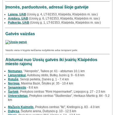
Įmonės, parduotuvės, adresai šioje gatvėje
Lajana, UAB
(Uosių g. 4, LT-92353, Klaipėda, Klaipėdos m. sav.)
Antdora, UAB
(Uosių g. 6, LT-92353, Klaipėda, Klaipėdos m. sav.)
Pulkerija, UAB
(Uosių g. 1, LT-92353, Klaipėda, Klaipėdos m. sav.)
Gatvės vaizdas
Vaizdo vieta ir kryptis keičiama rodyklėmis arba tempiant pele.
Atstumai nuo Uosių gatvės iki įvairių Klaipėdos
miesto rajonų
Nemunas
, "Akropolis", Taikos pr. 61 - atstumas 10.1 km
Lietuvninkai
, Autobusų stotis, Butkų Juzės g. 9 - 6.6 km
Rotušė
, Senoji perkėla, Danės g. 1 - 7.4 km
Neringa
, Maxima Bazė, Šilutės pl. 35 - 10.4 km
Senamiestis
- 8.6 km
Šarlotė
, Prekybos centras "Rimi Hypermarket", Liepojos g. 27 - 2.5 km
Universitetas
, Prekybos centras "Studlendas", Herkaus Manto g. 84 - 5.2
km
Mažasis Kaimelis
, Prekybos centras "Iki", Kretingos g. 83 - 4.0 km
Dubysa
, Švyturio arena, Dubysos g. 10 - 12.5 km