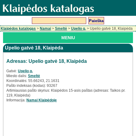
Klaipėdos katalogas
>
Namai
>
Smeltė
>
Upelio g.
> Upelio gatvė 18, Klaipėda
MENIU
Upelio gatvė 18, Klaipėda
Adresas: Upelio gatvė 18, Klaipėda
Gatvė:
Upelio g.
Miesto dalis:
Smeltė
Koordinatės: 55.66243, 21.1631
Pašto indeksas (kodas): 93267
Artimiausias pašto skyrius: Klaipėdos 15-asis paštas (adresas: Taikos pr.
119, Klaipėda)
Informacija:
Namai Klaipėdoje