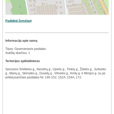
Padidinti žemėlapį
Informacija apie namą
Tipas: Gyvenamasis pastatas
Aukštų skaičius: 1
Teritorijos apibūdinimas
Senosios Smiltelės g., Nendrių g., Upelio g., Tinklų g., Žūklės g., Jurbarko
g., Marių g., Skirvytės g., Dusetų g., Vilnelės g., Kintų g. ir Minijos g. su jai
priklausančiais pastatais Nr. 146-152; 152A; 154A; 172.