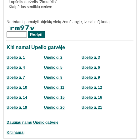
- Lopšelis-darželis "Žimurėlis"
- Klaipėdos sentikių cerkvė
Norėdami pamatyti objektų vietą žemėlapyje, įveskite šį kodą.
Kiti namai Upelio gatvėje
Upelio g. 1
Upelio g. 2
Upelio g. 3
Upelio g. 4
Upelio g. 5
Upelio g. 6
Upelio g. 7
Upelio g. 8
Upelio g. 9
Upelio g. 10
Upelio g. 11
Upelio g. 12
Upelio g. 14
Upelio g. 15
Upelio g. 16
Upelio g. 19
Upelio g. 20
Upelio g. 21
Daugiau namų Upelio gatvėje
Kiti namai