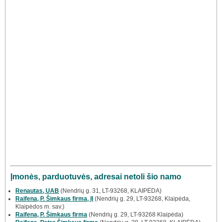
Įmonės, parduotuvės, adresai netoli šio namo
Renautas, UAB
(Nendrių g. 31, LT-93268, KLAIPĖDA)
Raifena, P. Šimkaus firma, IĮ
(Nendrių g. 29, LT-93268, Klaipėda,
Klaipėdos m. sav.)
Raifena, P. Šimkaus firma
(Nendrių g. 29, LT-93268 Klaipėda)