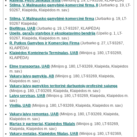
Raifena, Petro Šimkaus firma
(Nendrių g. 29, LT-93268, KLAIPĖDA)
Stilma, V. Malinausko gamybinė-komercinė firma, IĮ
(Jurbarko g. 19, LT-
93267, Klaipėda, Klaipėdos m. sav.)
Stilma, V. Malinausko gamybinė-komercinė firma
(Jurbarko g. 19, LT-
93267 Klaipėda)
Biofiltras, UAB
(Jurbarko g. 19, LT-93267, KLAIPĖDA)
Upelis, garažų statybos ir eksploatavimo bendrija
(Upelio g. 1, LT-
93267, Klaipėda, Klaipėdos m. sav.)
R. Putkos Gamybos ir Komercijos Firma
(Jurbarko g. 27, LT-93267,
KLAIPĖDA)
Klaipėdos Konteinerių Terminalas, UAB
(Minijos g. 180, LT-93269,
KLAIPĖDA)
Elme transportas, UAB
(Minijos g. 180, LT-93269, Klaipėda, Klaipėdos
m. sav.)
Vakarų laivų gamykla, AB
(Minijos g. 180, LT-93269, Klaipėda,
Klaipėdos m. sav.)
Vakarų laivų gamyklos teritorinė darbuotojų profesinė sąjunga
(Minijos g. 180, LT-93269, Klaipėda, Klaipėdos m. sav.)
Laivų servisas, UAB
(Minijos g. 180, LT-93269, Klaipėda, Klaipėdos m.
sav.)
Vinilija, UAB
(Minijos g. 180, LT-93269, Klaipėda, Klaipėdos m. sav.)
Vakarų laivų remontas, UAB
(Minijos g. 180, LT-93269, Klaipėda,
Klaipėdos m. sav.)
Martas ir partneriai, Klaipėdos filialals
(Minijos g. 180, LT-93269,
Klaipėda, Klaipėdos m. sav.)
Vakarų metalas, Klaipėdos filialas, UAB
(Minijos g. 180, LT-92369,