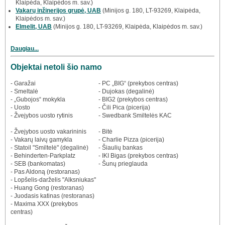
Klaipėda, Klaipėdos m. sav.)
Vakarų inžinerijos grupė, UAB
(Minijos g. 180, LT-93269, Klaipėda,
Klaipėdos m. sav.)
Elmelit, UAB
(Minijos g. 180, LT-93269, Klaipėda, Klaipėdos m. sav.)
Daugiau...
Objektai netoli šio namo
- Garažai
- PC „BIG“ (prekybos centras)
- Smeltalė
- Dujokas (degalinė)
- „Gubojos“ mokykla
- BIG2 (prekybos centras)
- Uosto
- Čili Pica (picerija)
- Žvejybos uosto rytinis
- Swedbank Smiltelės KAC
- Žvejybos uosto vakarininis
- Bitė
- Vakarų laivų gamykla
- Charlie Pizza (picerija)
- Statoil "Smiltelė" (degalinė)
- Šiaulių bankas
- Behinderten-Parkplatz
- IKI Bigas (prekybos centras)
- SEB (bankomatas)
- Šunų prieglauda
- Pas Aldoną (restoranas)
- Lopšelis-darželis "Alksniukas"
- Huang Gong (restoranas)
- Juodasis katinas (restoranas)
- Maxima XXX (prekybos
centras)