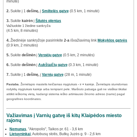
minutė)
2.
Sukite į 1
dešinę,
į
Smiltelės gatvę
(0.5 km, 1 minutė)
3.
Sukite
kairėn
į
Šilutės plentas
Važiuokite 1 žiedine sankryža
(4.5 km, 8 minutės)
4.
Žiedinėje sankryžoje pasirinkite
2-a
išvažiavimą link
Mokyklos gatvės
(0.9 km, 2 minutės)
5.
Sukite
dešinėn
į
Verpėjų gatvę
(0.5 km, 2 minutės)
6.
Sukite
dešinėn
į
Aukštaičių gatvę
(0.3 km, 1 minutė)
7.
Sukite į 1
dešinę,
į
Varnių gatvę
(28 m, 1 minutė)
Pastaba.
Žemėlapio mastelis keičiamas mygtukais
-
ir
+
kairėje. Žemėlapis stumdomas
rodyklių mygtukais kairėje arba tempiant pele. Maršruto pabaiga gali ne visiškai tiksliai
atitikti ieškomą vietą, kadangi sistema ieško artimiausio žinomo adreso (namo) pagal
geografines koordinates.
Važiavimas į Varnių gatvę iš kitų Klaipėdos miesto
rajonų
Nemunas
, "Akropolis", Taikos pr. 61 - 3,6 km
Lietuvninkai
, Autobusų stotis, Butkų Juzės g. 9 - 2,6 km