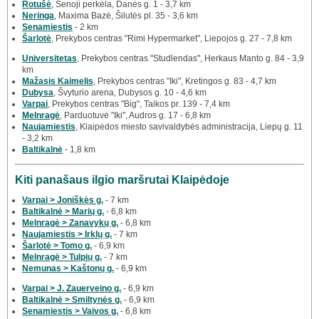
Rotušė
, Senoji perkėla, Danės g. 1 - 3,7 km
Neringa
, Maxima Bazė, Šilutės pl. 35 - 3,6 km
Senamiestis
- 2 km
Šarlotė
, Prekybos centras "Rimi Hypermarket", Liepojos g. 27 - 7,8 km
Universitetas
, Prekybos centras "Studlendas", Herkaus Manto g. 84 - 3,9
km
Mažasis Kaimelis
, Prekybos centras "Iki", Kretingos g. 83 - 4,7 km
Dubysa
, Švyturio arena, Dubysos g. 10 - 4,6 km
Varpai
, Prekybos centras "Big", Taikos pr. 139 - 7,4 km
Melnragė
, Parduotuvė "Iki", Audros g. 17 - 6,8 km
Naujamiestis
, Klaipėdos miesto savivaldybės administracija, Liepų g. 11
- 3,2 km
Baltikalnė
- 1,8 km
Kiti panašaus ilgio maršrutai Klaipėdoje
Varpai > Joniškės g.
- 7 km
Baltikalnė > Marių g.
- 6,8 km
Melnragė > Zanavykų g.
- 6,8 km
Naujamiestis > Irklų g.
- 7 km
Šarlotė > Tomo g.
- 6,9 km
Melnragė > Tulpių g.
- 7 km
Nemunas > Kaštonų g.
- 6,9 km
Varpai > J. Zauerveino g.
- 6,9 km
Baltikalnė > Smiltynės g.
- 6,9 km
Senamiestis > Vaivos g.
- 6,8 km