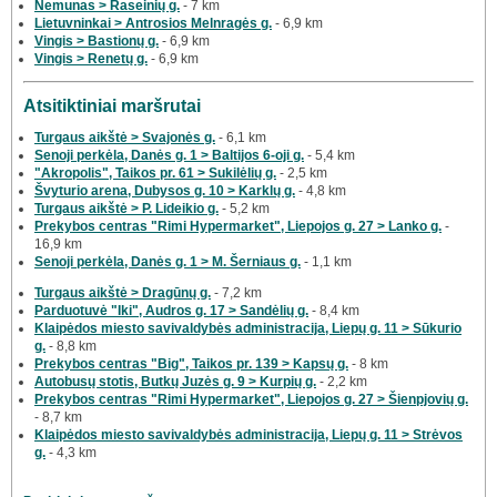
Nemunas > Raseinių g.
- 7 km
Lietuvninkai > Antrosios Melnragės g.
- 6,9 km
Vingis > Bastionų g.
- 6,9 km
Vingis > Renetų g.
- 6,9 km
Atsitiktiniai maršrutai
Turgaus aikštė > Svajonės g.
- 6,1 km
Senoji perkėla, Danės g. 1 > Baltijos 6-oji g.
- 5,4 km
"Akropolis", Taikos pr. 61 > Sukilėlių g.
- 2,5 km
Švyturio arena, Dubysos g. 10 > Karklų g.
- 4,8 km
Turgaus aikštė > P. Lideikio g.
- 5,2 km
Prekybos centras "Rimi Hypermarket", Liepojos g. 27 > Lanko g.
-
16,9 km
Senoji perkėla, Danės g. 1 > M. Šerniaus g.
- 1,1 km
Turgaus aikštė > Dragūnų g.
- 7,2 km
Parduotuvė "Iki", Audros g. 17 > Sandėlių g.
- 8,4 km
Klaipėdos miesto savivaldybės administracija, Liepų g. 11 > Sūkurio
g.
- 8,8 km
Prekybos centras "Big", Taikos pr. 139 > Kapsų g.
- 8 km
Autobusų stotis, Butkų Juzės g. 9 > Kurpių g.
- 2,2 km
Prekybos centras "Rimi Hypermarket", Liepojos g. 27 > Šienpjovių g.
- 8,7 km
Klaipėdos miesto savivaldybės administracija, Liepų g. 11 > Strėvos
g.
- 4,3 km