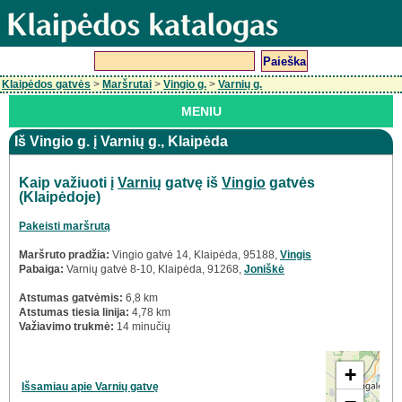
Klaipėdos gatvės
>
Maršrutai
>
Vingio g.
>
Varnių g.
MENIU
Iš Vingio g. į Varnių g., Klaipėda
Kaip važiuoti į
Varnių
gatvę iš
Vingio
gatvės
(Klaipėdoje)
Pakeisti maršrutą
Maršruto pradžia:
Vingio gatvė 14, Klaipėda, 95188,
Vingis
Pabaiga:
Varnių gatvė 8-10, Klaipėda, 91268,
Joniškė
Atstumas gatvėmis:
6,8 km
Atstumas tiesia linija:
4,78 km
Važiavimo trukmė:
14 minučių
+
Išsamiau apie Varnių gatvę