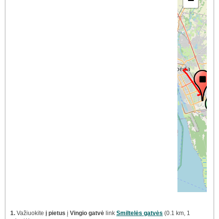
−
1.
Važiuokite
į pietus
į
Vingio gatvė
link
Smiltelės gatvės
(0.1 km, 1