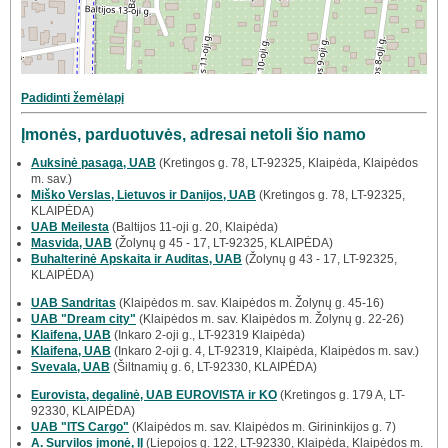
Padidinti žemėlapį
Įmonės, parduotuvės, adresai netoli šio namo
Auksinė pasaga, UAB
(Kretingos g. 78, LT-92325, Klaipėda, Klaipėdos
m. sav.)
Miško Verslas, Lietuvos ir Danijos, UAB
(Kretingos g. 78, LT-92325,
KLAIPĖDA)
UAB Meilesta
(Baltijos 11-oji g. 20, Klaipėda)
Masvida, UAB
(Žolynų g 45 - 17, LT-92325, KLAIPĖDA)
Buhalterinė Apskaita ir Auditas, UAB
(Žolynų g 43 - 17, LT-92325,
KLAIPĖDA)
UAB Sandritas
(Klaipėdos m. sav. Klaipėdos m. Žolynų g. 45-16)
UAB "Dream city"
(Klaipėdos m. sav. Klaipėdos m. Žolynų g. 22-26)
Klaifena, UAB
(Inkaro 2-oji g., LT-92319 Klaipėda)
Klaifena, UAB
(Inkaro 2-oji g. 4, LT-92319, Klaipėda, Klaipėdos m. sav.)
Svevala, UAB
(Šiltnamių g. 6, LT-92330, KLAIPĖDA)
Eurovista, degalinė, UAB EUROVISTA ir KO
(Kretingos g. 179 A, LT-
92330, KLAIPĖDA)
UAB "ITS Cargo"
(Klaipėdos m. sav. Klaipėdos m. Girininkijos g. 7)
A. Survilos įmonė, IĮ
(Liepojos g. 122, LT-92330, Klaipėda, Klaipėdos m.