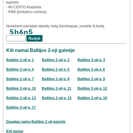
kapinės
- IKI CENTO Klaipėda
- RIMI (prekybos centras)
Norėdami pamatyti objektų vietą žemėlapyje, įveskite šį kodą.
Kiti namai Baltijos 2-oji gatvėje
Baltijos 2-oji g. 1
Baltijos 2-oji g. 2
Baltijos 2-oji g. 3
Baltijos 2-oji g. 4
Baltijos 2-oji g. 5
Baltijos 2-oji g. 6
Baltijos 2-oji g. 7
Baltijos 2-oji g. 8
Baltijos 2-oji g. 9
Baltijos 2-oji g. 10
Baltijos 2-oji g. 11
Baltijos 2-oji g. 12
Baltijos 2-oji g. 13
Baltijos 2-oji g. 15
Baltijos 2-oji g. 16
Baltijos 2-oji g. 17
Daugiau namų Baltijos 2-oji gatvėje
Kiti namai