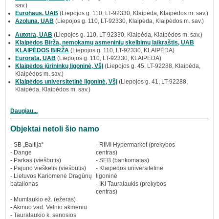
sav.)
Eurohaus, UAB
(Liepojos g. 110, LT-92330, Klaipėda, Klaipėdos m. sav.)
Azoluna, UAB
(Liepojos g. 110, LT-92330, Klaipėda, Klaipėdos m. sav.)
Autotra, UAB
(Liepojos g. 110, LT-92330, Klaipėda, Klaipėdos m. sav.)
Klaipėdos Birža, nemokamų asmeninių skelbimų laikraštis, UAB
KLAIPĖDOS BIRŽA
(Liepojos g. 110, LT-92330, KLAIPĖDA)
Eurorata, UAB
(Liepojos g. 110, LT-92330, KLAIPĖDA)
Klaipėdos jūrininkų ligoninė, VšĮ
(Liepojos g. 45, LT-92288, Klaipėda,
Klaipėdos m. sav.)
Klaipėdos universitetinė ligoninė, VšĮ
(Liepojos g. 41, LT-92288,
Klaipėda, Klaipėdos m. sav.)
Daugiau...
Objektai netoli šio namo
- SB „Baltija“
- RIMI Hypermarket (prekybos
- Dangė
centras)
- Parkas (viešbutis)
- SEB (bankomatas)
- Pajūrio vieškelis (viešbutis)
- Klaipėdos universitetinė
- Lietuvos Kariomenė Dragūnų
ligoninė
batalionas
- IKI Tauralaukis (prekybos
centras)
- Mumlaukio ež. (ežeras)
- Akmuo vad. Velnio akmeniu
- Tauralaukio k. senosios