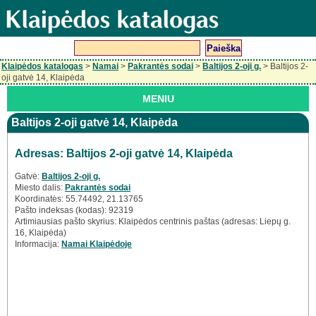
Klaipėdos katalogas
>
Namai
>
Pakrantės sodai
>
Baltijos 2-oji g.
> Baltijos 2-
oji gatvė 14, Klaipėda
MENIU
Baltijos 2-oji gatvė 14, Klaipėda
Adresas: Baltijos 2-oji gatvė 14, Klaipėda
Gatvė:
Baltijos 2-oji g.
Miesto dalis:
Pakrantės sodai
Koordinatės: 55.74492, 21.13765
Pašto indeksas (kodas): 92319
Artimiausias pašto skyrius: Klaipėdos centrinis paštas (adresas: Liepų g.
16, Klaipėda)
Informacija:
Namai Klaipėdoje